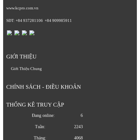
www.kcpro.com.vn
SĐT: +84 937281106 +84 909985911
GIỚI THIỆU
Giới Thiệu Chung
CHÍNH SÁCH - ĐIỀU KHOẢN
THỐNG KÊ TRUY CẬP
Đang online:
6
Tuần:
2243
Tháng:
4068