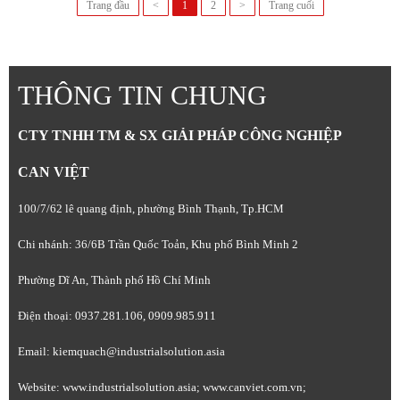
Trang đầu
<
1
2
>
Trang cuối
THÔNG TIN CHUNG
CTY TNHH TM & SX GIẢI PHÁP CÔNG NGHIỆP
CAN VIỆT
100/7/62 lê quang định, phường Bình Thạnh, Tp.HCM
Chi nhánh: 36/6B Trần Quốc Toản, Khu phố Bình Minh 2
Phường Dĩ An, Thành phố Hồ Chí Minh
Điện thoại: 0937.281.106, 0909.985.911
Email: kiemquach@industrialsolution.asia
Website: www.industrialsolution.asia; www.canviet.com.vn;