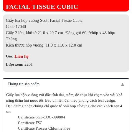
FACIAL TISSUE CUBIC
Giấy lụa hộp vuông Scott Facial Tissue Cubic
Code:17040
Giấy 2 lớp, khổ tờ 21.0 x 20.7 cm. Đóng gói 60 tờ/hộp x 48 hộp/
Thùng
Kích thước hộp vuông: 11.0 x 11.0 x 12.0 cm
Liên hệ
Giá:
Lượt xem:
2261
Thông tin sản phẩm
Giấy lụa hộp vuông với dặc tính dai, mềm, dễ chịu khi chạm vào với khả
năng thấm hút nước tốt. Bao bì hiện đại theo phong cách leaf design.
Đạt chứng nhận chứng chỉ quốc tế phù hợp sử dụng cho các khách sạn 4
sao
Certificate SGS-COC-009804
Certificate FSC
Certificate Process Chlorine Free