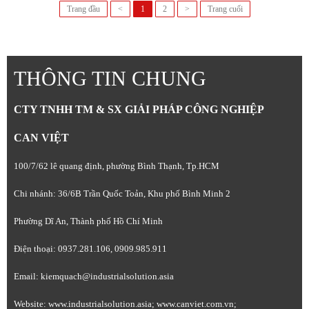
Trang đầu
<
1
2
>
Trang cuối
THÔNG TIN CHUNG
CTY TNHH TM & SX GIẢI PHÁP CÔNG NGHIỆP
CAN VIỆT
100/7/62 lê quang định, phường Bình Thạnh, Tp.HCM
Chi nhánh: 36/6B Trần Quốc Toản, Khu phố Bình Minh 2
Phường Dĩ An, Thành phố Hồ Chí Minh
Điện thoại: 0937.281.106, 0909.985.911
Email: kiemquach@industrialsolution.asia
Website: www.industrialsolution.asia; www.canviet.com.vn;