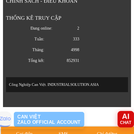
CHÍNH SÁCH - ĐIỀU KHOẢN
THỐNG KÊ TRUY CẬP
Đang online:
2
Tuần:
333
Tháng:
4998
Tổng kết:
852931
Công Nghiệp Can Việt. INDUSTRIALSOLUTION.ASIA
AI
CAN VIỆT
CHAT
ZALO OFFICIAL ACCOUNT
Gọi điện
SMS
Chỉ đường