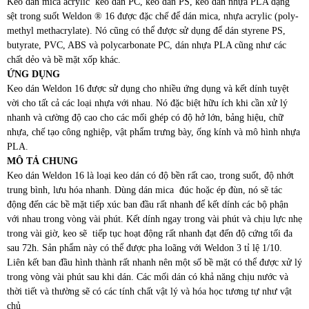
Keo dán mica acrylic keo dán PC, keo dán PS, keo dán nhựa PLA dạng
sệt trong suốt Weldon ® 16 được đặc chế để dán mica, nhựa acrylic (poly-
methyl methacrylate). Nó cũng có thể được sử dụng để dán styrene PS,
butyrate, PVC, ABS và polycarbonate PC, dán nhựa PLA cũng như các
chất dẻo và bề mặt xốp khác.
ỨNG DỤNG
Keo dán Weldon 16 được sử dụng cho nhiều ứng dụng và kết dính tuyệt
vời cho tất cả các loại nhựa với nhau. Nó đặc biệt hữu ích khi cần xử lý
nhanh và cường độ cao cho các mối ghép có độ hở lớn, bảng hiệu, chữ
nhựa, chế tạo công nghiệp, vật phẩm trưng bày, ống kính và mô hình nhựa
PLA.
MÔ TẢ CHUNG
Keo dán Weldon 16 là loại keo dán có độ bền rất cao, trong suốt, độ nhớt
trung bình, lưu hóa nhanh. Dùng dán mica đúc hoặc ép đùn, nó sẽ tác
động đến các bề mặt tiếp xúc ban đầu rất nhanh để kết dính các bộ phận
với nhau trong vòng vài phút. Kết dính ngay trong vài phút và chịu lực nhẹ
trong vài giờ, keo sẽ tiếp tục hoạt động rất nhanh đạt đến độ cứng tối đa
sau 72h. Sản phẩm này có thể được pha loãng với Weldon 3 tỉ lệ 1/10.
Liên kết ban đầu hình thành rất nhanh nên một số bề mặt có thể được xử lý
trong vòng vài phút sau khi dán. Các mối dán có khả năng chịu nước và
thời tiết và thường sẽ có các tính chất vật lý và hóa học tương tự như vật
chủ