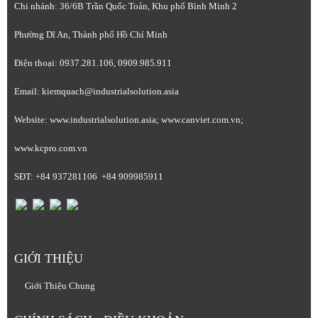
Chi nhánh: 36/6B Trần Quốc Toản, Khu phố Bình Minh 2
Phường Dĩ An, Thành phố Hồ Chí Minh
Điện thoại: 0937.281.106, 0909.985.911
Email: kiemquach@industrialsolution.asia
Website: www.industrialsolution.asia; www.canviet.com.vn;
www.kcpro.com.vn
SĐT: +84 937281106 +84 909985911
GIỚI THIỆU
Giới Thiệu Chung