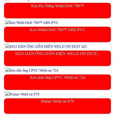
Keo Đa Năng Weld-On® 790™
Keo Weld-On® 794™ ABS-PVC
KEO DÁN ỐNG DẪN ĐIỆN WELD ON DUIT...
Keo dán ống CPVC Weld-on 724
Primer Weld on P70