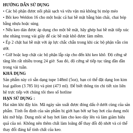
HƯ
ỚNG DẪN SỬ DỤNG
• Các bộ phận được nối phải sạch và vừa vặn mà không bị móp méo
• Bôi keo Weldon 16 cho một hoặc cả hai bề mặt bằng bàn chải, chai bóp
bằng nhựa hoặc súng.
• Nếu keo dán được áp dụng cho một bề mặt, hãy ghép hai bề mặt tiếp xúc
nhẹ nhàng trong vài giây để các bề mặt khô được làm mềm.
• Ép 2 chặt hai bề mặt với áp lực chắc chắn trong khi các bộ phận vẫn còn
ướt.
• Giữ hoặc kẹp chặt các bộ phận lắp ráp cho đến khi keo khô. Độ cứng sẽ
tăng lên rất nhiều trong 24 giờ. Sau đó, độ cứng sẽ tiếp tục tăng dần dần
trong vài tuần.
KHẢ DỤNG
Sản phẩm này có sẵn dạng tupe 148ml (5oz), bạn có thể đặt dạng lon kim
loại gallon (3.785 lít) và pint (473 ml). Để biết thông tin chi tiết xin liên
hệ trực tiếp với chúng tôi theo số hotline
HẠN SỬ DỤNG :
Hai năm khi đậy kín. Mã ngày sản xuất được đóng dấu ở dưới cùng của sản
phẩm. Tính ổn định của sản phẩm bị giới hạn bởi sự bay hơi của dung môi
khi mở hộp. Dung môi sẽ bay hơi làm cho keo dày lên và làm giảm hiệu
quả của nó. Không nên thêm chất làm loãng để thay đổi độ nhớt và có thể
thay đổi đáng kể tính chất của keo.