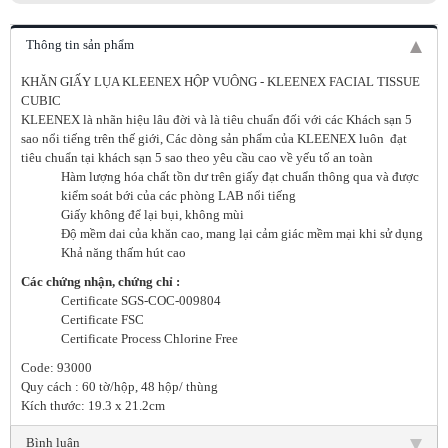
Thông tin sản phẩm
KHĂN GIẤY LỤA KLEENEX HỘP VUÔNG - KLEENEX FACIAL TISSUE
CUBIC
KLEENEX là nhãn hiệu lâu đời và là tiêu chuẩn đối với các Khách sạn 5
sao nổi tiếng trên thế giới, Các dòng sản phẩm của KLEENEX luôn đạt
tiêu chuẩn tại khách sạn 5 sao theo yêu cầu cao về yếu tố an toàn
Hàm lượng hóa chất tồn dư trên giấy đạt chuẩn thông qua và được
kiểm soát bới của các phòng LAB nổi tiếng
Giấy không để lại bụi, không mùi
Độ mềm dai của khăn cao, mang lại cảm giác mềm mại khi sử dụng
Khả năng thấm hút cao
Các chứng nhận, chứng chỉ :
Certificate SGS-COC-009804
Certificate FSC
Certificate Process Chlorine Free
Code: 93000
Quy cách : 60 tờ/hộp, 48 hộp/ thùng
Kích thước: 19.3 x 21.2cm
Bình luận