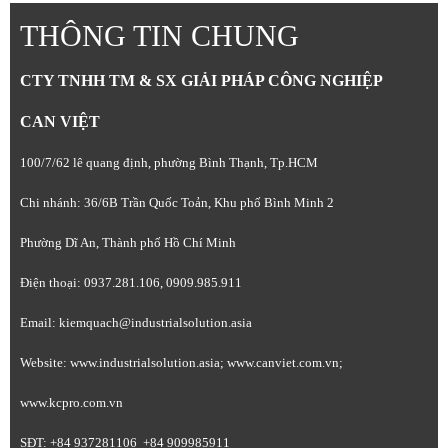
THÔNG TIN CHUNG
CTY TNHH TM & SX GIẢI PHÁP CÔNG NGHIỆP
CAN VIỆT
100/7/62 lê quang định, phường Bình Thạnh, Tp.HCM
Chi nhánh: 36/6B Trần Quốc Toản, Khu phố Bình Minh 2
Phường Dĩ An, Thành phố Hồ Chí Minh
Điện thoại: 0937.281.106, 0909.985.911
Email: kiemquach@industrialsolution.asia
Website: www.industrialsolution.asia; www.canviet.com.vn;
www.kcpro.com.vn
SĐT: +84 937281106 +84 909985911