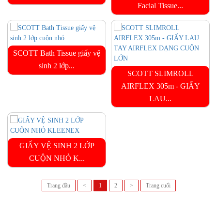
Facial Tissue...
SCOTT Bath Tissue giấy vệ
sinh 2 lớp...
SCOTT SLIMROLL
AIRFLEX 305m - GIẤY
LAU...
GIẤY VỆ SINH 2 LỚP
CUỘN NHỎ K...
Trang đầu
<
1
2
>
Trang cuối