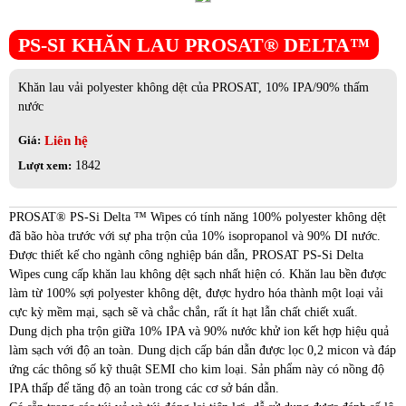
PS-SI KHĂN LAU PROSAT® DELTA™
Khăn lau vải polyester không dệt của PROSAT, 10% IPA/90% thấm
nước
Liên hệ
Giá:
Lượt xem:
1842
PROSAT® PS-Si Delta ™ Wipes có tính năng 100% polyester không dệt
đã bão hòa trước với sự pha trộn của 10% isopropanol và 90% DI nước.
Được thiết kế cho ngành công nghiệp bán dẫn, PROSAT PS-Si Delta
Wipes cung cấp khăn lau không dệt sạch nhất hiện có. Khăn lau bền được
làm từ 100% sợi polyester không dệt, được hydro hóa thành một loại vải
cực kỳ mềm mại, sạch sẽ và chắc chắn, rất ít hạt lẫn chất chiết xuất.
Dung dịch pha trộn giữa 10% IPA và 90% nước khử ion kết hợp hiệu quả
làm sạch với độ an toàn. Dung dịch cấp bán dẫn được lọc 0,2 micon và đáp
ứng các thông số kỹ thuật SEMI cho kim loại. Sản phẩm này có nồng độ
IPA thấp để tăng độ an toàn trong các cơ sở bán dẫn.