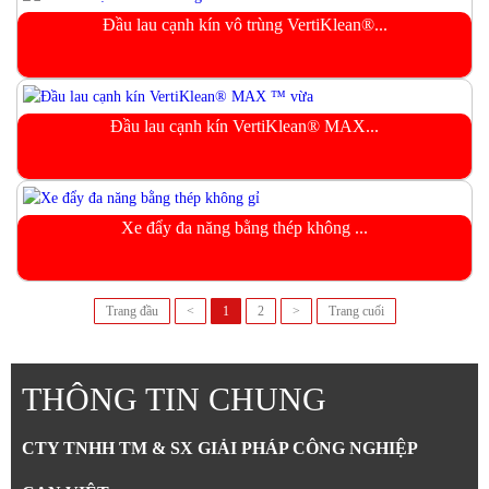
Đầu lau cạnh kín vô trùng VertiKlean®...
Đầu lau cạnh kín VertiKlean® MAX...
Xe đẩy đa năng bằng thép không ...
Trang đầu
<
1
2
>
Trang cuối
THÔNG TIN CHUNG
CTY TNHH TM & SX GIẢI PHÁP CÔNG NGHIỆP