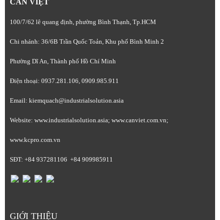
CAN VIỆT
100/7/62 lê quang định, phường Bình Thạnh, Tp.HCM
Chi nhánh: 36/6B Trần Quốc Toản, Khu phố Bình Minh 2
Phường Dĩ An, Thành phố Hồ Chí Minh
Điện thoại: 0937.281.106, 0909.985.911
Email: kiemquach@industrialsolution.asia
Website: www.industrialsolution.asia; www.canviet.com.vn;
www.kcpro.com.vn
SĐT: +84 937281106 +84 909985911
GIỚI THIỆU