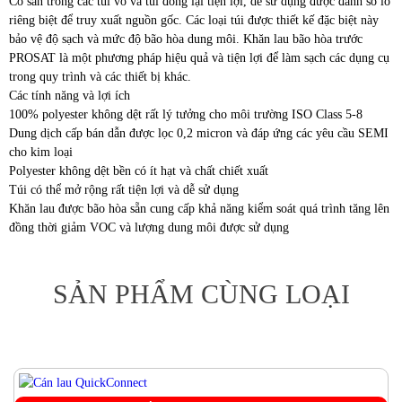
Có sẵn trong các túi vỏ và túi đóng lại tiện lợi, dễ sử dụng được đánh số lô
riêng biệt để truy xuất nguồn gốc. Các loại túi được thiết kế đặc biệt này
bảo vệ độ sạch và mức độ bão hòa dung môi. Khăn lau bão hòa trước
PROSAT là một phương pháp hiệu quả và tiện lợi để làm sạch các dụng cụ
trong quy trình và các thiết bị khác.
Các tính năng và lợi ích
100% polyester không dệt rất lý tưởng cho môi trường ISO Class 5-8
Dung dịch cấp bán dẫn được lọc 0,2 micron và đáp ứng các yêu cầu SEMI
cho kim loại
Polyester không dệt bền có ít hạt và chất chiết xuất
Túi có thể mở rộng rất tiện lợi và dễ sử dụng
Khăn lau được bão hòa sẵn cung cấp khả năng kiểm soát quá trình tăng lên
đồng thời giảm VOC và lượng dung môi được sử dụng
SẢN PHẨM CÙNG LOẠI