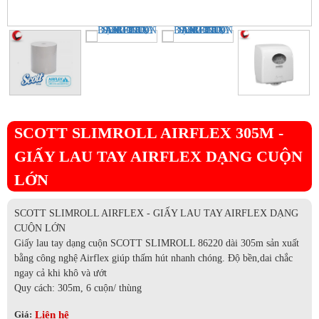
SCOTT SLIMROLL AIRFLEX 305M -
GIẤY LAU TAY AIRFLEX DẠNG CUỘN
LỚN
SCOTT SLIMROLL AIRFLEX - GIẤY LAU TAY AIRFLEX DẠNG
CUỘN LỚN
Giấy lau tay dạng cuộn SCOTT SLIMROLL 86220 dài 305m sản xuất
bằng công nghệ Airflex giúp thấm hút nhanh chóng. Độ bền,dai chắc
ngay cả khi khô và ướt
Quy cách: 305m, 6 cuộn/ thùng
Liên hệ
Giá: