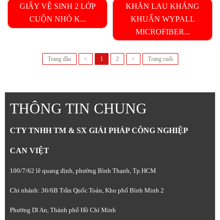
GIẤY VỆ SINH 2 LỚP
KHĂN LAU KHÁNG
CUỘN NHỎ K...
KHUẨN WYPALL
MICROFIBER...
Trang đầu
<
1
2
>
Trang cuối
THÔNG TIN CHUNG
CTY TNHH TM & SX GIẢI PHÁP CÔNG NGHIỆP
CAN VIỆT
100/7/62 lê quang định, phường Bình Thạnh, Tp.HCM
Chi nhánh: 36/6B Trần Quốc Toản, Khu phố Bình Minh 2
Phường Dĩ An, Thành phố Hồ Chí Minh