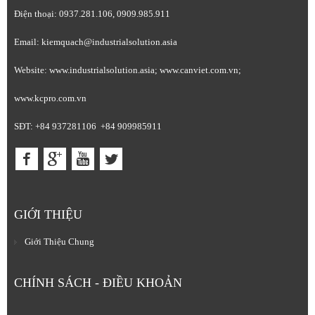
Điện thoại: 0937.281.106, 0909.985.911
Email: kiemquach@industrialsolution.asia
Website: www.industrialsolution.asia; www.canviet.com.vn;
www.kcpro.com.vn
SĐT: +84 937281106 +84 909985911
GIỚI THIỆU
Giới Thiệu Chung
CHÍNH SÁCH - ĐIỀU KHOẢN