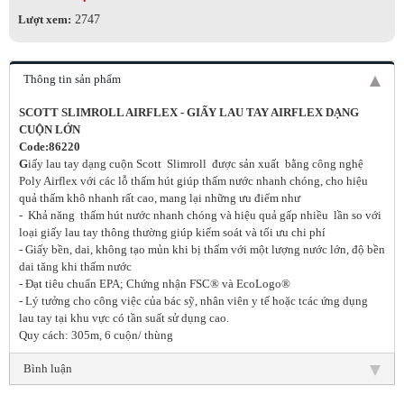
Lượt xem:
2747
Thông tin sản phẩm
SCOTT SLIMROLL AIRFLEX - GIẤY LAU TAY AIRFLEX DẠNG
CUỘN LỚN
Code:86220
G
iấy lau tay dạng cuộn Scott Slimroll được sản xuất bằng công nghệ
Poly Airflex với các lỗ thấm hút giúp thấm nước nhanh chóng, cho hiệu
quả thấm khô nhanh rất cao, mang lại những ưu điểm như
- Khả năng thấm hút nước nhanh chóng và hiệu quả gấp nhiều lần so với
loại giấy lau tay thông thường giúp kiểm soát và tối ưu chi phí
- Giấy bền, dai, không tạo mủn khi bị thấm với một lượng nước lớn, độ bền
dai tăng khi thấm nước
- Đạt tiêu chuẩn EPA; Chứng nhận FSC® và EcoLogo®
- Lý tưởng cho công việc của bác sỹ, nhân viên y tế hoặc tcác ứng dụng
lau tay tại khu vực có tần suất sử dụng cao.
Quy cách: 305m, 6 cuộn/ thùng
Bình luận