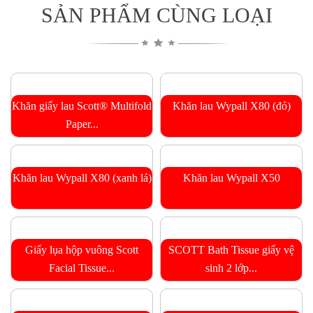
SẢN PHẨM CÙNG LOẠI
Khăn giấy lau Scott® Multifold
Khăn lau Wypall X80 (đỏ)
Paper...
Khăn lau Wypall X80 (xanh lá)
Khăn lau Wypall X50
Giấy lụa hộp vuông Scott
SCOTT Bath Tissue giấy vệ
Facial Tissue...
sinh 2 lớp...