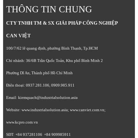
THÔNG TIN CHUNG
CTY TNHH TM & SX GIẢI PHÁP CÔNG NGHIỆP
CAN VIỆT
100/7/62 lê quang định, phường Bình Thạnh, Tp.HCM
Chi nhánh: 36/6B Trần Quốc Toản, Khu phố Bình Minh 2
Phường Dĩ An, Thành phố Hồ Chí Minh
Điện thoại: 0937.281.106, 0909.985.911
Email: kiemquach@industrialsolution.asia
Website: www.industrialsolution.asia; www.canviet.com.vn;
www.kcpro.com.vn
SĐT: +84 937281106 +84 909985911