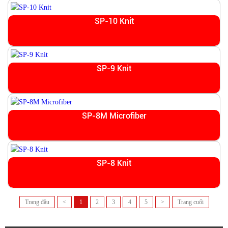
SP-10 Knit
SP-9 Knit
SP-8M Microfiber
SP-8 Knit
Trang đầu
<
1
2
3
4
5
>
Trang cuối