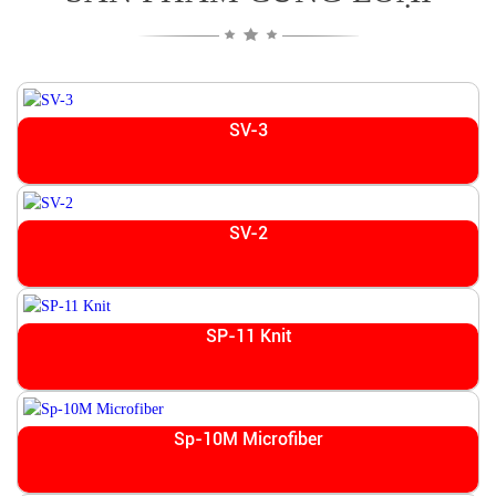
SV-3
SV-2
SP-11 Knit
Sp-10M Microfiber