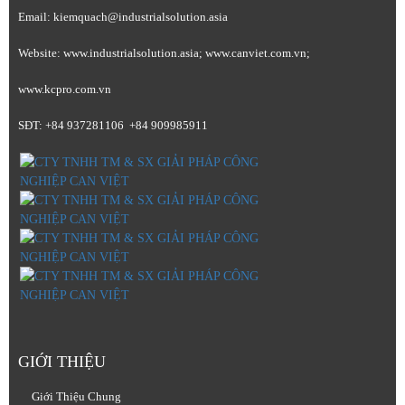
Email: kiemquach@industrialsolution.asia
Website: www.industrialsolution.asia; www.canviet.com.vn;
www.kcpro.com.vn
SĐT: +84 937281106 +84 909985911
GIỚI THIỆU
Giới Thiệu Chung