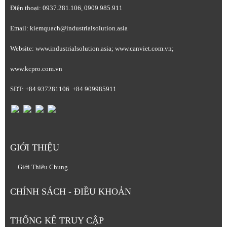
Điện thoại: 0937.281.106, 0909.985.911
Email: kiemquach@industrialsolution.asia
Website: www.industrialsolution.asia; www.canviet.com.vn;
www.kcpro.com.vn
SĐT: +84 937281106 +84 909985911
GIỚI THIỆU
Giới Thiệu Chung
CHÍNH SÁCH - ĐIỀU KHOẢN
THỐNG KÊ TRUY CẬP