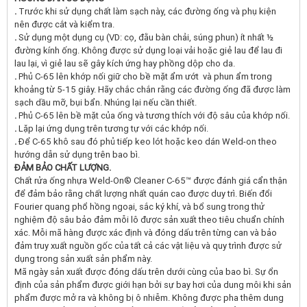
.
Trước khi sử dụng chất làm sạch này, các đường ống và phụ kiện
nên được cắt và kiểm tra.
.
Sử dụng một dụng cụ (VD: cọ, đằu bàn chải, súng phun) ít nhất ½
đường kính ống. Không được sử dụng loại vải hoặc giẻ lau để lau đi
lau lại, vì giẻ lau sẽ gây kích ứng hay phồng dộp cho da.
.
Phủ C-65 lên khớp nối giữ cho bề mặt ẩm ướt và phun ẩm trong
khoảng từ 5-15 giây. Hãy chắc chắn rằng các đường ống đã được làm
sạch dầu mỡ, bụi bẩn. Nhúng lại nếu cần thiết.
.
Phủ C-65 lên bề mặt của ống và tương thích với độ sâu của khớp nối.
.
Lặp lại ứng dụng trên tương tự với các khớp nối.
.
Để C-65 khô sau đó phủ tiếp keo lót hoặc keo dán Weld-on theo
hướng dẫn sử dụng trên bao bì.
Đ
ẢM BẢO CHẤ
T LƯ
ỢNG.
Chất rửa ống nhựa Weld-On® Cleaner C-65™ được đánh giá cẩn thận
để đảm bảo rằng chất lượng nhất quán cao được duy trì. Biến đổi
Fourier quang phổ hồng ngoại, sắc ký khí, và bổ sung trong thử
nghiệm độ sâu bảo đảm mỗi lô được sản xuất theo tiêu chuẩn chính
xác. Mỗi mã hàng được xác định và đóng dấu trên từng can và bảo
đảm truy xuất nguồn gốc của tất cả các vật liệu và quy trình được sử
dụng trong sản xuất sản phẩm này.
Mã ngày sản xuất được đóng dấu trên dưới cùng của bao bì. Sự ổn
định của sản phẩm được giới hạn bởi sự bay hơi của dung môi khi sản
phẩm được mở ra và không bị ô nhiễm. Không được pha thêm dung