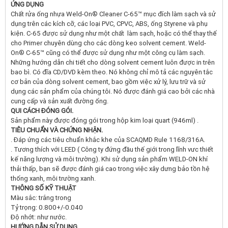
ỨNG DỤNG
Chất rửa ống nhựa Weld-On® Cleaner C-65™ mục đích làm sạch và sử
dụng trên các kích cỡ, các loại PVC, CPVC, ABS, ống Styrene và phụ
kiện. C-65 được sử dụng như một chất làm sạch, hoặc có thể thay thế
cho Primer chuyên dùng cho các dòng keo solvent cement. Weld-
On® C-65™ cũng có thể được sử dụng như một công cụ làm sạch.
Những hướng dẫn chi tiết cho dòng solvent cement luôn được in trên
bao bì. Có đĩa CD/DVD kèm theo. Nó không chỉ mô tả các nguyên tắc
cơ bản của dòng solvent cement, bao gồm việc xử lý, lưu trữ và sử
dụng các sản phẩm của chúng tôi. Nó được đánh giá cao bởi các nhà
cung cấp và sản xuất đường ống.
QUI CÁCH ĐÓNG GÓI.
Sản phẩm này được đóng gói trong hộp kim loại quart (946ml) .
TIÊU CHUẨN VÀ CHỨNG NHẬN.
. Đáp ứng các tiêu chuẩn khắc khe của SCAQMD Rule 1168/316A.
. Tương thích với LEED ( Công ty đứng đầu thế giới trong lĩnh vưc thiết
kế năng lượng và môi trường). Khi sử dụng sản phẩm WELD-ON khí
thải thấp, bạn sẽ được đánh giá cao trong việc xây dưng bảo tồn hệ
thống xanh, môi trường xanh.
THÔNG SỐ KỸ THUẬT
Màu sắc: trắng trong
Tỷ trọng: 0.800+/-0.040
Độ nhớt: như nước.
HƯ
ỚNG DẪN SỬ DỤNG