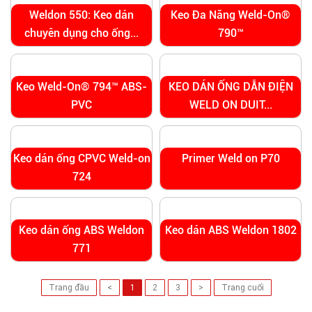
Weldon 550: Keo dán
Keo Đa Năng Weld-On®
chuyên dụng cho ống...
790™
Keo Weld-On® 794™ ABS-
KEO DÁN ỐNG DẪN ĐIỆN
PVC
WELD ON DUIT...
Keo dán ống CPVC Weld-on
Primer Weld on P70
724
Keo dán ống ABS Weldon
Keo dán ABS Weldon 1802
771
Trang đầu
<
1
2
3
>
Trang cuối