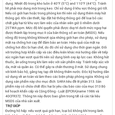
dụng. Nhiệt độ trong kho luôn ở 40°F (5°C) and 110°F (44°C). Tránh
hít phải mùi dung môi trong keo. Chỉ sử dụng ở khu vực thông gió tốt.
Nếu có giới hạn hoặc trong phòng kin thì nên sử dụng thêm máy hút
thông gió. Khi cần thiết, lắp đặt hệ thống thông gió để loại bỏ các
chất gây hại từ khu vực làm việc của nhân viên giữ ô nhiễm dưới
25TWA ppm. Mức độ khí quyển phải được duy trì dưới mức nguy hại
được thành lập trong mục II của bản thông số an toàn (MSDS). Nếu
nồng độ trong không khívượt qúa những giới hạn cho phép, sử dụng
mặt nạ chống hơi cay để đảm bảo an toàn. Hiệu quả của mặt nạ
chống hơi độc bi hạn chế, do đó chỉ sử dụng cho thời gian ngắn. Đối
với trường hợp khẩn cấp và các điều kiện khác mà hướng dẫn về tiếp
xúc ngắn hạn vượt quá thì nên sử dụng bình oxy áp lực cao. Không hút
thuốc, ăn uống trong khi làm việc với sản phẩm này. Tránh tiếp xúc với
da, mắt và quần áo. Có thể gây ra chấn thương ở mắt. Sử dụng chung
với kính bảo hộ, găng tay, tạp dề không thấm nước. Đôc kỹ hướng dẫn
sử dụng về an toàn và làm theo các biện pháp phòng ngừa. Không sử
dụng sản phẩm này cho mục đích: SARA tiêu đề III phần 313. Sản
phẩm này có chứa chất độc hại bị yêu cầu báo cáo của mục 313 Bộ
kế hoạch khẩn cấp và Cộng Đồng - Luật (EPCRA)name 1986 và
40CFR372. Thông tin này được bao gồm trong tất cả các tài liệu
MSDS của nhà sản xuất.
TRỢ GIÚP
Đường hô hấp: nếu vượt quá giới hạn, loại bỏ không khí trong lành.