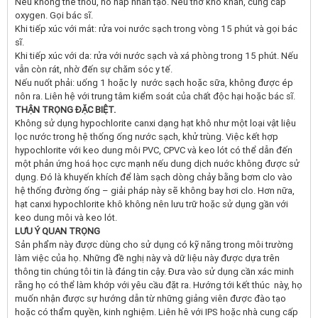
Nếu không thể thou, hô hấp nhân tạo. Nếu thở khó khăn, cung cấp
oxygen. Gọi bác sĩ.
Khi tiếp xúc với mắt: rửa voi nước sạch trong vòng 15 phút và gọi bác
sĩ.
Khi tiếp xúc với da: rửa với nước sạch và xá phòng trong 15 phút. Nếu
vẫn còn rát, nhờ đến sự chăm sóc y tế.
Nếu nuốt phải: uống 1 hoặc ly nước sạch hoặc sữa, không được ép
nôn ra. Liên hệ với trung tâm kiểm soát của chất độc hại hoặc bác sĩ.
THẬN TRỌ
NG Đ
ẶC BIỆT.
Không sử dụng hypochlorite canxi dạng hạt khô như một loại vật liệu
lọc nước trong hệ thống ống nước sạch, khử trùng. Việc kết hợp
hypochlorite với keo dung môi PVC, CPVC và keo lót có thể dẫn đến
một phản ứng hoá học cực mạnh nếu dung dịch nuớc không được sử
dụng. Đó là khuyến khích để làm sạch dòng chảy bằng bơm clo vào
hệ thống đường ống – giải pháp này sẽ không bay hơi clo. Hơn nữa,
hạt canxi hypochlorite khô không nên lưu trữ hoặc sử dụng gần với
keo dung môi và keo lót.
LƯU
Ý QUAN TRỌNG
Sản phẩm này được dùng cho sử dụng có kỹ năng trong môi trường
làm việc của họ. Những đề nghị này và dữ liệu này được dựa trên
thông tin chúng tôi tin là đáng tin cậy. Đưa vào sử dụng cần xác minh
rằng họ có thể làm khớp với yêu cầu đặt ra. Hướng tới kết thúc này, họ
muốn nhận được sự hướng dẫn từ những giảng viên được đào tạo
hoặc có thẩm quyền, kinh nghiệm. Liên hê với IPS hoặc nhà cung cấp