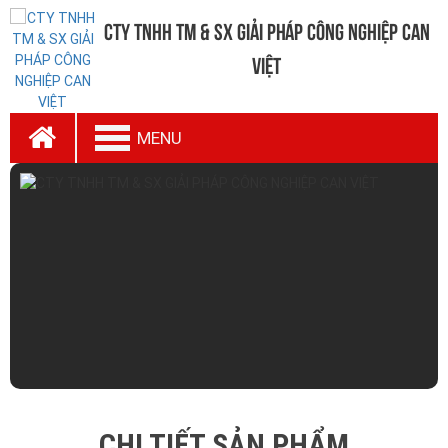
CTy TNHH TM & SX Giải Pháp Công Nghiệp Can
Việt
MENU
CHI TIẾT SẢN PHẨM