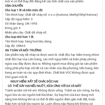
môi vì có thể thay đổi đáng kể các tính chất của sản phẩm.
VẬN CHUYỂN
Cho loại 1 lít và trên mứ
c đó
Tên thích hợp: Chất dễ cháy nổ. n.o.s (Acetone, Methyl Ethyl Ketone)
Cấp độ nguy hiểm: 3
Số nhận dạng: UN 1993
Đóng gói: II
Nhãn yêu cầu: Chất dễ cháy nổ.
Cho loại nhỏ
hơn 1 lít.
Tên thích hợp: hàng hoá tiêu dùng.
Cấp độ: ORM-D
AN TOÀN VÀ MÔI TRƯ
ỜNG
Sản phẩm này dễ cháy và được xem là chất độc hại. Nằm trong nhóm
chất độc hại của Liên bang, các mối nguy hiểm và biện pháp phòng
ngừa sau đây được đưa ra. Những người mua đóng gói lại sản phẩm
cũng phải phù hợp với tất cả các nhãn của địa phương, tiểu bang, liên
bang an toàn và các quy định khác. Chất thải VOC không được quá
550 gram mỗi lít.
NGUY HIỂM: RẤT DỄ
CHÁY, Đ
ỘC HẠI
CÓ THỂ GÂY HẠI NẾU NUỐT, KÍCH ỨNG VỚI DA VÀ MẮT
Tránh xa tầm với trẻ em. Không được uống. Tránh xa sức nóng, tia lửa,
ngọn lửa và các nguồn bắt lửa khác. Sự bay hơi của keo dung môi
nặng hơn không khí và có thể đi đến nguồn điện gần mặt đất, hoặc
thấp hơn và bắt lửa ngược lại. Luôn đóng nắp thùng khi không sử