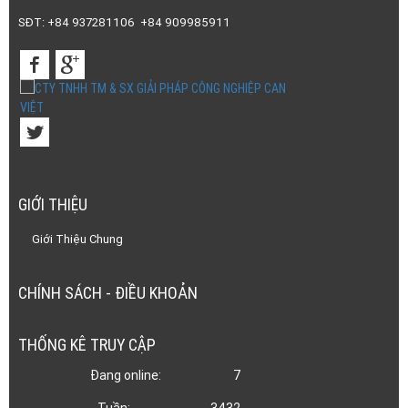
SĐT: +84 937281106 +84 909985911
GIỚI THIỆU
Giới Thiệu Chung
CHÍNH SÁCH - ĐIỀU KHOẢN
THỐNG KÊ TRUY CẬP
Đang online:
7
Tuần:
3432