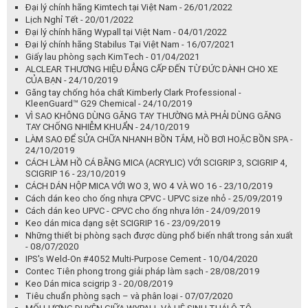
Đại lý chính hãng Kimtech tại Việt Nam - 26/01/2022
Lịch Nghỉ Tết - 20/01/2022
Đại lý chính hãng Wypall tại Việt Nam - 04/01/2022
Đại lý chính hãng Stabilus Tại Việt Nam - 16/07/2021
Giấy lau phòng sạch KimTech - 01/04/2021
ALCLEAR THƯƠNG HIỆU ĐẲNG CẤP ĐẾN TỪ ĐỨC DÀNH CHO XE
CỦA BẠN - 24/10/2019
Găng tay chống hóa chất Kimberly Clark Professional -
KleenGuard™ G29 Chemical - 24/10/2019
VÌ SAO KHÔNG DÙNG GĂNG TAY THƯỜNG MÀ PHẢI DÙNG GĂNG
TAY CHỐNG NHIỄM KHUẨN - 24/10/2019
LÀM SAO ĐỂ SỬA CHỮA NHANH BỒN TẮM, HỒ BƠI HOẶC BỒN SPA -
24/10/2019
CÁCH LÀM HỒ CÁ BẰNG MICA (ACRYLIC) VỚI SCIGRIP 3, SCIGRIP 4,
SCIGRIP 16 - 23/10/2019
CÁCH DÁN HỘP MICA VỚI WO 3, WO 4 VÀ WO 16 - 23/10/2019
Cách dán keo cho ống nhựa CPVC - UPVC size nhỏ - 25/09/2019
Cách dán keo UPVC - CPVC cho ống nhựa lớn - 24/09/2019
Keo dán mica dạng sệt SCIGRIP 16 - 23/09/2019
Những thiết bị phòng sạch được dùng phổ biến nhất trong sản xuất
- 08/07/2020
IPS's Weld-On #4052 Multi-Purpose Cement - 10/04/2020
Contec Tiên phong trong giải pháp làm sạch - 28/08/2019
Keo Dán mica scigrip 3 - 20/08/2019
Tiêu chuẩn phòng sạch – và phân loại - 07/07/2020