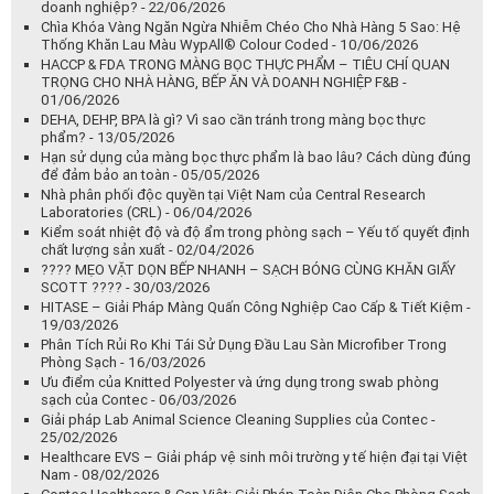
doanh nghiệp? - 22/06/2026
Chìa Khóa Vàng Ngăn Ngừa Nhiễm Chéo Cho Nhà Hàng 5 Sao: Hệ
Thống Khăn Lau Màu WypAll® Colour Coded - 10/06/2026
HACCP & FDA TRONG MÀNG BỌC THỰC PHẨM – TIÊU CHÍ QUAN
TRỌNG CHO NHÀ HÀNG, BẾP ĂN VÀ DOANH NGHIỆP F&B -
01/06/2026
DEHA, DEHP, BPA là gì? Vì sao cần tránh trong màng bọc thực
phẩm? - 13/05/2026
Hạn sử dụng của màng bọc thực phẩm là bao lâu? Cách dùng đúng
để đảm bảo an toàn - 05/05/2026
Nhà phân phối độc quyền tại Việt Nam của Central Research
Laboratories (CRL) - 06/04/2026
Kiểm soát nhiệt độ và độ ẩm trong phòng sạch – Yếu tố quyết định
chất lượng sản xuất - 02/04/2026
???? MẸO VẶT DỌN BẾP NHANH – SẠCH BÓNG CÙNG KHĂN GIẤY
SCOTT ???? - 30/03/2026
HITASE – Giải Pháp Màng Quấn Công Nghiệp Cao Cấp & Tiết Kiệm -
19/03/2026
Phân Tích Rủi Ro Khi Tái Sử Dụng Đầu Lau Sàn Microfiber Trong
Phòng Sạch - 16/03/2026
Ưu điểm của Knitted Polyester và ứng dụng trong swab phòng
sạch của Contec - 06/03/2026
Giải pháp Lab Animal Science Cleaning Supplies của Contec -
25/02/2026
Healthcare EVS – Giải pháp vệ sinh môi trường y tế hiện đại tại Việt
Nam - 08/02/2026