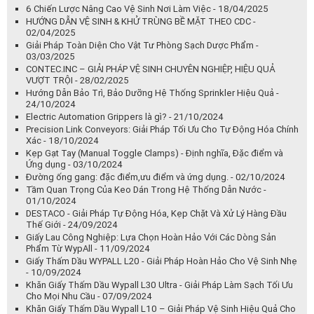
6 Chiến Lược Nâng Cao Vệ Sinh Nơi Làm Việc - 18/04/2025
HƯỚNG DẪN VỆ SINH & KHỬ TRÙNG BỀ MẶT THEO CDC -
02/04/2025
Giải Pháp Toàn Diện Cho Vật Tư Phòng Sạch Dược Phẩm -
03/03/2025
CONTEC.INC – GIẢI PHÁP VỆ SINH CHUYÊN NGHIỆP, HIỆU QUẢ
VƯỢT TRỘI - 28/02/2025
Hướng Dẫn Bảo Trì, Bảo Dưỡng Hệ Thống Sprinkler Hiệu Quả -
24/10/2024
Electric Automation Grippers là gì? - 21/10/2024
Precision Link Conveyors: Giải Pháp Tối Ưu Cho Tự Động Hóa Chính
Xác - 18/10/2024
Kẹp Gạt Tay (Manual Toggle Clamps) - Định nghĩa, Đặc điểm và
Ứng dụng - 03/10/2024
Đường ống gang: đặc điểm,ưu điểm và ứng dụng. - 02/10/2024
Tầm Quan Trọng Của Keo Dán Trong Hệ Thống Dẫn Nước -
01/10/2024
DESTACO - Giải Pháp Tự Động Hóa, Kẹp Chặt Và Xử Lý Hàng Đầu
Thế Giới - 24/09/2024
Giấy Lau Công Nghiệp: Lựa Chọn Hoàn Hảo Với Các Dòng Sản
Phẩm Từ WypAll - 11/09/2024
Giấy Thấm Dầu WYPALL L20 - Giải Pháp Hoàn Hảo Cho Vệ Sinh Nhẹ
- 10/09/2024
Khăn Giấy Thấm Dầu Wypall L30 Ultra - Giải Pháp Làm Sạch Tối Ưu
Cho Mọi Nhu Cầu - 07/09/2024
Khăn Giấy Thấm Dầu Wypall L10 – Giải Pháp Vệ Sinh Hiệu Quả Cho