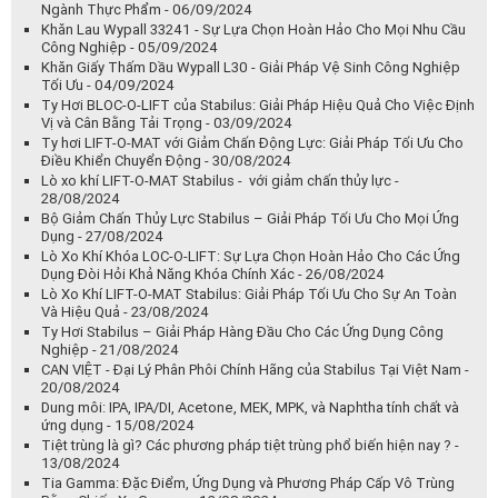
Ngành Thực Phẩm - 06/09/2024
Khăn Lau Wypall 33241 - Sự Lựa Chọn Hoàn Hảo Cho Mọi Nhu Cầu
Công Nghiệp - 05/09/2024
Khăn Giấy Thấm Dầu Wypall L30 - Giải Pháp Vệ Sinh Công Nghiệp
Tối Ưu - 04/09/2024
Ty Hơi BLOC-O-LIFT của Stabilus: Giải Pháp Hiệu Quả Cho Việc Định
Vị và Cân Bằng Tải Trọng - 03/09/2024
Ty hơi LIFT-O-MAT với Giảm Chấn Động Lực: Giải Pháp Tối Ưu Cho
Điều Khiển Chuyển Động - 30/08/2024
Lò xo khí LIFT-O-MAT Stabilus - với giảm chấn thủy lực -
28/08/2024
Bộ Giảm Chấn Thủy Lực Stabilus – Giải Pháp Tối Ưu Cho Mọi Ứng
Dụng - 27/08/2024
Lò Xo Khí Khóa LOC-O-LIFT: Sự Lựa Chọn Hoàn Hảo Cho Các Ứng
Dụng Đòi Hỏi Khả Năng Khóa Chính Xác - 26/08/2024
Lò Xo Khí LIFT-O-MAT Stabilus: Giải Pháp Tối Ưu Cho Sự An Toàn
Và Hiệu Quả - 23/08/2024
Ty Hơi Stabilus – Giải Pháp Hàng Đầu Cho Các Ứng Dụng Công
Nghiệp - 21/08/2024
CAN VIỆT - Đại Lý Phân Phôi Chính Hãng của Stabilus Tại Việt Nam -
20/08/2024
Dung môi: IPA, IPA/DI, Acetone, MEK, MPK, và Naphtha tính chất và
ứng dụng - 15/08/2024
Tiệt trùng là gì? Các phương pháp tiệt trùng phổ biến hiện nay ? -
13/08/2024
Tia Gamma: Đặc Điểm, Ứng Dụng và Phương Pháp Cấp Vô Trùng