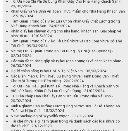
Tối Ưu Hóa Chi Phí Sử Dụng Khăn Giấy Cho Nhà Hàng Khách Sạn -
29/05/2024
Khăn Giấy và Vệ Sinh An Toàn Thực Phẩm cho Nhà Hàng Khách Sạn
- 27/05/2024
Tầm Quan Trọng của Việc Lựa Chọn Khăn Giấy Chất Lượng trong
Nhà Hàng Khách Sạn - 24/05/2024
Khăn giấy lau chuyên dụng cho nhà hàng, khách sạn: Giải pháp vệ
sinh tối ưu - 13/05/2024
Tầm Quan Trọng của Việc Tái Chế Nhựa và Các Loại Nhựa Có Thể
Tái Chế - 09/04/2024
Những Lưu Ý Quan Trọng Khi Sử Dụng Ty Hơi (Gas Springs) -
02/04/2024
Các vấn đề thường gặp về ty hơi (gas springs) và cách khắc phục -
26/03/2024
Đại lý chính hãng ty hơi HAHN Tại Việt Nam - 05/03/2024
Các Biện Pháp Giảm Thiểu Sử Dụng Nhựa: Hành Động Cần Thiết
Cho Một Tương Lai Bền Vững - 22/02/2024
Tối Ưu Hóa Hiệu Quả Kinh Tế Trong Nhà Hàng và Khách Sạn Với
Việc Sử Dụng Khăn Giấy Lau Chuyên Dụng - 21/02/2024
10 Biện Pháp Hạn Chế Lây Lan Vi Khuẩn Trong Nhà Vệ Sinh -
20/02/2024
Kinh Nghiệm Bảo Dưỡng Đường Ống Nước: Duy Trì Hệ Thống An
Toàn và Hiệu Quả - 15/02/2024
New packaging of WypAll® wipes - 31/01/2024
Tái chế nhựa là gì ,tầm quan trọng và danh sách các loại nhựa có
thể tái chế - 29/12/2023