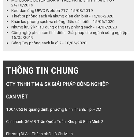
MỐI LƯƠNG DUYÊN GIỮA WYPALL VÀ HỆ SINH THÁI Ô TÔ -
24/10/2019
Keo dán ống UPVC Weldon 717 - 15/08/2019
Thiết bị phòng sạch và những điều cần biết - 15/06/2020
Khăn lau phòng sạch và những điều cần biết - 15/06/2020
Những lưu ý khi sử dụng găng tay phòng sạch - 14/07/2020
Công nghệ phun sơn tĩnh điện - Giải pháp cho ngành công nghiệp -
15/05/2019
Găng Tay phòng sạch là gì ? - 10/06/2020
THÔNG TIN CHUNG
CTY TNHH TM & SX GIẢI PHÁP CÔNG NGHIỆP
CAN VIỆT
100/7/62 lê quang định, phường Bình Thạnh, Tp.HCM
Chi nhánh: 36/6B Trần Quốc Toản, Khu phố Bình Minh 2
Phường Dĩ An, Thành phố Hồ Chí Minh