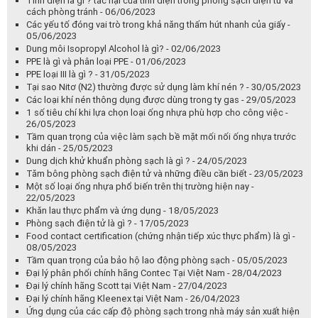
Tĩnh điện là gì ? tác hại của tĩnh điện trong phòng sạch điện tử và
cách phòng tránh - 06/06/2023
Các yếu tố đóng vai trò trong khả năng thấm hút nhanh của giấy -
05/06/2023
Dung môi Isopropyl Alcohol là gì? - 02/06/2023
PPE là gì và phân loại PPE - 01/06/2023
PPE loại III là gì ? - 31/05/2023
Tại sao Nitơ (N2) thường được sử dụng làm khí nén ? - 30/05/2023
Các loại khí nén thông dụng được dùng trong ty gas - 29/05/2023
1 số tiêu chí khi lựa chọn loại ống nhựa phù hợp cho công việc -
26/05/2023
Tầm quan trọng của việc làm sạch bề mặt mối nối ống nhựa trước
khi dán - 25/05/2023
Dung dịch khử khuẩn phòng sạch là gì ? - 24/05/2023
Tăm bông phòng sạch điện tử và những điều cần biết - 23/05/2023
Một số loại ống nhựa phổ biến trên thị trường hiện nay -
22/05/2023
Khăn lau thực phẩm và ứng dụng - 18/05/2023
Phòng sạch điện tử là gì ? - 17/05/2023
Food contact certification (chứng nhận tiếp xúc thực phẩm) là gì -
08/05/2023
Tầm quan trọng của bảo hộ lao động phòng sạch - 05/05/2023
Đại lý phân phối chính hãng Contec Tại Việt Nam - 28/04/2023
Đại lý chính hãng Scott tại Việt Nam - 27/04/2023
Đại lý chính hãng Kleenex tại Việt Nam - 26/04/2023
Ứng dụng của các cấp độ phòng sạch trong nhà máy sản xuất hiện