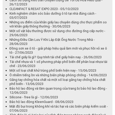
Cách Sử Dụng Keo Dán Chuyên Dụng để Tối Ưu Hóa Hiệu Quả -
26/12/2023
CLEANFACT & RESAT EXPO 2023 - 05/10/2023
Kinh nghiệm chăm sóc bảo dưỡng ô tô tại nhà đúng cách -
03/07/2023
Những ưu điểm của khăn giấy lau chuyên dùng cho thực phẩm so
với khăn giấy thông thường - 30/06/2023
Một số vật liệu thường được sử dụng cho đường ống cấp nước -
29/06/2023
Những Điều Cần Lưu Ý Khi Lắp Đặt Ống Nước Trong Nhà -
28/06/2023
Đồng sơn xe ô tô - giải pháp hiệu quả làm mới và phục hồi vỏ xe ô
tô - 27/06/2023
Tái chế giấy là gì? Quy trình tái chế giấy hiện nay. - 26/06/2023
Tái chế nhựa và 1 số phương pháp phổ biến để phân loại nhựa tái
chế - 23/06/2023
Một số loại chất khử trùng phổ biến hiện nay - 15/06/2023
Ô nhiễm tiếng ồn và những biện pháp phòng chống - 14/06/2023
Găng tay chống hóa chất và một số loại găng tay chống hóa chất
phổ biến - 13/06/2023
Bảo hộ lao động và tầm quan trọng của trang bị bảo hộ lao động -
12/06/2023
Silicone - free là gì - 12/06/2023
Bảo hộ lao động KleenGuard - 08/06/2023
Mật độ bụi trong không khí và tác hại và các biện pháp kiểm soát -
07/06/2023