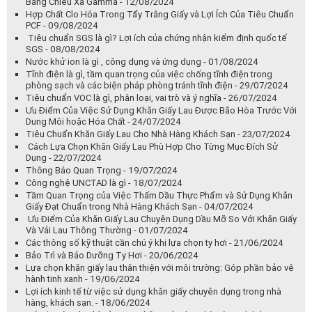
Bằng Chiếu Xạ Gamma - 12/08/2024
Hợp Chất Clo Hóa Trong Tẩy Trắng Giấy và Lợi Ích Của Tiêu Chuẩn
PCF - 09/08/2024
Tiêu chuẩn SGS là gì? Lợi ích của chứng nhận kiểm định quốc tế
SGS - 08/08/2024
Nước khử ion là gì , công dụng và ứng dụng - 01/08/2024
Tĩnh điện là gì, tầm quan trọng của việc chống tĩnh điện trong
phòng sạch và các biện pháp phòng tránh tĩnh điện - 29/07/2024
Tiêu chuẩn VOC là gì, phân loại, vai trò và ý nghĩa - 26/07/2024
Ưu Điểm Của Việc Sử Dụng Khăn Giấy Lau Được Bão Hòa Trước Với
Dung Môi hoặc Hóa Chất - 24/07/2024
Tiêu Chuẩn Khăn Giấy Lau Cho Nhà Hàng Khách Sạn - 23/07/2024
Cách Lựa Chọn Khăn Giấy Lau Phù Hợp Cho Từng Mục Đích Sử
Dụng - 22/07/2024
Thông Báo Quan Trọng - 19/07/2024
Công nghệ UNCTAD là gì - 18/07/2024
Tầm Quan Trọng của Việc Thấm Dầu Thực Phẩm và Sử Dụng Khăn
Giấy Đạt Chuẩn trong Nhà Hàng Khách Sạn - 04/07/2024
Ưu Điểm Của Khăn Giấy Lau Chuyên Dụng Dầu Mỡ So Với Khăn Giấy
Và Vải Lau Thông Thường - 01/07/2024
Các thông số kỹ thuật cần chú ý khi lựa chọn ty hơi - 21/06/2024
Bảo Trì và Bảo Dưỡng Ty Hơi - 20/06/2024
Lựa chọn khăn giấy lau thân thiện với môi trường: Góp phần bảo vệ
hành tinh xanh - 19/06/2024
Lợi ích kinh tế từ việc sử dụng khăn giấy chuyên dụng trong nhà
hàng, khách sạn. - 18/06/2024