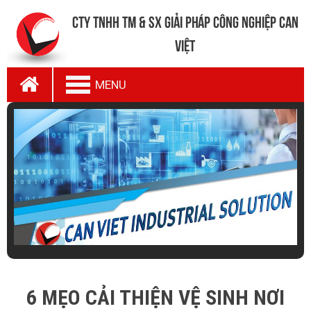
CTy TNHH TM & SX Giải Pháp Công Nghiệp Can
Việt
MENU
6 MẸO CẢI THIỆN VỆ SINH NƠI