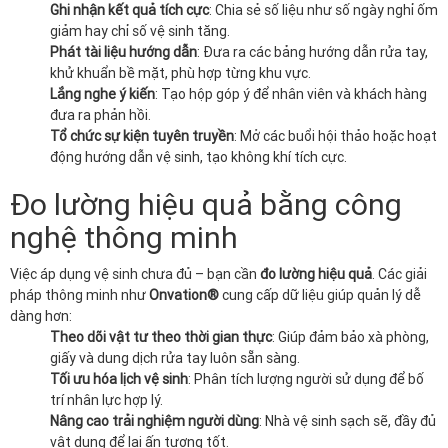
Ghi nhận kết quả tích cực
: Chia sẻ số liệu như số ngày nghỉ ốm
giảm hay chỉ số vệ sinh tăng.
Phát tài liệu hướng dẫn
: Đưa ra các bảng hướng dẫn rửa tay,
khử khuẩn bề mặt, phù hợp từng khu vực.
Lắng nghe ý kiến
: Tạo hộp góp ý để nhân viên và khách hàng
đưa ra phản hồi.
Tổ chức sự kiện tuyên truyền
: Mở các buổi hội thảo hoặc hoạt
động hướng dẫn vệ sinh, tạo không khí tích cực.
Đo lường hiệu quả bằng công
nghệ thông minh
Việc áp dụng vệ sinh chưa đủ – bạn cần
đo lường hiệu quả
. Các giải
pháp thông minh như
Onvation®
cung cấp dữ liệu giúp quản lý dễ
dàng hơn:
Theo dõi vật tư theo thời gian thực
: Giúp đảm bảo xà phòng,
giấy và dung dịch rửa tay luôn sẵn sàng.
Tối ưu hóa lịch vệ sinh
: Phân tích lượng người sử dụng để bố
trí nhân lực hợp lý.
Nâng cao trải nghiệm người dùng
: Nhà vệ sinh sạch sẽ, đầy đủ
vật dụng để lại ấn tượng tốt.