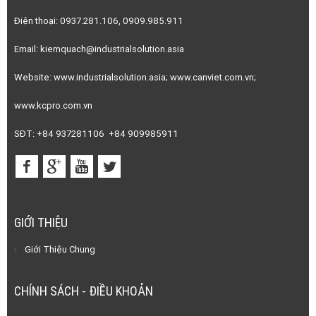
Điện thoại: 0937.281.106, 0909.985.911
Email: kiemquach@industrialsolution.asia
Website: www.industrialsolution.asia; www.canviet.com.vn;
www.kcpro.com.vn
SĐT: +84 937281106 +84 909985911
GIỚI THIỆU
Giới Thiệu Chung
CHÍNH SÁCH - ĐIỀU KHOẢN