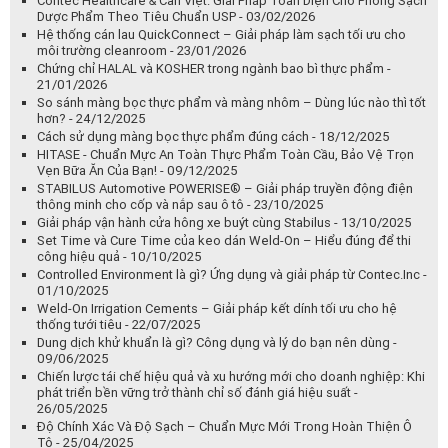
Contec Healthcare & Can Việt: Giải Pháp Toàn Diện Cho Phòng Sạch
Dược Phẩm Theo Tiêu Chuẩn USP - 03/02/2026
Hệ thống cán lau QuickConnect – Giải pháp làm sạch tối ưu cho
môi trường cleanroom - 23/01/2026
Chứng chỉ HALAL và KOSHER trong ngành bao bì thực phẩm -
21/01/2026
So sánh màng bọc thực phẩm và màng nhôm – Dùng lúc nào thì tốt
hơn? - 24/12/2025
Cách sử dụng màng bọc thực phẩm đúng cách - 18/12/2025
HITASE - Chuẩn Mực An Toàn Thực Phẩm Toàn Cầu, Bảo Vệ Trọn
Vẹn Bữa Ăn Của Bạn! - 09/12/2025
STABILUS Automotive POWERISE® – Giải pháp truyền động điện
thông minh cho cốp và nắp sau ô tô - 23/10/2025
Giải pháp vận hành cửa hông xe buýt cùng Stabilus - 13/10/2025
Set Time và Cure Time của keo dán Weld-On – Hiểu đúng để thi
công hiệu quả - 10/10/2025
Controlled Environment là gì? Ứng dụng và giải pháp từ Contec.Inc -
01/10/2025
Weld-On Irrigation Cements – Giải pháp kết dính tối ưu cho hệ
thống tưới tiêu - 22/07/2025
Dung dịch khử khuẩn là gì? Công dụng và lý do bạn nên dùng -
09/06/2025
Chiến lược tái chế hiệu quả và xu hướng mới cho doanh nghiệp: Khi
phát triển bền vững trở thành chỉ số đánh giá hiệu suất -
26/05/2025
Độ Chính Xác Và Độ Sạch – Chuẩn Mực Mới Trong Hoàn Thiện Ô
Tô - 25/04/2025