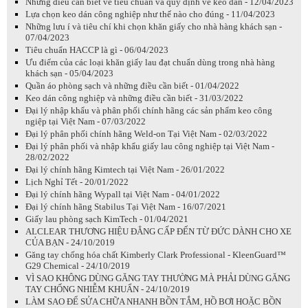
Những điều cần biết về tiêu chuẩn và quy định về keo dán - 12/04/2023
Lựa chọn keo dán công nghiệp như thế nào cho đúng - 11/04/2023
Những lưu í và tiêu chí khi chọn khăn giấy cho nhà hàng khách sạn -
07/04/2023
Tiêu chuẩn HACCP là gì - 06/04/2023
Ưu điểm của các loại khăn giấy lau đạt chuẩn dùng trong nhà hàng
khách sạn - 05/04/2023
Quần áo phòng sạch và những điều cần biết - 01/04/2022
Keo dán công nghiệp và những điều cần biết - 31/03/2022
Đại lý nhập khẩu và phân phối chính hãng các sản phẩm keo công
ngiệp tại Việt Nam - 07/03/2022
Đại lý phân phối chính hãng Weld-on Tại Việt Nam - 02/03/2022
Đại lý phân phối và nhập khẩu giấy lau công nghiệp tại Việt Nam -
28/02/2022
Đại lý chính hãng Kimtech tại Việt Nam - 26/01/2022
Lịch Nghỉ Tết - 20/01/2022
Đại lý chính hãng Wypall tại Việt Nam - 04/01/2022
Đại lý chính hãng Stabilus Tại Việt Nam - 16/07/2021
Giấy lau phòng sạch KimTech - 01/04/2021
ALCLEAR THƯƠNG HIỆU ĐẲNG CẤP ĐẾN TỪ ĐỨC DÀNH CHO XE
CỦA BẠN - 24/10/2019
Găng tay chống hóa chất Kimberly Clark Professional - KleenGuard™
G29 Chemical - 24/10/2019
VÌ SAO KHÔNG DÙNG GĂNG TAY THƯỜNG MÀ PHẢI DÙNG GĂNG
TAY CHỐNG NHIỄM KHUẨN - 24/10/2019
LÀM SAO ĐỂ SỬA CHỮA NHANH BỒN TẮM, HỒ BƠI HOẶC BỒN