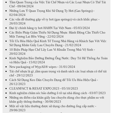
Tầm Quan Trọng của Việc Tái Chế Nhựa và Các Loại Nhựa Có Thể Tái
Chế - 09/04/2024
Những Lưu Ý Quan Trọng Khi Sử Dụng Ty Hơi (Gas Springs) -
02/04/2024
Các vấn đề thường gặp về ty hơi (gas springs) và cách khắc phục -
26/03/2024
Đại lý chính hãng ty hơi HAHN Tại Việt Nam - 05/03/2024
Các Biện Pháp Giảm Thiểu Sử Dụng Nhựa: Hành Động Cần Thiết Cho
Một Tương Lai Bền Vững - 22/02/2024
Tối Ưu Hóa Hiệu Quả Kinh Tế Trong Nhà Hàng và Khách Sạn Với Việc
Sử Dụng Khăn Giấy Lau Chuyên Dụng - 21/02/2024
10 Biện Pháp Hạn Chế Lây Lan Vi Khuẩn Trong Nhà Vệ Sinh -
20/02/2024
Kinh Nghiệm Bảo Dưỡng Đường Ống Nước: Duy Trì Hệ Thống An Toàn
và Hiệu Quả - 15/02/2024
New packaging of WypAll® wipes - 31/01/2024
Tái chế nhựa là gì ,tầm quan trọng và danh sách các loại nhựa có thể tái
chế - 29/12/2023
Cách Sử Dụng Keo Dán Chuyên Dụng để Tối Ưu Hóa Hiệu Quả -
26/12/2023
CLEANFACT & RESAT EXPO 2023 - 05/10/2023
Kinh nghiệm chăm sóc bảo dưỡng ô tô tại nhà đúng cách - 03/07/2023
Những ưu điểm của khăn giấy lau chuyên dùng cho thực phẩm so với
khăn giấy thông thường - 30/06/2023
Một số vật liệu thường được sử dụng cho đường ống cấp nước -
29/06/2023