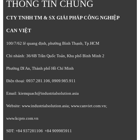
THÔNG TIN CHUNG
CTY TNHH TM & SX GIẢI PHÁP CÔNG NGHIỆP
CAN VIỆT
100/7/62 lê quang định, phường Bình Thạnh, Tp.HCM
Chi nhánh: 36/6B Trần Quốc Toản, Khu phố Bình Minh 2
Phường Dĩ An, Thành phố Hồ Chí Minh
Điện thoại: 0937.281.106, 0909.985.911
Email: kiemquach@industrialsolution.asia
Website: www.industrialsolution.asia; www.canviet.com.vn;
www.kcpro.com.vn
SĐT: +84 937281106 +84 909985911