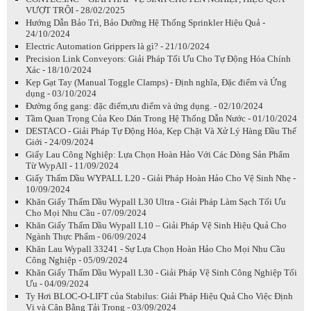
VƯỢT TRỘI - 28/02/2025
Hướng Dẫn Bảo Trì, Bảo Dưỡng Hệ Thống Sprinkler Hiệu Quả -
24/10/2024
Electric Automation Grippers là gì? - 21/10/2024
Precision Link Conveyors: Giải Pháp Tối Ưu Cho Tự Động Hóa Chính
Xác - 18/10/2024
Kẹp Gạt Tay (Manual Toggle Clamps) - Định nghĩa, Đặc điểm và Ứng
dụng - 03/10/2024
Đường ống gang: đặc điểm,ưu điểm và ứng dụng. - 02/10/2024
Tầm Quan Trọng Của Keo Dán Trong Hệ Thống Dẫn Nước - 01/10/2024
DESTACO - Giải Pháp Tự Động Hóa, Kẹp Chặt Và Xử Lý Hàng Đầu Thế
Giới - 24/09/2024
Giấy Lau Công Nghiệp: Lựa Chọn Hoàn Hảo Với Các Dòng Sản Phẩm
Từ WypAll - 11/09/2024
Giấy Thấm Dầu WYPALL L20 - Giải Pháp Hoàn Hảo Cho Vệ Sinh Nhẹ -
10/09/2024
Khăn Giấy Thấm Dầu Wypall L30 Ultra - Giải Pháp Làm Sạch Tối Ưu
Cho Mọi Nhu Cầu - 07/09/2024
Khăn Giấy Thấm Dầu Wypall L10 – Giải Pháp Vệ Sinh Hiệu Quả Cho
Ngành Thực Phẩm - 06/09/2024
Khăn Lau Wypall 33241 - Sự Lựa Chọn Hoàn Hảo Cho Mọi Nhu Cầu
Công Nghiệp - 05/09/2024
Khăn Giấy Thấm Dầu Wypall L30 - Giải Pháp Vệ Sinh Công Nghiệp Tối
Ưu - 04/09/2024
Ty Hơi BLOC-O-LIFT của Stabilus: Giải Pháp Hiệu Quả Cho Việc Định
Vị và Cân Bằng Tải Trọng - 03/09/2024