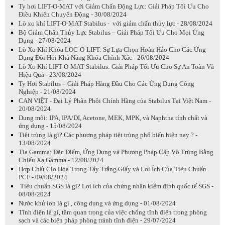
Ty hơi LIFT-O-MAT với Giảm Chấn Động Lực: Giải Pháp Tối Ưu Cho
Điều Khiển Chuyển Động - 30/08/2024
Lò xo khí LIFT-O-MAT Stabilus - với giảm chấn thủy lực - 28/08/2024
Bộ Giảm Chấn Thủy Lực Stabilus – Giải Pháp Tối Ưu Cho Mọi Ứng
Dụng - 27/08/2024
Lò Xo Khí Khóa LOC-O-LIFT: Sự Lựa Chọn Hoàn Hảo Cho Các Ứng
Dụng Đòi Hỏi Khả Năng Khóa Chính Xác - 26/08/2024
Lò Xo Khí LIFT-O-MAT Stabilus: Giải Pháp Tối Ưu Cho Sự An Toàn Và
Hiệu Quả - 23/08/2024
Ty Hơi Stabilus – Giải Pháp Hàng Đầu Cho Các Ứng Dụng Công
Nghiệp - 21/08/2024
CAN VIỆT - Đại Lý Phân Phôi Chính Hãng của Stabilus Tại Việt Nam -
20/08/2024
Dung môi: IPA, IPA/DI, Acetone, MEK, MPK, và Naphtha tính chất và
ứng dụng - 15/08/2024
Tiệt trùng là gì? Các phương pháp tiệt trùng phổ biến hiện nay ? -
13/08/2024
Tia Gamma: Đặc Điểm, Ứng Dụng và Phương Pháp Cấp Vô Trùng Bằng
Chiếu Xạ Gamma - 12/08/2024
Hợp Chất Clo Hóa Trong Tẩy Trắng Giấy và Lợi Ích Của Tiêu Chuẩn
PCF - 09/08/2024
Tiêu chuẩn SGS là gì? Lợi ích của chứng nhận kiểm định quốc tế SGS -
08/08/2024
Nước khử ion là gì , công dụng và ứng dụng - 01/08/2024
Tĩnh điện là gì, tầm quan trọng của việc chống tĩnh điện trong phòng
sạch và các biện pháp phòng tránh tĩnh điện - 29/07/2024