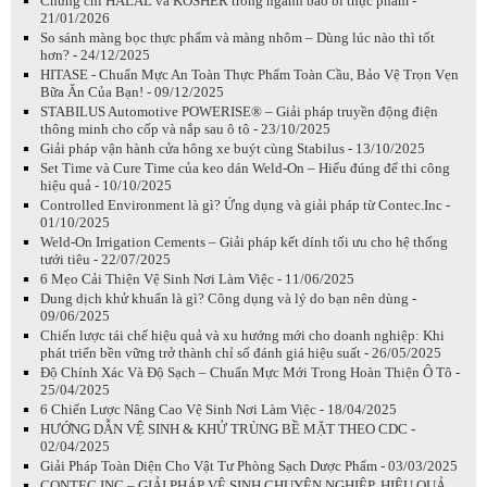
Chứng chỉ HALAL và KOSHER trong ngành bao bì thực phẩm -
21/01/2026
So sánh màng bọc thực phẩm và màng nhôm – Dùng lúc nào thì tốt
hơn? - 24/12/2025
HITASE - Chuẩn Mực An Toàn Thực Phẩm Toàn Cầu, Bảo Vệ Trọn Vẹn
Bữa Ăn Của Bạn! - 09/12/2025
STABILUS Automotive POWERISE® – Giải pháp truyền động điện
thông minh cho cốp và nắp sau ô tô - 23/10/2025
Giải pháp vận hành cửa hông xe buýt cùng Stabilus - 13/10/2025
Set Time và Cure Time của keo dán Weld-On – Hiểu đúng để thi công
hiệu quả - 10/10/2025
Controlled Environment là gì? Ứng dụng và giải pháp từ Contec.Inc -
01/10/2025
Weld-On Irrigation Cements – Giải pháp kết dính tối ưu cho hệ thống
tưới tiêu - 22/07/2025
6 Mẹo Cải Thiện Vệ Sinh Nơi Làm Việc - 11/06/2025
Dung dịch khử khuẩn là gì? Công dụng và lý do bạn nên dùng -
09/06/2025
Chiến lược tái chế hiệu quả và xu hướng mới cho doanh nghiệp: Khi
phát triển bền vững trở thành chỉ số đánh giá hiệu suất - 26/05/2025
Độ Chính Xác Và Độ Sạch – Chuẩn Mực Mới Trong Hoàn Thiện Ô Tô -
25/04/2025
6 Chiến Lược Nâng Cao Vệ Sinh Nơi Làm Việc - 18/04/2025
HƯỚNG DẪN VỆ SINH & KHỬ TRÙNG BỀ MẶT THEO CDC -
02/04/2025
Giải Pháp Toàn Diện Cho Vật Tư Phòng Sạch Dược Phẩm - 03/03/2025
CONTEC.INC – GIẢI PHÁP VỆ SINH CHUYÊN NGHIỆP, HIỆU QUẢ