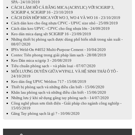
SPA - 24/10/2019
CÁCH LÀM HỒ CÁ BẰNG MICA (ACRYLIC) VỚI SCIGRIP 3,
SCIGRIP 4, SCIGRIP 16 - 23/10/2019
CÁCH DÁN HỘP MICA VỚI WO 3, WO 4 VÀ WO 16 - 23/10/2019
Cách dán keo cho ống nhựa CPVC - UPVC size nhỏ - 25/09/2019
Cách dán keo UPVC - CPVC cho ống nhựa lớn - 24/09/2019
Keo dán mica dạng sệt SCIGRIP 16 - 23/09/2019
Những thiết bị phòng sạch được dùng phổ biến nhất trong sản xuất -
08/07/2020
IPS's Weld-On #4052 Multi-Purpose Cement - 10/04/2020
Contec Tiên phong trong giải pháp làm sạch - 28/08/2019
Keo Dán mica scigrip 3 - 20/08/2019
Tiêu chuẩn phòng sạch – và phân loại - 07/07/2020
MỐI LƯƠNG DUYÊN GIỮA WYPALL VÀ HỆ SINH THÁI Ô TÔ -
24/10/2019
Keo dán ống UPVC Weldon 717 - 15/08/2019
Thiết bị phòng sạch và những điều cần biết - 15/06/2020
Khăn lau phòng sạch và những điều cần biết - 15/06/2020
Những lưu ý khi sử dụng găng tay phòng sạch - 14/07/2020
Công nghệ phun sơn tĩnh điện - Giải pháp cho ngành công nghiệp -
15/05/2019
Găng Tay phòng sạch là gì ? - 10/06/2020