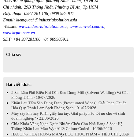
100/7/62 lê quang định, phường Bình Thạnh, Tp.HCM
Chi nhánh: 29B Thống Nhất, Phường Dĩ An, Tp.HCM
Điện thoại: 0937.281.106, 0909.985.911
Email: kiemquach@industrialsolution.asia
Website:
www.industrialsolution.asia
;
www.canviet.com.vn
;
www.kcpro.com.vn
SĐT: +84 937281106 +84 909985911
Chia sẻ:
Bài viết khác:
5 Sai Lầm Phổ Biến Khi Dán Keo Dung Môi (Solvent Welding) Và Cách
Phòng Tránh - 10/07/2026
Khăn Lau Tẩm Sẵn Dung Dịch (Presaturated Wipes): Giải Pháp Chuẩn
Hóa Quy Trình Làm Sạch Phòng Sạch - 01/07/2026
Máy sấy khí hay Khăn giấy lau tay: Giải pháp nào tối ưu cho vệ sinh
doanh nghiệp? - 22/06/2026
Chìa Khóa Vàng Ngăn Ngừa Nhiễm Chéo Cho Nhà Hàng 5 Sao: Hệ
Thống Khăn Lau Màu WypAll® Colour Coded - 10/06/2026
HACCP & FDA TRONG MÀNG BỌC THỰC PHẨM – TIÊU CHÍ QUAN