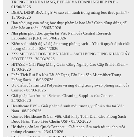
TRỌNG CHO NHÀ HÀNG, BẾP ĂN VÀ DOANH NGHIỆP F&B -
01/06/2026
DEHA, DEHP, BPA là gì? Vì sao cần tránh trong màng bọc thực phẩm? -
13/05/2026
Hạn sử dụng của màng bọc thực phẩm là bao lâu? Cách dùng đúng để
đảm bảo an toàn - 05/05/2026
Nhà phân phối độc quyền tại Việt Nam của Central Research
Laboratories (CRL) - 06/04/2026
Kiểm soát nhiệt độ và độ ẩm trong phòng sạch – Yếu tố quyết định chất
lượng sản xuất - 02/04/2026
???? MẸO VẶT DỌN BẾP NHANH – SẠCH BÓNG CÙNG KHĂN GIẤY
SCOTT ???? - 30/03/2026
HITASE – Giải Pháp Màng Quấn Công Nghiệp Cao Cấp & Tiết Kiệm -
19/03/2026
Phân Tích Rủi Ro Khi Tái Sử Dụng Đầu Lau Sàn Microfiber Trong
Phòng Sạch - 16/03/2026
Ưu điểm của Knitted Polyester và ứng dụng trong swab phòng sạch của
Contec - 06/03/2026
Giải pháp Lab Animal Science Cleaning Supplies của Contec -
25/02/2026
Healthcare EVS – Giải pháp vệ sinh môi trường y tế hiện đại tại Việt
Nam - 08/02/2026
Contec Healthcare & Can Việt: Giải Pháp Toàn Diện Cho Phòng Sạch
Dược Phẩm Theo Tiêu Chuẩn USP - 03/02/2026
Hệ thống cán lau QuickConnect – Giải pháp làm sạch tối ưu cho môi
trường cleanroom - 23/01/2026