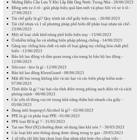
Những Điều Cần Lưu Ý Khi Lắp Đặt Ống Nước Trong Nhà - 28/06/2023
Đồng sơn xe ô tô - giải pháp hiệu quả làm mới và phục hồi vỏ xe ô tô -
27/06/2023
Tái chế giấy là gì? Quy trình tái chế giấy hiện nay. - 26/06/2023
Tái chế nhựa và 1 số phương pháp phổ biến để phân loại nhựa tái chế -
23/06/2023
Một số loại chất khử trùng phổ biến hiện nay - 15/06/2023
Ô nhiễm tiếng ồn và những biện pháp phòng chống - 14/06/2023
Găng tay chống hóa chất và một số loại găng tay chống hóa chất phổ
biến - 13/06/2023
Bảo hộ lao động và tầm quan trọng của trang bị bảo hộ lao động -
12/06/2023
Silicone - free là gì - 12/06/2023
Bảo hộ lao động KleenGuard - 08/06/2023
Mật độ bụi trong không khí và tác hại và các biện pháp kiểm soát -
07/06/2023
Tĩnh điện là gì ? tác hại của tĩnh điện trong phòng sạch điện tử và cách
phòng tránh - 06/06/2023
Các yếu tố đóng vai trò trong khả năng thấm hút nhanh của giấy -
05/06/2023
Dung môi Isopropyl Alcohol là gì? - 02/06/2023
PPE là gì và phân loại PPE - 01/06/2023
PPE loại III là gì ? - 31/05/2023
Tại sao Nitơ (N2) thường được sử dụng làm khí nén ? - 30/05/2023
Các loại khí nén thông dụng được dùng trong ty gas - 29/05/2023
1 số tiêu chí khi lựa chọn loại ống nhựa phù hợp cho công việc -