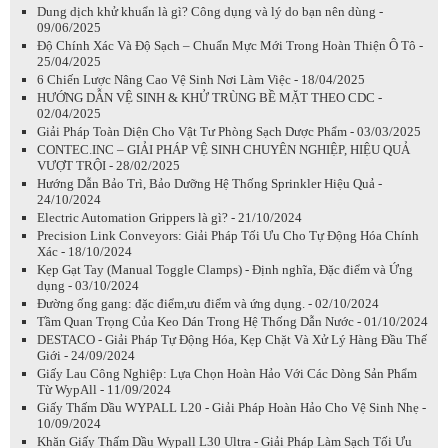
Dung dịch khử khuẩn là gì? Công dụng và lý do bạn nên dùng -
09/06/2025
Độ Chính Xác Và Độ Sạch – Chuẩn Mực Mới Trong Hoàn Thiện Ô Tô -
25/04/2025
6 Chiến Lược Nâng Cao Vệ Sinh Nơi Làm Việc - 18/04/2025
HƯỚNG DẪN VỆ SINH & KHỬ TRÙNG BỀ MẶT THEO CDC -
02/04/2025
Giải Pháp Toàn Diện Cho Vật Tư Phòng Sạch Dược Phẩm - 03/03/2025
CONTEC.INC – GIẢI PHÁP VỆ SINH CHUYÊN NGHIỆP, HIỆU QUẢ
VƯỢT TRỘI - 28/02/2025
Hướng Dẫn Bảo Trì, Bảo Dưỡng Hệ Thống Sprinkler Hiệu Quả -
24/10/2024
Electric Automation Grippers là gì? - 21/10/2024
Precision Link Conveyors: Giải Pháp Tối Ưu Cho Tự Động Hóa Chính
Xác - 18/10/2024
Kẹp Gạt Tay (Manual Toggle Clamps) - Định nghĩa, Đặc điểm và Ứng
dụng - 03/10/2024
Đường ống gang: đặc điểm,ưu điểm và ứng dụng. - 02/10/2024
Tầm Quan Trọng Của Keo Dán Trong Hệ Thống Dẫn Nước - 01/10/2024
DESTACO - Giải Pháp Tự Động Hóa, Kẹp Chặt Và Xử Lý Hàng Đầu Thế
Giới - 24/09/2024
Giấy Lau Công Nghiệp: Lựa Chọn Hoàn Hảo Với Các Dòng Sản Phẩm
Từ WypAll - 11/09/2024
Giấy Thấm Dầu WYPALL L20 - Giải Pháp Hoàn Hảo Cho Vệ Sinh Nhẹ -
10/09/2024
Khăn Giấy Thấm Dầu Wypall L30 Ultra - Giải Pháp Làm Sạch Tối Ưu