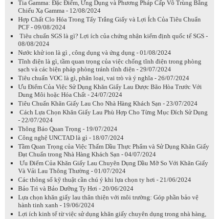
Tia Gamma: Đặc Điểm, Ứng Dụng và Phương Pháp Cấp Vô Trùng Bằng
Chiếu Xạ Gamma - 12/08/2024
Hợp Chất Clo Hóa Trong Tẩy Trắng Giấy và Lợi Ích Của Tiêu Chuẩn
PCF - 09/08/2024
Tiêu chuẩn SGS là gì? Lợi ích của chứng nhận kiểm định quốc tế SGS -
08/08/2024
Nước khử ion là gì , công dụng và ứng dụng - 01/08/2024
Tĩnh điện là gì, tầm quan trọng của việc chống tĩnh điện trong phòng
sạch và các biện pháp phòng tránh tĩnh điện - 29/07/2024
Tiêu chuẩn VOC là gì, phân loại, vai trò và ý nghĩa - 26/07/2024
Ưu Điểm Của Việc Sử Dụng Khăn Giấy Lau Được Bão Hòa Trước Với
Dung Môi hoặc Hóa Chất - 24/07/2024
Tiêu Chuẩn Khăn Giấy Lau Cho Nhà Hàng Khách Sạn - 23/07/2024
Cách Lựa Chọn Khăn Giấy Lau Phù Hợp Cho Từng Mục Đích Sử Dụng
- 22/07/2024
Thông Báo Quan Trọng - 19/07/2024
Công nghệ UNCTAD là gì - 18/07/2024
Tầm Quan Trọng của Việc Thấm Dầu Thực Phẩm và Sử Dụng Khăn Giấy
Đạt Chuẩn trong Nhà Hàng Khách Sạn - 04/07/2024
Ưu Điểm Của Khăn Giấy Lau Chuyên Dụng Dầu Mỡ So Với Khăn Giấy
Và Vải Lau Thông Thường - 01/07/2024
Các thông số kỹ thuật cần chú ý khi lựa chọn ty hơi - 21/06/2024
Bảo Trì và Bảo Dưỡng Ty Hơi - 20/06/2024
Lựa chọn khăn giấy lau thân thiện với môi trường: Góp phần bảo vệ
hành tinh xanh - 19/06/2024
Lợi ích kinh tế từ việc sử dụng khăn giấy chuyên dụng trong nhà hàng,