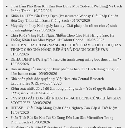
5 Sai Lầm Phổ Biến Khi Dán Keo Dung Môi (Solvent Welding) Và Cách
Phòng Tránh - 10/07/2026
Khăn Lau Tẩm Sẵn Dung Dịch (Presaturated Wipes): Giải Pháp Chuẩn
Hóa Quy Trình Làm Sạch Phòng Sạch - 01/07/2026
Máy sấy khí hay Khăn giấy lau tay: Giải pháp nào tối ưu cho vệ sinh
doanh nghiệp? - 22/06/2026
Chìa Khóa Vàng Ngăn Ngừa Nhiễm Chéo Cho Nhà Hàng 5 Sao: Hệ
Thống Khăn Lau Màu WypAll® Colour Coded - 10/06/2026
HACCP & FDA TRONG MÀNG BỌC THỰC PHẨM – TIÊU CHÍ QUAN
TRỌNG CHO NHÀ HÀNG, BẾP ĂN VÀ DOANH NGHIỆP F&B -
01/06/2026
DEHA, DEHP, BPA là gì? Vì sao cần tránh trong màng bọc thực phẩm? -
13/05/2026
Hạn sử dụng của màng bọc thực phẩm là bao lâu? Cách dùng đúng để
đảm bảo an toàn - 05/05/2026
Nhà phân phối độc quyền tại Việt Nam của Central Research
Laboratories (CRL) - 06/04/2026
Kiểm soát nhiệt độ và độ ẩm trong phòng sạch – Yếu tố quyết định chất
lượng sản xuất - 02/04/2026
???? MẸO VẶT DỌN BẾP NHANH – SẠCH BÓNG CÙNG KHĂN GIẤY
SCOTT ???? - 30/03/2026
HITASE – Giải Pháp Màng Quấn Công Nghiệp Cao Cấp & Tiết Kiệm -
19/03/2026
Phân Tích Rủi Ro Khi Tái Sử Dụng Đầu Lau Sàn Microfiber Trong
Phòng Sạch - 16/03/2026
Ưu điểm của Knitted Polyester và ứng dụng trong swab phòng sạch của