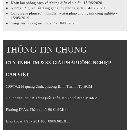
Khăn lau phòng sạch và những điều cần biết - 15/06/2020
Những lưu ý khi sử dụng găng tay phòng sạch - 14/07/2020
Công nghệ phun sơn tĩnh điện - Giải pháp cho ngành công nghiệp -
15/05/2019
Găng Tay phòng sạch là gì ? - 10/06/2020
THÔNG TIN CHUNG
CTY TNHH TM & SX GIẢI PHÁP CÔNG NGHIỆP
CAN VIỆT
100/7/62 lê quang định, phường Bình Thạnh, Tp.HCM
Chi nhánh: 36/6B Trần Quốc Toản, Khu phố Bình Minh 2
Phường Dĩ An, Thành phố Hồ Chí Minh
Điện thoại: 0937.281.106, 0909.985.911