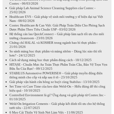
Contec - 06/03/2026
Giải pháp Lab Animal Science Cleaning Supplies của Contec -
25/02/2026
Healthcare EVS – Giải pháp vệ sinh môi trường y tế hiện đại tại Việt
Nam - 08/02/2026
Contec Healthcare & Can Việt: Giải Pháp Toàn Diện Cho Phòng Sạch
Dược Phẩm Theo Tiêu Chuẩn USP - 03/02/2026
Hệ thống cán lau QuickConnect – Giải pháp làm sạch tối ưu cho môi
trường cleanroom - 23/01/2026
Chứng chỉ HALAL và KOSHER trong ngành bao bì thực phẩm -
21/01/2026
So sánh màng bọc thực phẩm và màng nhôm – Dùng lúc nào thì tốt
hơn? - 24/12/2025
Cách sử dụng màng bọc thực phẩm đúng cách - 18/12/2025
HITASE - Chuẩn Mực An Toàn Thực Phẩm Toàn Cầu, Bảo Vệ Trọn Vẹn
Bữa Ăn Của Bạn! - 09/12/2025
STABILUS Automotive POWERISE® – Giải pháp truyền động điện
thông minh cho cốp và nắp sau ô tô - 23/10/2025
Giải pháp vận hành cửa hông xe buýt cùng Stabilus - 13/10/2025
Set Time và Cure Time của keo dán Weld-On – Hiểu đúng để thi công
hiệu quả - 10/10/2025
Controlled Environment là gì? Ứng dụng và giải pháp từ Contec.Inc -
01/10/2025
Weld-On Irrigation Cements – Giải pháp kết dính tối ưu cho hệ thống
tưới tiêu - 22/07/2025
6 Mẹo Cải Thiện Vệ Sinh Nơi Làm Việc - 11/06/2025