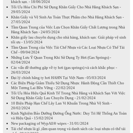
khách sạn. - 18/06/2024
Tối Ưu Hóa Chi Phí Sử Dụng Khăn Giấy Cho Nhà Hàng Khách Sạn -
29/05/2024
Khăn Giấy và Vệ Sinh An Toàn Thực Phẩm cho Nhà Hàng Khách Sạn -
27/05/2024
Tầm Quan Trọng của Việc Lựa Chọn Khăn Giấy Chất Lượng trong Nhà
Hàng Khách Sạn - 24/05/2024
Khăn giấy lau chuyên dụng cho nhà hàng, khách sạn: Giải pháp vệ sinh
tối ưu - 13/05/2024
Tầm Quan Trọng của Việc Tái Chế Nhựa và Các Loại Nhựa Có Thể Tái
Chế - 09/04/2024
Những Lưu Ý Quan Trọng Khi Sử Dụng Ty Hơi (Gas Springs) -
02/04/2024
Các vấn đề thường gặp về ty hơi (gas springs) và cách khắc phục -
26/03/2024
Đại lý chính hãng ty hơi HAHN Tại Việt Nam - 05/03/2024
Các Biện Pháp Giảm Thiểu Sử Dụng Nhựa: Hành Động Cần Thiết Cho
Một Tương Lai Bền Vững - 22/02/2024
Tối Ưu Hóa Hiệu Quả Kinh Tế Trong Nhà Hàng và Khách Sạn Với Việc
Sử Dụng Khăn Giấy Lau Chuyên Dụng - 21/02/2024
10 Biện Pháp Hạn Chế Lây Lan Vi Khuẩn Trong Nhà Vệ Sinh -
20/02/2024
Kinh Nghiệm Bảo Dưỡng Đường Ống Nước: Duy Trì Hệ Thống An Toàn
và Hiệu Quả - 15/02/2024
New packaging of WypAll® wipes - 31/01/2024
Tái chế nhựa là gì ,tầm quan trọng và danh sách các loại nhựa có thể tái