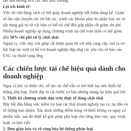
tạo ảnh hưởng tích cực đến môi trường.
Lợi ích kinh tế:
Việc tái chế đúng cách có thể giúp doanh nghiệp tiết kiệm đáng kể. Giảm
số lần vận chuyển rác tới bãi rác, tránh các khoản phạt do phân loại sai và
tận dụng giá trị từ vật liệu có thể tái chế đều góp phần cắt giảm chi phí.
Nhiều doanh nghiệp áp dụng chương trình tái chế toàn diện có thể giảm
đến
50% chi phí xử lý chất thải
.
Ngoài ra, việc này còn giúp cải thiện quan hệ với nhà cung cấp, mở ra cơ
hội hợp tác mới và hỗ trợ doanh nghiệp đáp ứng các yêu cầu về báo cáo
ESG và chuỗi cung ứng.
Các
chiến lược tái chế hiệu quả
dành cho
doanh nghiệp
Ngay cả khi có thiện chí, nỗ lực tái chế vẫn có thể thất bại nếu thiếu hệ
thống phù hợp. Dưới đây là các bước cơ bản nhưng mang lại hiệu quả lớn:
1. Thiết kế chương trình dựa trên thực tế dòng chất thải
Hãy bắt đầu bằng việc kiểm tra loại rác thải doanh nghiệp tạo ra, tại đâu và
số lượng bao nhiêu. Xác định những điểm nóng về khối lượng và nguy cơ
nhiễm bẩn, sau đó thiết kế giải pháp phù hợp cho từng khu vực, quy trình
hoặc ca làm việc.
2. Đơn giản hóa và rõ ràng hóa hệ thống phân loại