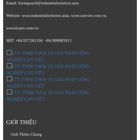
Email: kiemquach@industrialsolution.asia
Website: www.industrialsolution.asia; www.canviet.com.vn;
www.kcpro.com.vn
SĐT: +84 937281106 +84 909985911
GIỚI THIỆU
Giới Thiệu Chung