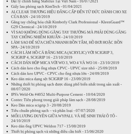
Đại lý chính hãng Stabilus Tại Việt Nam - 16/07/2021
Giấy lau phòng sạch KimTech - 01/04/2021
ALCLEAR THƯƠNG HIỆU ĐẲNG CẤP ĐẾN TỪ ĐỨC DÀNH CHO XE
CỦA BẠN - 24/10/2019
Găng tay chống hóa chất Kimberly Clark Professional - KleenGuard™
G29 Chemical - 24/10/2019
VÌ SAO KHÔNG DÙNG GĂNG TAY THƯỜNG MÀ PHẢI DÙNG GĂNG
TAY CHỐNG NHIỄM KHUẨN - 24/10/2019
LÀM SAO ĐỂ SỬA CHỮA NHANH BỒN TẮM, HỒ BƠI HOẶC BỒN
SPA - 24/10/2019
CÁCH LÀM HỒ CÁ BẰNG MICA (ACRYLIC) VỚI SCIGRIP 3,
SCIGRIP 4, SCIGRIP 16 - 23/10/2019
CÁCH DÁN HỘP MICA VỚI WO 3, WO 4 VÀ WO 16 - 23/10/2019
Cách dán keo cho ống nhựa CPVC - UPVC size nhỏ - 25/09/2019
Cách dán keo UPVC - CPVC cho ống nhựa lớn - 24/09/2019
Keo dán mica dạng sệt SCIGRIP 16 - 23/09/2019
Những thiết bị phòng sạch được dùng phổ biến nhất trong sản xuất -
08/07/2020
IPS's Weld-On #4052 Multi-Purpose Cement - 10/04/2020
Contec Tiên phong trong giải pháp làm sạch - 28/08/2019
Keo Dán mica scigrip 3 - 20/08/2019
Tiêu chuẩn phòng sạch – và phân loại - 07/07/2020
MỐI LƯƠNG DUYÊN GIỮA WYPALL VÀ HỆ SINH THÁI Ô TÔ -
24/10/2019
Keo dán ống UPVC Weldon 717 - 15/08/2019
Thiết bị phòng sạch và những điều cần biết - 15/06/2020