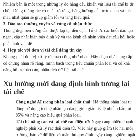
Nhiễm bẩn là một trong những lý do hàng đầu khiến vật liệu tái chế bị từ
chối. Dùng thùng rác có nhãn rõ ràng, bảng hướng dẫn trực quan và mã
màu nhất quán sẽ giúp giảm lỗi và tăng hiệu quả.
3. Đào tạo thường xuyên và củng cố nhận thức
Thông điệp bền vững cần được lặp lại đều đặn. Tổ chức các buổi đào tạo
ngắn, cập nhật biển báo định kỳ và tạo kênh để nhân viên đặt câu hỏi hoặc
phản ánh vấn đề.
4. Hợp tác với đơn vị tái chế đáng tin cậy
Không phải đơn vị xử lý rác nào cũng như nhau. Hãy chọn nhà cung cấp
có chứng nhận rõ ràng, minh bạch trong tiêu chuẩn phân loại và có khả
năng hỗ trợ báo cáo, phân tích dữ liệu tái chế.
Xu hướng mới đang định hình tương lai
tái chế
Công nghệ AI trong phân loại chất thải:
Hệ thống phân loại tự
động sử dụng trí tuệ nhân tạo đang giúp giảm tỷ lệ nhiễm bẩn tới
85% và nâng cao hiệu quả phân loại.
Tái chế nâng cao và tái chế rác điện tử:
Ngày càng nhiều doanh
nghiệp phải xử lý rác thải điện tử. Việc này giúp giảm tác hại môi
trường, bảo vệ dữ liệu và tuân thủ quy định ngày càng nghiêm ngặt.