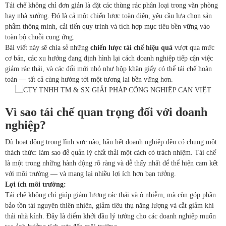
Tái chế không chỉ đơn giản là đặt các thùng rác phân loại trong văn phòng
hay nhà xưởng. Đó là cả một chiến lược toàn diện, yêu cầu lựa chọn sản
phẩm thông minh, cải tiến quy trình và tích hợp mục tiêu bền vững vào
toàn bộ chuỗi cung ứng.
Bài viết này sẽ chia sẻ những
chiến lược tái chế hiệu quả
vượt qua mức
cơ bản, các xu hướng đang định hình lại cách doanh nghiệp tiếp cận việc
giảm rác thải, và các đổi mới nhỏ như hộp khăn giấy có thể tái chế hoàn
toàn — tất cả cùng hướng tới một tương lai bền vững hơn.
Vì sao tái chế quan trọng đối với doanh
nghiệp?
Dù hoạt động trong lĩnh vực nào, hầu hết doanh nghiệp đều có chung một
thách thức: làm sao để quản lý chất thải một cách có trách nhiệm. Tái chế
là một trong những hành động rõ ràng và dễ thấy nhất để thể hiện cam kết
với môi trường — và mang lại nhiều lợi ích hơn bạn tưởng.
Lợi ích môi trường:
Tái chế không chỉ giúp giảm lượng rác thải và ô nhiễm, mà còn góp phần
bảo tồn tài nguyên thiên nhiên, giảm tiêu thụ năng lượng và cắt giảm khí
thải nhà kính. Đây là điểm khởi đầu lý tưởng cho các doanh nghiệp muốn