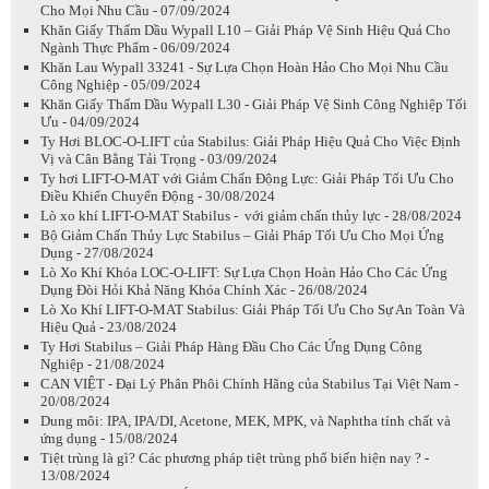
Cho Mọi Nhu Cầu - 07/09/2024
Khăn Giấy Thấm Dầu Wypall L10 – Giải Pháp Vệ Sinh Hiệu Quả Cho
Ngành Thực Phẩm - 06/09/2024
Khăn Lau Wypall 33241 - Sự Lựa Chọn Hoàn Hảo Cho Mọi Nhu Cầu
Công Nghiệp - 05/09/2024
Khăn Giấy Thấm Dầu Wypall L30 - Giải Pháp Vệ Sinh Công Nghiệp Tối
Ưu - 04/09/2024
Ty Hơi BLOC-O-LIFT của Stabilus: Giải Pháp Hiệu Quả Cho Việc Định
Vị và Cân Bằng Tải Trọng - 03/09/2024
Ty hơi LIFT-O-MAT với Giảm Chấn Động Lực: Giải Pháp Tối Ưu Cho
Điều Khiển Chuyển Động - 30/08/2024
Lò xo khí LIFT-O-MAT Stabilus - với giảm chấn thủy lực - 28/08/2024
Bộ Giảm Chấn Thủy Lực Stabilus – Giải Pháp Tối Ưu Cho Mọi Ứng
Dụng - 27/08/2024
Lò Xo Khí Khóa LOC-O-LIFT: Sự Lựa Chọn Hoàn Hảo Cho Các Ứng
Dụng Đòi Hỏi Khả Năng Khóa Chính Xác - 26/08/2024
Lò Xo Khí LIFT-O-MAT Stabilus: Giải Pháp Tối Ưu Cho Sự An Toàn Và
Hiệu Quả - 23/08/2024
Ty Hơi Stabilus – Giải Pháp Hàng Đầu Cho Các Ứng Dụng Công
Nghiệp - 21/08/2024
CAN VIỆT - Đại Lý Phân Phôi Chính Hãng của Stabilus Tại Việt Nam -
20/08/2024
Dung môi: IPA, IPA/DI, Acetone, MEK, MPK, và Naphtha tính chất và
ứng dụng - 15/08/2024
Tiệt trùng là gì? Các phương pháp tiệt trùng phổ biến hiện nay ? -
13/08/2024