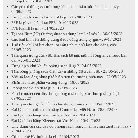
phòng tránh - 06/06/2023
Các yếu tố đóng vai trò trong khả năng thấm hút nhanh của giấy -
05/06/2023
Dung môi Isopropyl Alcohol là gì? - 02/06/2023
PPE là gì và phân loại PPE - 01/06/2023
PPE loại III là gì ? - 31/05/2023
Tại sao Nitơ (N2) thường được sử dụng làm khí nén ? - 30/05/2023
Các loại khí nén thông dụng được dùng trong ty gas - 29/05/2023
1 số tiêu chí khi lựa chọn loại ống nhựa phù hợp cho công việc -
26/05/2023
Tầm quan trọng của việc làm sạch bề mặt mối nối ống nhựa trước khi
dán - 25/05/2023
Dung dịch khử khuẩn phòng sạch là gì ? - 24/05/2023
Tăm bông phòng sạch điện tử và những điều cần biết - 23/05/2023
Một số loại ống nhựa phổ biến trên thị trường hiện nay - 22/05/2023
Khăn lau thực phẩm và ứng dụng - 18/05/2023
Phòng sạch điện tử là gì ? - 17/05/2023
Food contact certification (chứng nhận tiếp xúc thực phẩm) là gì -
08/05/2023
Tầm quan trọng của bảo hộ lao động phòng sạch - 05/05/2023
Đại lý phân phối chính hãng Contec Tại Việt Nam - 28/04/2023
Đại lý chính hãng Scott tại Việt Nam - 27/04/2023
Đại lý chính hãng Kleenex tại Việt Nam - 26/04/2023
Ứng dụng của các cấp độ phòng sạch trong nhà máy sản xuất hiện nay -
25/04/2023
Công nghệ Hydroknit là gì - 21/04/2023