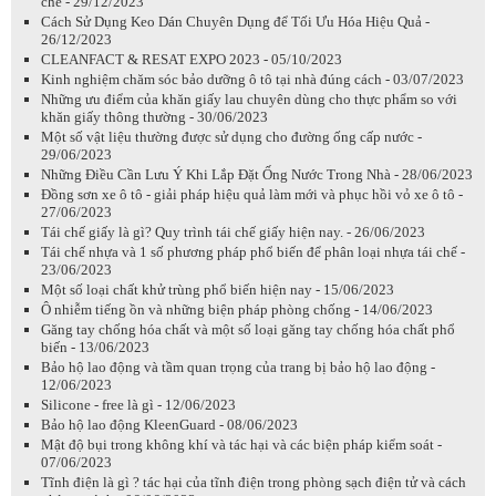
chế - 29/12/2023
Cách Sử Dụng Keo Dán Chuyên Dụng để Tối Ưu Hóa Hiệu Quả -
26/12/2023
CLEANFACT & RESAT EXPO 2023 - 05/10/2023
Kinh nghiệm chăm sóc bảo dưỡng ô tô tại nhà đúng cách - 03/07/2023
Những ưu điểm của khăn giấy lau chuyên dùng cho thực phẩm so với
khăn giấy thông thường - 30/06/2023
Một số vật liệu thường được sử dụng cho đường ống cấp nước -
29/06/2023
Những Điều Cần Lưu Ý Khi Lắp Đặt Ống Nước Trong Nhà - 28/06/2023
Đồng sơn xe ô tô - giải pháp hiệu quả làm mới và phục hồi vỏ xe ô tô -
27/06/2023
Tái chế giấy là gì? Quy trình tái chế giấy hiện nay. - 26/06/2023
Tái chế nhựa và 1 số phương pháp phổ biến để phân loại nhựa tái chế -
23/06/2023
Một số loại chất khử trùng phổ biến hiện nay - 15/06/2023
Ô nhiễm tiếng ồn và những biện pháp phòng chống - 14/06/2023
Găng tay chống hóa chất và một số loại găng tay chống hóa chất phổ
biến - 13/06/2023
Bảo hộ lao động và tầm quan trọng của trang bị bảo hộ lao động -
12/06/2023
Silicone - free là gì - 12/06/2023
Bảo hộ lao động KleenGuard - 08/06/2023
Mật độ bụi trong không khí và tác hại và các biện pháp kiểm soát -
07/06/2023
Tĩnh điện là gì ? tác hại của tĩnh điện trong phòng sạch điện tử và cách