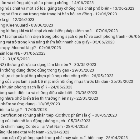
g ồn và những biện pháp phòng chống - 14/06/2023
g hóa chất và một số loại găng tay chống hóa chất phổ biến - 13/06/2023
ng và tầm quan trọng của trang bị bảo hộ lao động - 12/06/2023
e là gì - 12/06/2023
ộng KleenGuard - 08/06/2023
ong không khí và tác hại và các biện pháp kiểm soát - 07/06/2023
gì ? tác hại của tĩnh điện trong phòng sạch điện tử và cách phòng tránh - 06/0
ng vai trò trong khả năng thấm hút nhanh của giấy - 05/06/2023
ropyl Alcohol là gì? - 02/06/2023
phân loại PPE - 01/06/2023
à gì ? - 31/05/2023
(N2) thường được sử dụng làm khí nén ? - 30/05/2023
nén thông dụng được dùng trong ty gas - 29/05/2023
 khi lựa chọn loại ống nhựa phù hợp cho công việc - 26/05/2023
ng của việc làm sạch bề mặt mối nối ống nhựa trước khi dán - 25/05/2023
ử khuẩn phòng sạch là gì ? - 24/05/2023
ng sạch điện tử và những điều cần biết - 23/05/2023
ng nhựa phổ biến trên thị trường hiện nay - 22/05/2023
c phẩm và ứng dụng - 18/05/2023
ện tử là gì ? - 17/05/2023
certification (chứng nhận tiếp xúc thực phẩm) là gì - 08/05/2023
ng của bảo hộ lao động phòng sạch - 05/05/2023
hối chính hãng Contec Tại Việt Nam - 28/04/2023
hãng Kleenex tại Việt Nam - 26/04/2023
 các cấp độ phòng sạch trong nhà máy sản xuất hiện nay - 25/04/2023