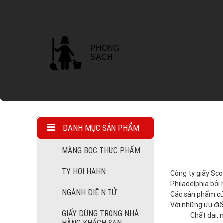
KEO KỸ
THUẬT
TRANG THIẾT BỊ
NGHÀNH NƯỚC
DANH MỤC SẢN PHẨM
VÀ XỬ LÝ NƯỚC
THẢI
MÀNG BỌC THỰC PHẨM
TY HƠI HAHN
Công ty giấy Sco
Philadelphia bởi
NGÀNH ĐIỆN TỬ
Các sản phẩm của
GIẤY DÙNG
TRONG THỰC
Với những ưu đi
PHẨM
GIẤY DÙNG TRONG NHÀ
Chất dai, 
HÀNG KHÁCH SẠN