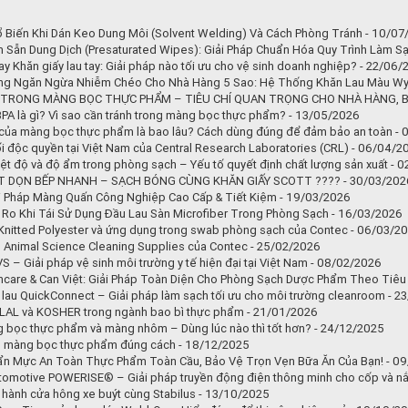
ổ Biến Khi Dán Keo Dung Môi (Solvent Welding) Và Cách Phòng Tránh - 10/07
 Sẵn Dung Dịch (Presaturated Wipes): Giải Pháp Chuẩn Hóa Quy Trình Làm S
ay Khăn giấy lau tay: Giải pháp nào tối ưu cho vệ sinh doanh nghiệp? - 22/06
ng Ngăn Ngừa Nhiễm Chéo Cho Nhà Hàng 5 Sao: Hệ Thống Khăn Lau Màu Wy
 TRONG MÀNG BỌC THỰC PHẨM – TIÊU CHÍ QUAN TRỌNG CHO NHÀ HÀNG, BẾ
PA là gì? Vì sao cần tránh trong màng bọc thực phẩm? - 13/05/2026
của màng bọc thực phẩm là bao lâu? Cách dùng đúng để đảm bảo an toàn -
i độc quyền tại Việt Nam của Central Research Laboratories (CRL) - 06/04/2
ệt độ và độ ẩm trong phòng sạch – Yếu tố quyết định chất lượng sản xuất - 
T DỌN BẾP NHANH – SẠCH BÓNG CÙNG KHĂN GIẤY SCOTT ???? - 30/03/202
i Pháp Màng Quấn Công Nghiệp Cao Cấp & Tiết Kiệm - 19/03/2026
i Ro Khi Tái Sử Dụng Đầu Lau Sàn Microfiber Trong Phòng Sạch - 16/03/2026
Knitted Polyester và ứng dụng trong swab phòng sạch của Contec - 06/03/2
b Animal Science Cleaning Supplies của Contec - 25/02/2026
S – Giải pháp vệ sinh môi trường y tế hiện đại tại Việt Nam - 08/02/2026
hcare & Can Việt: Giải Pháp Toàn Diện Cho Phòng Sạch Dược Phẩm Theo Tiê
 lau QuickConnect – Giải pháp làm sạch tối ưu cho môi trường cleanroom - 2
LAL và KOSHER trong ngành bao bì thực phẩm - 21/01/2026
 bọc thực phẩm và màng nhôm – Dùng lúc nào thì tốt hơn? - 24/12/2025
 màng bọc thực phẩm đúng cách - 18/12/2025
ẩn Mực An Toàn Thực Phẩm Toàn Cầu, Bảo Vệ Trọn Vẹn Bữa Ăn Của Bạn! - 0
omotive POWERISE® – Giải pháp truyền động điện thông minh cho cốp và nắ
 hành cửa hông xe buýt cùng Stabilus - 13/10/2025