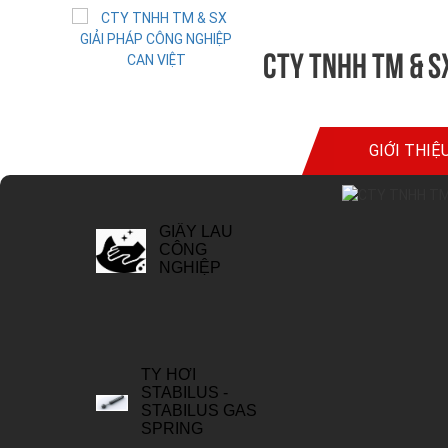
CTy TNHH TM & SX
GIẤY LAU
CÔNG
NGHIỆP
GIỚI THIỆ
TY HƠI
STABILUS -
STABILUS GAS
SPRING
PHÒNG
SẠCH