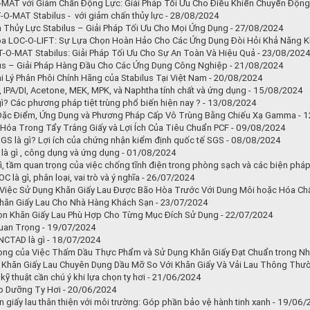
O-MAT với Giảm Chấn Động Lực: Giải Pháp Tối Ưu Cho Điều Khiển Chuyển Độn
T-O-MAT Stabilus - với giảm chấn thủy lực - 28/08/2024
 Thủy Lực Stabilus – Giải Pháp Tối Ưu Cho Mọi Ứng Dụng - 27/08/2024
óa LOC-O-LIFT: Sự Lựa Chọn Hoàn Hảo Cho Các Ứng Dụng Đòi Hỏi Khả Năng K
T-O-MAT Stabilus: Giải Pháp Tối Ưu Cho Sự An Toàn Và Hiệu Quả - 23/08/202
lus – Giải Pháp Hàng Đầu Cho Các Ứng Dụng Công Nghiệp - 21/08/2024
i Lý Phân Phôi Chính Hãng của Stabilus Tại Việt Nam - 20/08/2024
, IPA/DI, Acetone, MEK, MPK, và Naphtha tính chất và ứng dụng - 15/08/2024
 gì? Các phương pháp tiệt trùng phổ biến hiện nay ? - 13/08/2024
ặc Điểm, Ứng Dụng và Phương Pháp Cấp Vô Trùng Bằng Chiếu Xạ Gamma - 
 Hóa Trong Tẩy Trắng Giấy và Lợi Ích Của Tiêu Chuẩn PCF - 09/08/2024
GS là gì? Lợi ích của chứng nhận kiểm định quốc tế SGS - 08/08/2024
là gì , công dụng và ứng dụng - 01/08/2024
gì, tầm quan trọng của việc chống tĩnh điện trong phòng sạch và các biện phá
 là gì, phân loại, vai trò và ý nghĩa - 26/07/2024
Việc Sử Dụng Khăn Giấy Lau Được Bão Hòa Trước Với Dung Môi hoặc Hóa Chấ
hăn Giấy Lau Cho Nhà Hàng Khách Sạn - 23/07/2024
n Khăn Giấy Lau Phù Hợp Cho Từng Mục Đích Sử Dụng - 22/07/2024
uan Trọng - 19/07/2024
CTAD là gì - 18/07/2024
ng của Việc Thấm Dầu Thực Phẩm và Sử Dụng Khăn Giấy Đạt Chuẩn trong Nh
Khăn Giấy Lau Chuyên Dụng Dầu Mỡ So Với Khăn Giấy Và Vải Lau Thông Thư
kỹ thuật cần chú ý khi lựa chọn ty hơi - 21/06/2024
ảo Dưỡng Ty Hơi - 20/06/2024
 giấy lau thân thiện với môi trường: Góp phần bảo vệ hành tinh xanh - 19/06