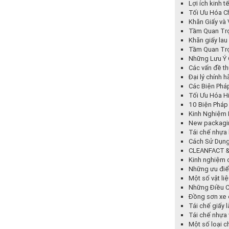
Lợi ích kinh 
Tối Ưu Hóa C
Khăn Giấy và
Tầm Quan Trọ
Khăn giấy lau
Tầm Quan Trọ
Những Lưu Ý 
Các vấn đề th
Đại lý chính 
Các Biện Phá
Tối Ưu Hóa H
10 Biện Pháp
Kinh Nghiệm 
New packagin
Tái chế nhựa 
Cách Sử Dụng
CLEANFACT &
Kinh nghiệm 
Những ưu điể
Một số vật l
Những Điều C
Đồng sơn xe ô
Tái chế giấy l
Tái chế nhựa 
Một số loại c