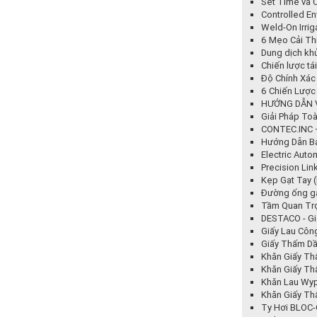
Set Time và 
Controlled En
Weld-On Irrig
6 Mẹo Cải Th
Dung dịch kh
Chiến lược tá
Độ Chính Xác
6 Chiến Lược
HƯỚNG DẪN V
Giải Pháp To
CONTEC.INC –
Hướng Dẫn Bả
Electric Auto
Precision Li
Kẹp Gạt Tay 
Đường ống ga
Tầm Quan Tr
DESTACO - Gi
Giấy Lau Côn
Giấy Thấm Dầ
Khăn Giấy Th
Khăn Giấy Th
Khăn Lau Wyp
Khăn Giấy Th
Ty Hơi BLOC-O