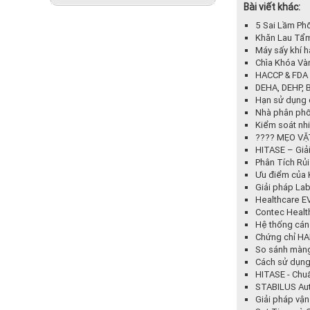
Bài viết khác:
5 Sai Lầm Ph
Khăn Lau Tẩm
Máy sấy khí h
Chìa Khóa Và
HACCP & FDA
DEHA, DEHP, B
Hạn sử dụng 
Nhà phân phố
Kiểm soát nhi
???? MẸO VẶ
HITASE – Giả
Phân Tích Rủ
Ưu điểm của 
Giải pháp La
Healthcare EV
Contec Healt
Hệ thống cán
Chứng chỉ HA
So sánh màng
Cách sử dụng
HITASE - Chu
STABILUS Aut
Giải pháp vận