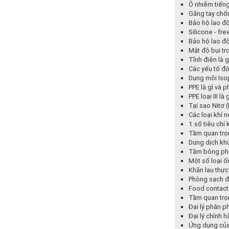
Ô nhiễm tiến
Găng tay chốn
Bảo hộ lao độ
Silicone - fre
Bảo hộ lao đ
Mật độ bụi tr
Tĩnh điện là 
Các yếu tố đó
Dung môi Isop
PPE là gì và 
PPE loại III l
Tại sao Nitơ 
Các loại khí 
1 số tiêu chí
Tầm quan trọ
Dung dịch kh
Tăm bông phò
Một số loại ố
Khăn lau thự
Phòng sạch đi
Food contact 
Tầm quan trọ
Đại lý phân p
Đại lý chính 
Ứng dụng của