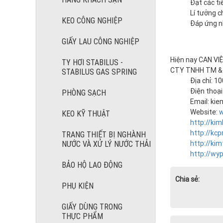
Đạt các t
Lí tưởng c
KEO CÔNG NGHIỆP
Đáp ứng nh
GIẤY LAU CÔNG NGHIỆP
MÀNG BỌC
Hiện nay CAN VIỆ
THỰC PHẨM
TY HƠI STABILUS -
CTY TNHH TM & 
STABILUS GAS SPRING
Địa chỉ: 1
Điện thoạ
PHÒNG SẠCH
Email: kie
Website:
w
KEO KỸ THUẬT
http://kim
KEO CÔNG
http://kcp
TRANG THIẾT BỊ NGHÀNH
NGHIỆP
NƯỚC VÀ XỬ LÝ NƯỚC THẢI
http://kim
http://wyp
BẢO HỘ LAO ĐỘNG
Chia sẻ:
PHỤ KIỆN
GIẤY LAU
GIẤY DÙNG TRONG
CÔNG
THỰC PHẨM
NGHIỆP