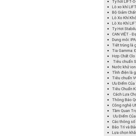
Ty hơi LIFT-
Lò xo khí LIF
Bộ Giảm Chấn
Lò Xo Khí Kh
Lò Xo Khí LIF
Ty Hơi Stabi
CAN VIỆT - Đạ
Dung môi: IPA
Tiệt trùng là
Tia Gamma: Đ
Hợp Chất Clo
Tiêu chuẩn S
Nước khử ion 
Tĩnh điện là 
Tiêu chuẩn VOC
Ưu Điểm Của 
Tiêu Chuẩn K
Cách Lựa Chọ
Thông Báo Q
Công nghệ UN
Tầm Quan Trọ
Ưu Điểm Của 
Các thông số 
Bảo Trì và B
Lựa chọn khăn