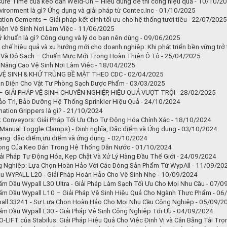
Cure Time của keo dán Weld-On – Hiểu đúng để thi công hiệu quả - 10/10/2
vironment là gì? Ứng dụng và giải pháp từ Contec.Inc - 01/10/2025
ation Cements – Giải pháp kết dính tối ưu cho hệ thống tưới tiêu - 22/07/2025
iện Vệ Sinh Nơi Làm Việc - 11/06/2025
ử khuẩn là gì? Công dụng và lý do bạn nên dùng - 09/06/2025
i chế hiệu quả và xu hướng mới cho doanh nghiệp: Khi phát triển bền vững trở
 Và Độ Sạch – Chuẩn Mực Mới Trong Hoàn Thiện Ô Tô - 25/04/2025
 Nâng Cao Vệ Sinh Nơi Làm Việc - 18/04/2025
Ệ SINH & KHỬ TRÙNG BỀ MẶT THEO CDC - 02/04/2025
àn Diện Cho Vật Tư Phòng Sạch Dược Phẩm - 03/03/2025
 GIẢI PHÁP VỆ SINH CHUYÊN NGHIỆP, HIỆU QUẢ VƯỢT TRỘI - 28/02/2025
o Trì, Bảo Dưỡng Hệ Thống Sprinkler Hiệu Quả - 24/10/2024
mation Grippers là gì? - 21/10/2024
nk Conveyors: Giải Pháp Tối Ưu Cho Tự Động Hóa Chính Xác - 18/10/2024
(Manual Toggle Clamps) - Định nghĩa, Đặc điểm và Ứng dụng - 03/10/2024
ng: đặc điểm,ưu điểm và ứng dụng. - 02/10/2024
ọng Của Keo Dán Trong Hệ Thống Dẫn Nước - 01/10/2024
ải Pháp Tự Động Hóa, Kẹp Chặt Và Xử Lý Hàng Đầu Thế Giới - 24/09/2024
g Nghiệp: Lựa Chọn Hoàn Hảo Với Các Dòng Sản Phẩm Từ WypAll - 11/09/20
u WYPALL L20 - Giải Pháp Hoàn Hảo Cho Vệ Sinh Nhẹ - 10/09/2024
ấm Dầu Wypall L30 Ultra - Giải Pháp Làm Sạch Tối Ưu Cho Mọi Nhu Cầu - 07/
ấm Dầu Wypall L10 – Giải Pháp Vệ Sinh Hiệu Quả Cho Ngành Thực Phẩm - 0
all 33241 - Sự Lựa Chọn Hoàn Hảo Cho Mọi Nhu Cầu Công Nghiệp - 05/09/2
ấm Dầu Wypall L30 - Giải Pháp Vệ Sinh Công Nghiệp Tối Ưu - 04/09/2024
-LIFT của Stabilus: Giải Pháp Hiệu Quả Cho Việc Định Vị và Cân Bằng Tải Tr