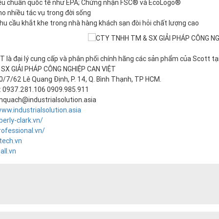
iêu chuẩn quốc tế như EPA; Chứng nhận FSC® và EcoLogo®
ho nhiều tác vụ trong đời sống
u cầu khắt khe trong nhà hàng khách sạn đòi hỏi chất lượng cao
T là đại lý cung cấp và phân phối chính hãng các sản phẩm của Scott t
SX GIẢI PHÁP CÔNG NGHIỆP CAN VIỆT
00/7/62 Lê Quang Định, P. 14, Q. Bình Thạnh, TP HCM.
i: 0937.281.106 0909.985.911
mquach@industrialsolution.asia
ww.industrialsolution.asia
berly-clark.vn/
rofessional.vn/
tech.vn
all.vn