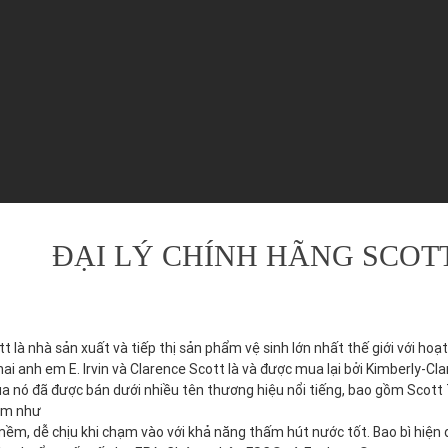
ĐẠI LÝ CHÍNH HÃNG SCOTT
tt là nhà sản xuất và tiếp thị sản phẩm vệ sinh lớn nhất thế giới với ho
 hai anh em E. Irvin và Clarence Scott là và được mua lại bởi Kimberly-C
 nó đã được bán dưới nhiều tên thương hiệu nổi tiếng, bao gồm Scott T
ểm như
mềm, dễ chịu khi chạm vào với khả năng thấm hút nước tốt. Bao bì hiện 