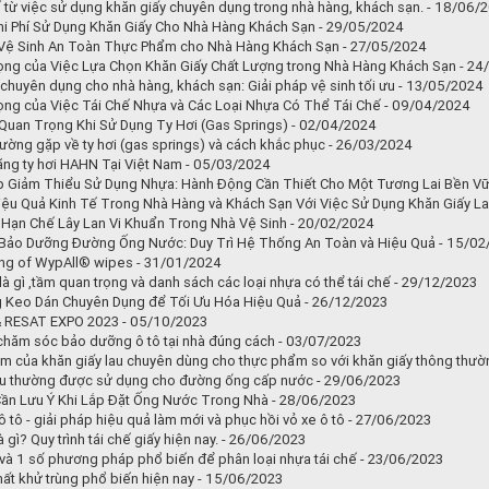
tế từ việc sử dụng khăn giấy chuyên dụng trong nhà hàng, khách sạn. - 18/06/
hi Phí Sử Dụng Khăn Giấy Cho Nhà Hàng Khách Sạn - 29/05/2024
 Vệ Sinh An Toàn Thực Phẩm cho Nhà Hàng Khách Sạn - 27/05/2024
ng của Việc Lựa Chọn Khăn Giấy Chất Lượng trong Nhà Hàng Khách Sạn - 2
 chuyên dụng cho nhà hàng, khách sạn: Giải pháp vệ sinh tối ưu - 13/05/2024
ng của Việc Tái Chế Nhựa và Các Loại Nhựa Có Thể Tái Chế - 09/04/2024
Quan Trọng Khi Sử Dụng Ty Hơi (Gas Springs) - 02/04/2024
ường gặp về ty hơi (gas springs) và cách khắc phục - 26/03/2024
hãng ty hơi HAHN Tại Việt Nam - 05/03/2024
p Giảm Thiểu Sử Dụng Nhựa: Hành Động Cần Thiết Cho Một Tương Lai Bền Vữ
iệu Quả Kinh Tế Trong Nhà Hàng và Khách Sạn Với Việc Sử Dụng Khăn Giấy L
 Hạn Chế Lây Lan Vi Khuẩn Trong Nhà Vệ Sinh - 20/02/2024
Bảo Dưỡng Đường Ống Nước: Duy Trì Hệ Thống An Toàn và Hiệu Quả - 15/02
g of WypAll® wipes - 31/01/2024
là gì ,tầm quan trọng và danh sách các loại nhựa có thể tái chế - 29/12/2023
 Keo Dán Chuyên Dụng để Tối Ưu Hóa Hiệu Quả - 26/12/2023
 RESAT EXPO 2023 - 05/10/2023
chăm sóc bảo dưỡng ô tô tại nhà đúng cách - 03/07/2023
m của khăn giấy lau chuyên dùng cho thực phẩm so với khăn giấy thông thườ
iệu thường được sử dụng cho đường ống cấp nước - 29/06/2023
ần Lưu Ý Khi Lắp Đặt Ống Nước Trong Nhà - 28/06/2023
 tô - giải pháp hiệu quả làm mới và phục hồi vỏ xe ô tô - 27/06/2023
à gì? Quy trình tái chế giấy hiện nay. - 26/06/2023
và 1 số phương pháp phổ biến để phân loại nhựa tái chế - 23/06/2023
hất khử trùng phổ biến hiện nay - 15/06/2023