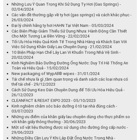
Tối Ưu Hóa Chi Phí Sử Dụng Khăn Giấy Cho Nhà Hàng Khách Sạn -
29/05/2024
Khăn Giấy và Vệ Sinh An Toàn Thực Phẩm cho Nhà Hàng Khách Sạn
- 27/05/2024
Tầm Quan Trọng của Việc Lựa Chọn Khăn Giấy Chất Lượng trong
Nhà Hàng Khách Sạn - 24/05/2024
Khăn giấy lau chuyên dụng cho nhà hàng, khách sạn: Giải pháp vệ
sinh tối ưu - 13/05/2024
Tầm Quan Trọng của Việc Tái Chế Nhựa và Các Loại Nhựa Có Thể
Tái Chế - 09/04/2024
Những Lưu Ý Quan Trọng Khi Sử Dụng Ty Hơi (Gas Springs) -
02/04/2024
Các vấn đề thường gặp về ty hơi (gas springs) và cách khắc phục -
26/03/2024
Đại lý chính hãng ty hơi HAHN Tại Việt Nam - 05/03/2024
Các Biện Pháp Giảm Thiểu Sử Dụng Nhựa: Hành Động Cần Thiết
Cho Một Tương Lai Bền Vững - 22/02/2024
Tối Ưu Hóa Hiệu Quả Kinh Tế Trong Nhà Hàng và Khách Sạn Với
Việc Sử Dụng Khăn Giấy Lau Chuyên Dụng - 21/02/2024
10 Biện Pháp Hạn Chế Lây Lan Vi Khuẩn Trong Nhà Vệ Sinh -
20/02/2024
Kinh Nghiệm Bảo Dưỡng Đường Ống Nước: Duy Trì Hệ Thống An
Toàn và Hiệu Quả - 15/02/2024
New packaging of WypAll® wipes - 31/01/2024
Tái chế nhựa là gì ,tầm quan trọng và danh sách các loại nhựa có
thể tái chế - 29/12/2023
Cách Sử Dụng Keo Dán Chuyên Dụng để Tối Ưu Hóa Hiệu Quả -