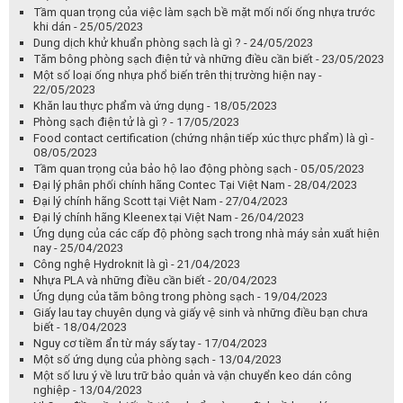
cách phòng tránh - 06/06/2023
Các yếu tố đóng vai trò trong khả năng thấm hút nhanh của giấy -
05/06/2023
PPE là gì và phân loại PPE - 01/06/2023
PPE loại III là gì ? - 31/05/2023
Tại sao Nitơ (N2) thường được sử dụng làm khí nén ? - 30/05/2023
Các loại khí nén thông dụng được dùng trong ty gas - 29/05/2023
1 số tiêu chí khi lựa chọn loại ống nhựa phù hợp cho công việc -
26/05/2023
Tầm quan trọng của việc làm sạch bề mặt mối nối ống nhựa trước
khi dán - 25/05/2023
Dung dịch khử khuẩn phòng sạch là gì ? - 24/05/2023
Tăm bông phòng sạch điện tử và những điều cần biết - 23/05/2023
Một số loại ống nhựa phổ biến trên thị trường hiện nay -
22/05/2023
Khăn lau thực phẩm và ứng dụng - 18/05/2023
Phòng sạch điện tử là gì ? - 17/05/2023
Food contact certification (chứng nhận tiếp xúc thực phẩm) là gì -
08/05/2023
Tầm quan trọng của bảo hộ lao động phòng sạch - 05/05/2023
Đại lý phân phối chính hãng Contec Tại Việt Nam - 28/04/2023
Đại lý chính hãng Scott tại Việt Nam - 27/04/2023
Đại lý chính hãng Kleenex tại Việt Nam - 26/04/2023
Ứng dụng của các cấp độ phòng sạch trong nhà máy sản xuất hiện
nay - 25/04/2023