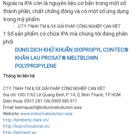
sự cố cho các bồn chứa nhiên liệu đóng băng các
đường ống dẫn.
Chất kết dính và hòa tan:
IPA được sử dụng trong các công thức chất kết dính
và hòa tan để tạo ra các chất liệu và sản phẩm khác
nhau...
Ngoài ra IPA còn là nguyên liệu cơ bản trong một số
thành phần, chất chống đông và có một số ứng dụng
trong mỹ phẩm
1 Số sản phẩm có chứa IPA mà chúng tôi đang phân
phối
DUNG DỊCH KHỬ KHUẨN ISOPROPYL CONTEC®
KHĂN LAU PROSAT® MELTBLOWN
POLYPROPYLENE
Thông tin liên hệ