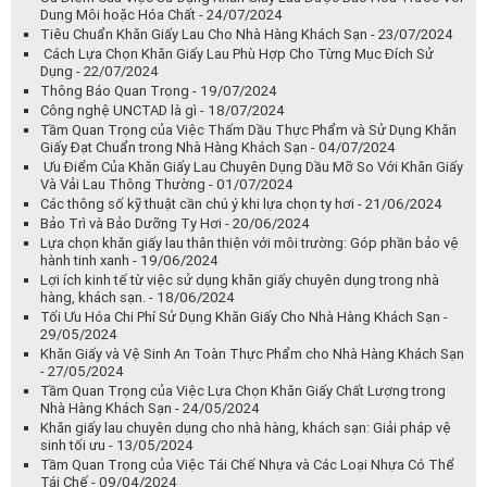
Bằng Chiếu Xạ Gamma - 12/08/2024
Hợp Chất Clo Hóa Trong Tẩy Trắng Giấy và Lợi Ích Của Tiêu Chuẩn
PCF - 09/08/2024
Tiêu chuẩn SGS là gì? Lợi ích của chứng nhận kiểm định quốc tế
SGS - 08/08/2024
Nước khử ion là gì , công dụng và ứng dụng - 01/08/2024
Tĩnh điện là gì, tầm quan trọng của việc chống tĩnh điện trong
phòng sạch và các biện pháp phòng tránh tĩnh điện - 29/07/2024
Tiêu chuẩn VOC là gì, phân loại, vai trò và ý nghĩa - 26/07/2024
Ưu Điểm Của Việc Sử Dụng Khăn Giấy Lau Được Bão Hòa Trước Với
Dung Môi hoặc Hóa Chất - 24/07/2024
Tiêu Chuẩn Khăn Giấy Lau Cho Nhà Hàng Khách Sạn - 23/07/2024
Cách Lựa Chọn Khăn Giấy Lau Phù Hợp Cho Từng Mục Đích Sử
Dụng - 22/07/2024
Thông Báo Quan Trọng - 19/07/2024
Công nghệ UNCTAD là gì - 18/07/2024
Tầm Quan Trọng của Việc Thấm Dầu Thực Phẩm và Sử Dụng Khăn
Giấy Đạt Chuẩn trong Nhà Hàng Khách Sạn - 04/07/2024
Ưu Điểm Của Khăn Giấy Lau Chuyên Dụng Dầu Mỡ So Với Khăn Giấy
Và Vải Lau Thông Thường - 01/07/2024
Các thông số kỹ thuật cần chú ý khi lựa chọn ty hơi - 21/06/2024
Bảo Trì và Bảo Dưỡng Ty Hơi - 20/06/2024
Lựa chọn khăn giấy lau thân thiện với môi trường: Góp phần bảo vệ
hành tinh xanh - 19/06/2024
Lợi ích kinh tế từ việc sử dụng khăn giấy chuyên dụng trong nhà
hàng, khách sạn. - 18/06/2024