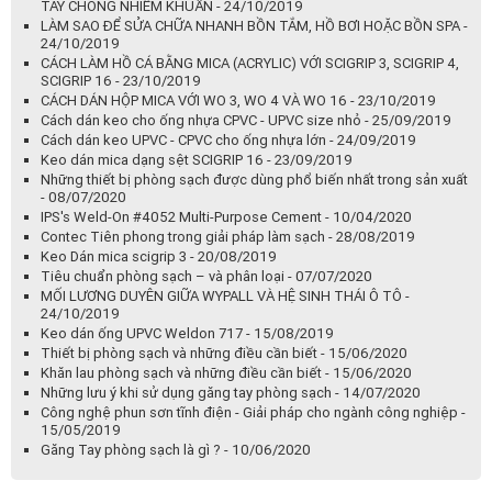
Lịch Nghỉ Tết - 20/01/2022
Đại lý chính hãng Wypall tại Việt Nam - 04/01/2022
Đại lý chính hãng Stabilus Tại Việt Nam - 16/07/2021
Giấy lau phòng sạch KimTech - 01/04/2021
ALCLEAR THƯƠNG HIỆU ĐẲNG CẤP ĐẾN TỪ ĐỨC DÀNH CHO XE
CỦA BẠN - 24/10/2019
Găng tay chống hóa chất Kimberly Clark Professional -
KleenGuard™ G29 Chemical - 24/10/2019
VÌ SAO KHÔNG DÙNG GĂNG TAY THƯỜNG MÀ PHẢI DÙNG GĂNG
TAY CHỐNG NHIỄM KHUẨN - 24/10/2019
LÀM SAO ĐỂ SỬA CHỮA NHANH BỒN TẮM, HỒ BƠI HOẶC BỒN SPA -
24/10/2019
CÁCH LÀM HỒ CÁ BẰNG MICA (ACRYLIC) VỚI SCIGRIP 3, SCIGRIP 4,
SCIGRIP 16 - 23/10/2019
CÁCH DÁN HỘP MICA VỚI WO 3, WO 4 VÀ WO 16 - 23/10/2019
Cách dán keo cho ống nhựa CPVC - UPVC size nhỏ - 25/09/2019
Cách dán keo UPVC - CPVC cho ống nhựa lớn - 24/09/2019
Keo dán mica dạng sệt SCIGRIP 16 - 23/09/2019
Những thiết bị phòng sạch được dùng phổ biến nhất trong sản xuất
- 08/07/2020
IPS's Weld-On #4052 Multi-Purpose Cement - 10/04/2020
Contec Tiên phong trong giải pháp làm sạch - 28/08/2019
Keo Dán mica scigrip 3 - 20/08/2019
Tiêu chuẩn phòng sạch – và phân loại - 07/07/2020
MỐI LƯƠNG DUYÊN GIỮA WYPALL VÀ HỆ SINH THÁI Ô TÔ -
24/10/2019