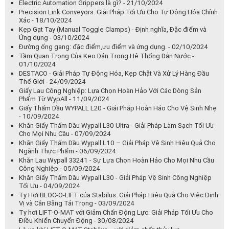
6 Chiến Lược Nâng Cao Vệ Sinh Nơi Làm Việc - 18/04/2025
HƯỚNG DẪN VỆ SINH & KHỬ TRÙNG BỀ MẶT THEO CDC -
02/04/2025
Giải Pháp Toàn Diện Cho Vật Tư Phòng Sạch Dược Phẩm -
03/03/2025
CONTEC.INC – GIẢI PHÁP VỆ SINH CHUYÊN NGHIỆP, HIỆU QUẢ
VƯỢT TRỘI - 28/02/2025
Hướng Dẫn Bảo Trì, Bảo Dưỡng Hệ Thống Sprinkler Hiệu Quả -
24/10/2024
Electric Automation Grippers là gì? - 21/10/2024
Precision Link Conveyors: Giải Pháp Tối Ưu Cho Tự Động Hóa Chính
Xác - 18/10/2024
Kẹp Gạt Tay (Manual Toggle Clamps) - Định nghĩa, Đặc điểm và
Ứng dụng - 03/10/2024
Đường ống gang: đặc điểm,ưu điểm và ứng dụng. - 02/10/2024
Tầm Quan Trọng Của Keo Dán Trong Hệ Thống Dẫn Nước -
01/10/2024
DESTACO - Giải Pháp Tự Động Hóa, Kẹp Chặt Và Xử Lý Hàng Đầu
Thế Giới - 24/09/2024
Giấy Lau Công Nghiệp: Lựa Chọn Hoàn Hảo Với Các Dòng Sản
Phẩm Từ WypAll - 11/09/2024
Giấy Thấm Dầu WYPALL L20 - Giải Pháp Hoàn Hảo Cho Vệ Sinh Nhẹ
- 10/09/2024
Khăn Giấy Thấm Dầu Wypall L30 Ultra - Giải Pháp Làm Sạch Tối Ưu
Cho Mọi Nhu Cầu - 07/09/2024
Khăn Giấy Thấm Dầu Wypall L10 – Giải Pháp Vệ Sinh Hiệu Quả Cho