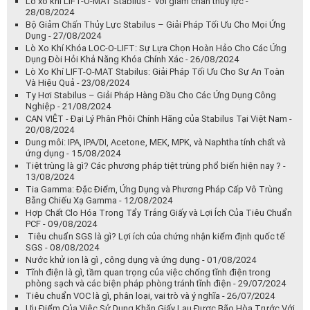
Ngành Thực Phẩm - 06/09/2024
Khăn Lau Wypall 33241 - Sự Lựa Chọn Hoàn Hảo Cho Mọi Nhu Cầu
Công Nghiệp - 05/09/2024
Khăn Giấy Thấm Dầu Wypall L30 - Giải Pháp Vệ Sinh Công Nghiệp
Tối Ưu - 04/09/2024
Ty Hơi BLOC-O-LIFT của Stabilus: Giải Pháp Hiệu Quả Cho Việc Định
Vị và Cân Bằng Tải Trọng - 03/09/2024
Ty hơi LIFT-O-MAT với Giảm Chấn Động Lực: Giải Pháp Tối Ưu Cho
Điều Khiển Chuyển Động - 30/08/2024
Lò xo khí LIFT-O-MAT Stabilus - với giảm chấn thủy lực -
28/08/2024
Bộ Giảm Chấn Thủy Lực Stabilus – Giải Pháp Tối Ưu Cho Mọi Ứng
Dụng - 27/08/2024
Lò Xo Khí Khóa LOC-O-LIFT: Sự Lựa Chọn Hoàn Hảo Cho Các Ứng
Dụng Đòi Hỏi Khả Năng Khóa Chính Xác - 26/08/2024
Lò Xo Khí LIFT-O-MAT Stabilus: Giải Pháp Tối Ưu Cho Sự An Toàn
Và Hiệu Quả - 23/08/2024
Ty Hơi Stabilus – Giải Pháp Hàng Đầu Cho Các Ứng Dụng Công
Nghiệp - 21/08/2024
CAN VIỆT - Đại Lý Phân Phôi Chính Hãng của Stabilus Tại Việt Nam -
20/08/2024
Dung môi: IPA, IPA/DI, Acetone, MEK, MPK, và Naphtha tính chất và
ứng dụng - 15/08/2024
Tiệt trùng là gì? Các phương pháp tiệt trùng phổ biến hiện nay ? -
13/08/2024
Tia Gamma: Đặc Điểm, Ứng Dụng và Phương Pháp Cấp Vô Trùng