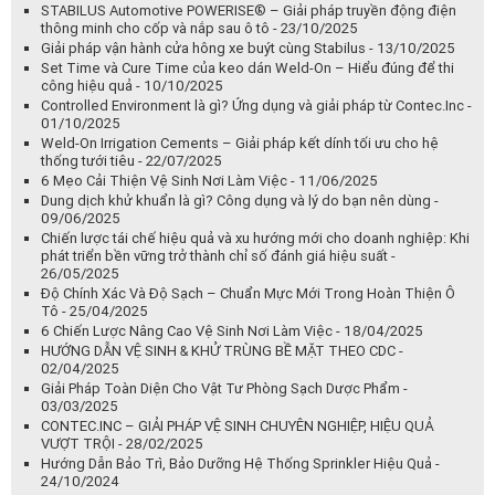
Hệ thống cán lau QuickConnect – Giải pháp làm sạch tối ưu cho
môi trường cleanroom - 23/01/2026
Chứng chỉ HALAL và KOSHER trong ngành bao bì thực phẩm -
21/01/2026
So sánh màng bọc thực phẩm và màng nhôm – Dùng lúc nào thì tốt
hơn? - 24/12/2025
Cách sử dụng màng bọc thực phẩm đúng cách - 18/12/2025
HITASE - Chuẩn Mực An Toàn Thực Phẩm Toàn Cầu, Bảo Vệ Trọn
Vẹn Bữa Ăn Của Bạn! - 09/12/2025
STABILUS Automotive POWERISE® – Giải pháp truyền động điện
thông minh cho cốp và nắp sau ô tô - 23/10/2025
Giải pháp vận hành cửa hông xe buýt cùng Stabilus - 13/10/2025
Set Time và Cure Time của keo dán Weld-On – Hiểu đúng để thi
công hiệu quả - 10/10/2025
Controlled Environment là gì? Ứng dụng và giải pháp từ Contec.Inc -
01/10/2025
Weld-On Irrigation Cements – Giải pháp kết dính tối ưu cho hệ
thống tưới tiêu - 22/07/2025
6 Mẹo Cải Thiện Vệ Sinh Nơi Làm Việc - 11/06/2025
Dung dịch khử khuẩn là gì? Công dụng và lý do bạn nên dùng -
09/06/2025
Chiến lược tái chế hiệu quả và xu hướng mới cho doanh nghiệp: Khi
phát triển bền vững trở thành chỉ số đánh giá hiệu suất -
26/05/2025
Độ Chính Xác Và Độ Sạch – Chuẩn Mực Mới Trong Hoàn Thiện Ô
Tô - 25/04/2025