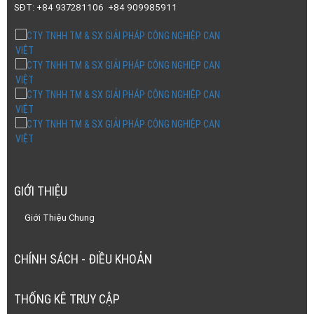
Điện thoại: 0937.281.106, 0909.985.911
Email: kiemquach@industrialsolution.asia
Website: www.industrialsolution.asia; www.canviet.com.vn;
www.kcpro.com.vn
SĐT: +84 937281106 +84 909985911
GIỚI THIỆU