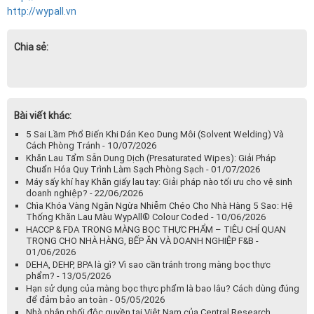
CTY TNHH TM & SX GIẢI PHÁP CÔNG NGHIỆP CAN VIỆT
Địa chỉ: 100/7/62 Lê Quang Định, P. 14, Q. Bình Thạnh, TP HCM.
Điện thoại: 0937.281.106 0909.985.911
Email: kiemquach@industrialsolution.asia
Website:
www.industrialsolution.asia
http://kimberly-clark.vn/
http://kcprofessional.vn/
http://kimtech.vn
http://wypall.vn
Chia sẻ:
Bài viết khác:
5 Sai Lầm Phổ Biến Khi Dán Keo Dung Môi (Solvent Welding) Và
Cách Phòng Tránh - 10/07/2026
Khăn Lau Tẩm Sẵn Dung Dịch (Presaturated Wipes): Giải Pháp
Chuẩn Hóa Quy Trình Làm Sạch Phòng Sạch - 01/07/2026
Máy sấy khí hay Khăn giấy lau tay: Giải pháp nào tối ưu cho vệ sinh
doanh nghiệp? - 22/06/2026