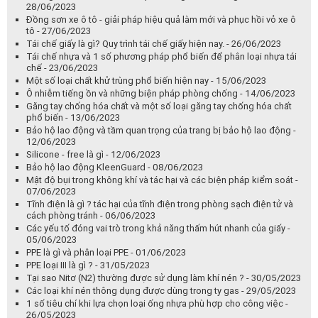
26/12/2023
CLEANFACT & RESAT EXPO 2023 - 05/10/2023
Kinh nghiệm chăm sóc bảo dưỡng ô tô tại nhà đúng cách -
03/07/2023
Những ưu điểm của khăn giấy lau chuyên dùng cho thực phẩm so
với khăn giấy thông thường - 30/06/2023
Một số vật liệu thường được sử dụng cho đường ống cấp nước -
29/06/2023
Những Điều Cần Lưu Ý Khi Lắp Đặt Ống Nước Trong Nhà -
28/06/2023
Đồng sơn xe ô tô - giải pháp hiệu quả làm mới và phục hồi vỏ xe ô
tô - 27/06/2023
Tái chế giấy là gì? Quy trình tái chế giấy hiện nay. - 26/06/2023
Tái chế nhựa và 1 số phương pháp phổ biến để phân loại nhựa tái
chế - 23/06/2023
Một số loại chất khử trùng phổ biến hiện nay - 15/06/2023
Ô nhiễm tiếng ồn và những biện pháp phòng chống - 14/06/2023
Găng tay chống hóa chất và một số loại găng tay chống hóa chất
phổ biến - 13/06/2023
Bảo hộ lao động và tầm quan trọng của trang bị bảo hộ lao động -
12/06/2023
Silicone - free là gì - 12/06/2023
Bảo hộ lao động KleenGuard - 08/06/2023
Mật độ bụi trong không khí và tác hại và các biện pháp kiểm soát -
07/06/2023
Tĩnh điện là gì ? tác hại của tĩnh điện trong phòng sạch điện tử và