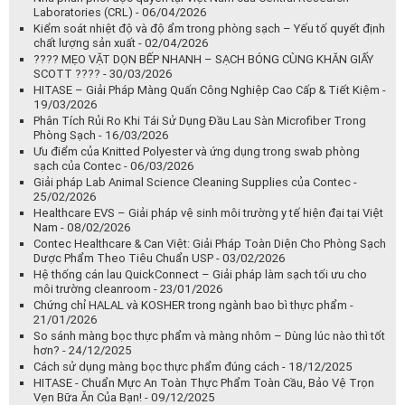
Chìa Khóa Vàng Ngăn Ngừa Nhiễm Chéo Cho Nhà Hàng 5 Sao: Hệ
Thống Khăn Lau Màu WypAll® Colour Coded - 10/06/2026
HACCP & FDA TRONG MÀNG BỌC THỰC PHẨM – TIÊU CHÍ QUAN
TRỌNG CHO NHÀ HÀNG, BẾP ĂN VÀ DOANH NGHIỆP F&B -
01/06/2026
DEHA, DEHP, BPA là gì? Vì sao cần tránh trong màng bọc thực
phẩm? - 13/05/2026
Hạn sử dụng của màng bọc thực phẩm là bao lâu? Cách dùng đúng
để đảm bảo an toàn - 05/05/2026
Nhà phân phối độc quyền tại Việt Nam của Central Research
Laboratories (CRL) - 06/04/2026
Kiểm soát nhiệt độ và độ ẩm trong phòng sạch – Yếu tố quyết định
chất lượng sản xuất - 02/04/2026
???? MẸO VẶT DỌN BẾP NHANH – SẠCH BÓNG CÙNG KHĂN GIẤY
SCOTT ???? - 30/03/2026
HITASE – Giải Pháp Màng Quấn Công Nghiệp Cao Cấp & Tiết Kiệm -
19/03/2026
Phân Tích Rủi Ro Khi Tái Sử Dụng Đầu Lau Sàn Microfiber Trong
Phòng Sạch - 16/03/2026
Ưu điểm của Knitted Polyester và ứng dụng trong swab phòng
sạch của Contec - 06/03/2026
Giải pháp Lab Animal Science Cleaning Supplies của Contec -
25/02/2026
Healthcare EVS – Giải pháp vệ sinh môi trường y tế hiện đại tại Việt
Nam - 08/02/2026
Contec Healthcare & Can Việt: Giải Pháp Toàn Diện Cho Phòng Sạch
Dược Phẩm Theo Tiêu Chuẩn USP - 03/02/2026