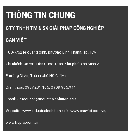
Keo dán ống UPVC Weldon 717 - 15/08/2019
Thiết bị phòng sạch và những điều cần biết - 15/06/2020
Khăn lau phòng sạch và những điều cần biết - 15/06/2020
Những lưu ý khi sử dụng găng tay phòng sạch - 14/07/2020
Công nghệ phun sơn tĩnh điện - Giải pháp cho ngành công nghiệp -
15/05/2019
Găng Tay phòng sạch là gì ? - 10/06/2020
THÔNG TIN CHUNG
CTY TNHH TM & SX GIẢI PHÁP CÔNG NGHIỆP
CAN VIỆT
100/7/62 lê quang định, phường Bình Thạnh, Tp.HCM
Chi nhánh: 36/6B Trần Quốc Toản, Khu phố Bình Minh 2
Phường Dĩ An, Thành phố Hồ Chí Minh