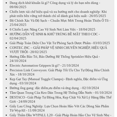
Dung dịch khử khuẩn là gì? Công dụng và lý do bạn nên dùng -
09/06/2025
Chiến lược tái chế hiệu quả và xu hướng mới cho doanh nghiệp: Khi
phát triển bền vững trở thành chỉ số đánh giá hiệu suất - 26/05/2025
Độ Chính Xác Và Độ Sạch – Chuẩn Mực Mới Trong Hoàn Thiện Ô Tô -
25/04/2025
6 Chiến Lược Nâng Cao Vệ Sinh Nơi Làm Việc - 18/04/2025
HƯỚNG DẪN VỆ SINH & KHỬ TRÙNG BỀ MẶT THEO CDC -
02/04/2025
Giải Pháp Toàn Diện Cho Vật Tư Phòng Sạch Dược Phẩm - 03/03/2025
CONTEC.INC – GIẢI PHÁP VỆ SINH CHUYÊN NGHIỆP, HIỆU QUẢ
VƯỢT TRỘI - 28/02/2025
Hướng Dẫn Bảo Trì, Bảo Dưỡng Hệ Thống Sprinkler Hiệu Quả -
24/10/2024
Electric Automation Grippers là gì? - 21/10/2024
Precision Link Conveyors: Giải Pháp Tối Ưu Cho Tự Động Hóa Chính
Xác - 18/10/2024
Kẹp Gạt Tay (Manual Toggle Clamps) - Định nghĩa, Đặc điểm và Ứng
dụng - 03/10/2024
Đường ống gang: đặc điểm,ưu điểm và ứng dụng. - 02/10/2024
Tầm Quan Trọng Của Keo Dán Trong Hệ Thống Dẫn Nước - 01/10/2024
DESTACO - Giải Pháp Tự Động Hóa, Kẹp Chặt Và Xử Lý Hàng Đầu Thế
Giới - 24/09/2024
Giấy Lau Công Nghiệp: Lựa Chọn Hoàn Hảo Với Các Dòng Sản Phẩm
Từ WypAll - 11/09/2024
Giấy Thấm Dầu WYPALL L20 - Giải Pháp Hoàn Hảo Cho Vệ Sinh Nhẹ -