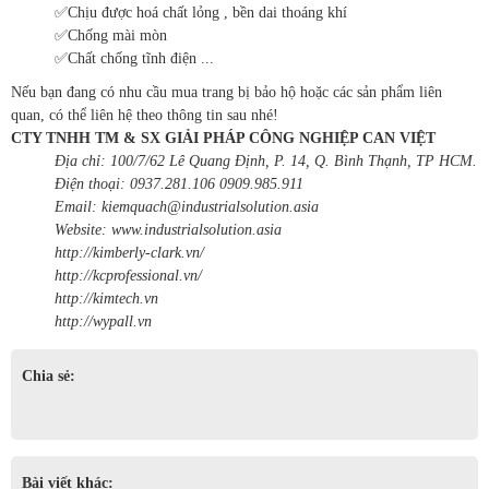
✅Chịu được hoá chất lỏng , bền dai thoáng khí
✅Chống mài mòn
✅Chất chống tĩnh điện ...
Nếu bạn đang có nhu cầu mua trang bị bảo hộ hoặc các sản phẩm liên
quan, có thể liên hệ theo thông tin sau nhé!
CTY TNHH TM & SX GIẢI PHÁP CÔNG NGHIỆP CAN VIỆT
Địa chỉ: 100/7/62 Lê Quang Định, P. 14, Q. Bình Thạnh, TP HCM.
Điện thoại: 0937.281.106 0909.985.911
Email: kiemquach@industrialsolution.asia
Website: www.industrialsolution.asia
http://kimberly-clark.vn/
http://kcprofessional.vn/
http://kimtech.vn
http://wypall.vn
Chia sẻ:
Bài viết khác: