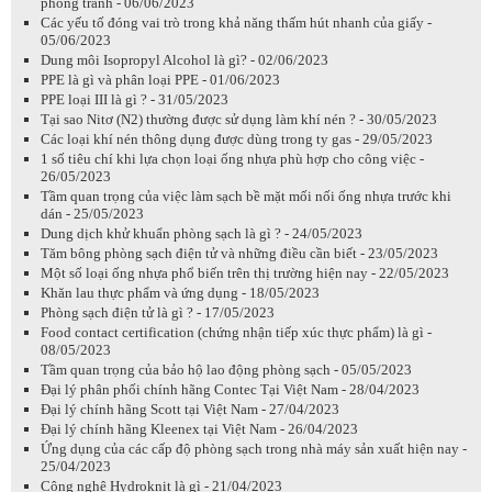
phòng tránh - 06/06/2023
Các yếu tố đóng vai trò trong khả năng thấm hút nhanh của giấy -
05/06/2023
Dung môi Isopropyl Alcohol là gì? - 02/06/2023
PPE là gì và phân loại PPE - 01/06/2023
PPE loại III là gì ? - 31/05/2023
Tại sao Nitơ (N2) thường được sử dụng làm khí nén ? - 30/05/2023
Các loại khí nén thông dụng được dùng trong ty gas - 29/05/2023
1 số tiêu chí khi lựa chọn loại ống nhựa phù hợp cho công việc -
26/05/2023
Tầm quan trọng của việc làm sạch bề mặt mối nối ống nhựa trước khi
dán - 25/05/2023
Dung dịch khử khuẩn phòng sạch là gì ? - 24/05/2023
Tăm bông phòng sạch điện tử và những điều cần biết - 23/05/2023
Một số loại ống nhựa phổ biến trên thị trường hiện nay - 22/05/2023
Khăn lau thực phẩm và ứng dụng - 18/05/2023
Phòng sạch điện tử là gì ? - 17/05/2023
Food contact certification (chứng nhận tiếp xúc thực phẩm) là gì -
08/05/2023
Tầm quan trọng của bảo hộ lao động phòng sạch - 05/05/2023
Đại lý phân phối chính hãng Contec Tại Việt Nam - 28/04/2023
Đại lý chính hãng Scott tại Việt Nam - 27/04/2023
Đại lý chính hãng Kleenex tại Việt Nam - 26/04/2023
Ứng dụng của các cấp độ phòng sạch trong nhà máy sản xuất hiện nay -
25/04/2023
Công nghệ Hydroknit là gì - 21/04/2023