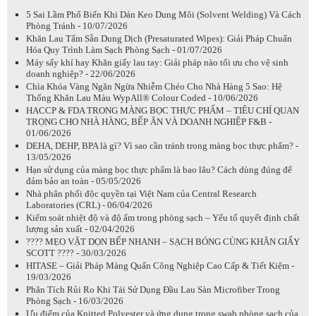
5 Sai Lầm Phổ Biến Khi Dán Keo Dung Môi (Solvent Welding) Và Cách
Phòng Tránh - 10/07/2026
Khăn Lau Tẩm Sẵn Dung Dịch (Presaturated Wipes): Giải Pháp Chuẩn
Hóa Quy Trình Làm Sạch Phòng Sạch - 01/07/2026
Máy sấy khí hay Khăn giấy lau tay: Giải pháp nào tối ưu cho vệ sinh
doanh nghiệp? - 22/06/2026
Chìa Khóa Vàng Ngăn Ngừa Nhiễm Chéo Cho Nhà Hàng 5 Sao: Hệ
Thống Khăn Lau Màu WypAll® Colour Coded - 10/06/2026
HACCP & FDA TRONG MÀNG BỌC THỰC PHẨM – TIÊU CHÍ QUAN
TRỌNG CHO NHÀ HÀNG, BẾP ĂN VÀ DOANH NGHIỆP F&B -
01/06/2026
DEHA, DEHP, BPA là gì? Vì sao cần tránh trong màng bọc thực phẩm? -
13/05/2026
Hạn sử dụng của màng bọc thực phẩm là bao lâu? Cách dùng đúng để
đảm bảo an toàn - 05/05/2026
Nhà phân phối độc quyền tại Việt Nam của Central Research
Laboratories (CRL) - 06/04/2026
Kiểm soát nhiệt độ và độ ẩm trong phòng sạch – Yếu tố quyết định chất
lượng sản xuất - 02/04/2026
???? MẸO VẶT DỌN BẾP NHANH – SẠCH BÓNG CÙNG KHĂN GIẤY
SCOTT ???? - 30/03/2026
HITASE – Giải Pháp Màng Quấn Công Nghiệp Cao Cấp & Tiết Kiệm -
19/03/2026
Phân Tích Rủi Ro Khi Tái Sử Dụng Đầu Lau Sàn Microfiber Trong
Phòng Sạch - 16/03/2026
Ưu điểm của Knitted Polyester và ứng dụng trong swab phòng sạch của