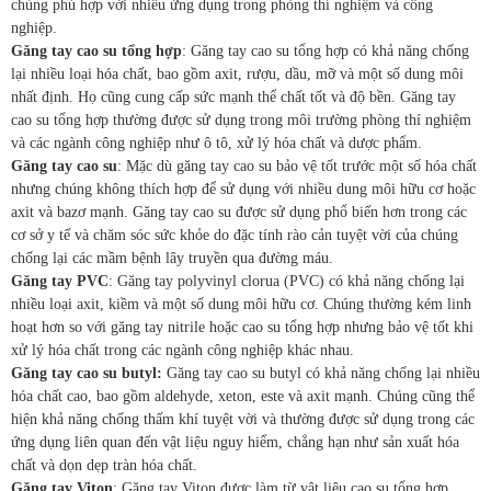
chúng phù hợp với nhiều ứng dụng trong phòng thí nghiệm và công
nghiệp.
Găng tay cao su tổng hợp
: Găng tay cao su tổng hợp có khả năng chống
lại nhiều loại hóa chất, bao gồm axit, rượu, dầu, mỡ và một số dung môi
nhất định. Họ cũng cung cấp sức mạnh thể chất tốt và độ bền. Găng tay
cao su tổng hợp thường được sử dụng trong môi trường phòng thí nghiệm
và các ngành công nghiệp như ô tô, xử lý hóa chất và dược phẩm.
Găng tay cao su
: Mặc dù găng tay cao su bảo vệ tốt trước một số hóa chất
nhưng chúng không thích hợp để sử dụng với nhiều dung môi hữu cơ hoặc
axit và bazơ mạnh. Găng tay cao su được sử dụng phổ biến hơn trong các
cơ sở y tế và chăm sóc sức khỏe do đặc tính rào cản tuyệt vời của chúng
chống lại các mầm bệnh lây truyền qua đường máu.
Găng tay PVC
: Găng tay polyvinyl clorua (PVC) có khả năng chống lại
nhiều loại axit, kiềm và một số dung môi hữu cơ. Chúng thường kém linh
hoạt hơn so với găng tay nitrile hoặc cao su tổng hợp nhưng bảo vệ tốt khi
xử lý hóa chất trong các ngành công nghiệp khác nhau.
Găng tay cao su butyl:
Găng tay cao su butyl có khả năng chống lại nhiều
hóa chất cao, bao gồm aldehyde, xeton, este và axit mạnh. Chúng cũng thể
hiện khả năng chống thấm khí tuyệt vời và thường được sử dụng trong các
ứng dụng liên quan đến vật liệu nguy hiểm, chẳng hạn như sản xuất hóa
chất và dọn dẹp tràn hóa chất.
Găng tay Viton
: Găng tay Viton được làm từ vật liệu cao su tổng hợp