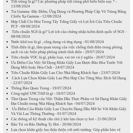
Tiệt trùng là gì? Các phương pháp tiệt trùng phổ biến hiện nay ? -
13/08/2024
Tia Gamma: Đặc Điểm, Ứng Dụng và Phương Pháp Cấp Vô Trùng Bằng
Chiếu Xạ Gamma - 12/08/2024
Hợp Chất Clo Hóa Trong Tẩy Trắng Giấy và Lợi Ích Của Tiêu Chuẩn
PCF - 09/08/2024
Tiêu chuẩn SGS là gì? Lợi ích của chứng nhận kiểm định quốc tế SGS -
08/08/2024
Nước khử ion là gì , công dụng và ứng dụng - 01/08/2024
Tĩnh điện là gì, tầm quan trọng của việc chống tĩnh điện trong phòng
sạch và các biện pháp phòng tránh tĩnh điện - 29/07/2024
Tiêu chuẩn VOC là gì, phân loại, vai trò và ý nghĩa - 26/07/2024
Ưu Điểm Của Việc Sử Dụng Khăn Giấy Lau Được Bão Hòa Trước Với
Dung Môi hoặc Hóa Chất - 24/07/2024
Tiêu Chuẩn Khăn Giấy Lau Cho Nhà Hàng Khách Sạn - 23/07/2024
Cách Lựa Chọn Khăn Giấy Lau Phù Hợp Cho Từng Mục Đích Sử Dụng
- 22/07/2024
Thông Báo Quan Trọng - 19/07/2024
Công nghệ UNCTAD là gì - 18/07/2024
Tầm Quan Trọng của Việc Thấm Dầu Thực Phẩm và Sử Dụng Khăn Giấy
Đạt Chuẩn trong Nhà Hàng Khách Sạn - 04/07/2024
Ưu Điểm Của Khăn Giấy Lau Chuyên Dụng Dầu Mỡ So Với Khăn Giấy
Và Vải Lau Thông Thường - 01/07/2024
Các thông số kỹ thuật cần chú ý khi lựa chọn ty hơi - 21/06/2024
Bảo Trì và Bảo Dưỡng Ty Hơi - 20/06/2024
Lựa chọn khăn giấy lau thân thiện với môi trường: Góp phần bảo vệ