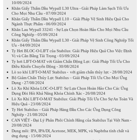
10/09/2024
Khăn Giấy Thấm Dầu Wypall L30 Ultra - Giải Pháp Làm Sạch Tối Ưu
Cho Mọi Nhu Cầu - 07/09/2024
Khăn Giấy Thấm Dầu Wypall L10 – Giải Pháp Vệ Sinh Hiệu Quả Cho
Ngành Thực Phẩm - 06/09/2024
Khăn Lau Wypall 33241 - Sự Lựa Chọn Hoàn Hảo Cho Mọi Nhu Cầu
Công Nghiệp - 05/09/2024
Khăn Giấy Thấm Dầu Wypall L30 - Giải Pháp Vệ Sinh Công Nghiệp Tối
Ưu - 04/09/2024
Ty Hơi BLOC-O-LIFT của Stabilus: Giải Pháp Hiệu Quả Cho Việc Định
Vị và Cân Bằng Tải Trọng - 03/09/2024
Ty hơi LIFT-O-MAT với Giảm Chấn Động Lực: Giải Pháp Tối Ưu Cho
Điều Khiển Chuyển Động - 30/08/2024
Lò xo khí LIFT-O-MAT Stabilus - với giảm chấn thủy lực - 28/08/2024
Bộ Giảm Chấn Thủy Lực Stabilus – Giải Pháp Tối Ưu Cho Mọi Ứng
Dụng - 27/08/2024
Lò Xo Khí Khóa LOC-O-LIFT: Sự Lựa Chọn Hoàn Hảo Cho Các Ứng
Dụng Đòi Hỏi Khả Năng Khóa Chính Xác - 26/08/2024
Lò Xo Khí LIFT-O-MAT Stabilus: Giải Pháp Tối Ưu Cho Sự An Toàn Và
Hiệu Quả - 23/08/2024
Ty Hơi Stabilus – Giải Pháp Hàng Đầu Cho Các Ứng Dụng Công
Nghiệp - 21/08/2024
CAN VIỆT - Đại Lý Phân Phôi Chính Hãng của Stabilus Tại Việt Nam -
20/08/2024
Dung môi: IPA, IPA/DI, Acetone, MEK, MPK, và Naphtha tính chất và
ứng dụng - 15/08/2024