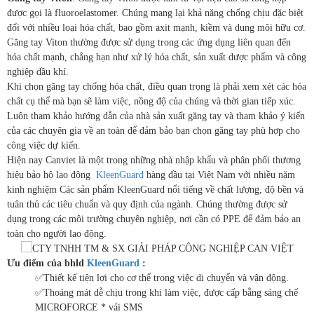
được gọi là fluoroelastomer. Chúng mang lại khả năng chống chịu đặc biệt
đối với nhiều loại hóa chất, bao gồm axit mạnh, kiềm và dung môi hữu cơ.
Găng tay Viton thường được sử dụng trong các ứng dụng liên quan đến
hóa chất mạnh, chẳng hạn như xử lý hóa chất, sản xuất dược phẩm và công
nghiệp dầu khí.
Khi chọn găng tay chống hóa chất, điều quan trọng là phải xem xét các hóa
chất cụ thể mà bạn sẽ làm việc, nồng độ của chúng và thời gian tiếp xúc.
Luôn tham khảo hướng dẫn của nhà sản xuất găng tay và tham khảo ý kiến
của các chuyên gia về an toàn để đảm bảo bạn chọn găng tay phù hợp cho
công việc dự kiến.
Hiện nay Canviet là một trong những nhà nhập khẩu và phân phối thương
hiệu bảo hộ lao động
KleenGuard
hàng đầu tại Việt Nam với nhiều năm
kinh nghiệm Các sản phẩm KleenGuard nổi tiếng về chất lượng, độ bền và
tuân thủ các tiêu chuẩn và quy định của ngành. Chúng thường được sử
dụng trong các môi trường chuyên nghiệp, nơi cần có PPE để đảm bảo an
toàn cho người lao động.
Ưu điểm của bhld
KleenGuard
:
✅Thiết kế tiện lợi cho cơ thể trong việc di chuyển và vận động.
✅Thoáng mát dễ chịu trong khi làm việc, được cấp bằng sáng chế
MICROFORCE * vải SMS