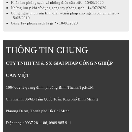
Khăn lau phòng sạch và những điều cần biết - 15/06/2020
Những lưu ý khi sử dụng găng tay phòng sạch - 14/07/2020
Công nghệ phun sơn tĩnh điện - Giải pháp cho ngành công nghiệp -
15/05/2019
Găng Tay phòng sạch là gì ? - 10/06/2020
THÔNG TIN CHUNG
CTY TNHH TM & SX GIẢI PHÁP CÔNG NGHIỆP
CAN VIỆT
100/7/62 lê quang định, phường Bình Thạnh, Tp.HCM
Chi nhánh: 36/6B Trần Quốc Toản, Khu phố Bình Minh 2
Phường Dĩ An, Thành phố Hồ Chí Minh
Điện thoại: 0937.281.106, 0909.985.911