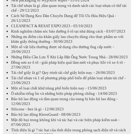
New packaging of WypAll® wipes - 31/01/2024
Tái chế nhựa là gì ,tầm quan trọng và danh sách các loại nhựa có thể tái
chế - 29/12/2023
Cách Sử Dụng Keo Dán Chuyên Dụng để Tối Ưu Hóa Hiệu Quả -
26/12/2023
CLEANFACT & RESAT EXPO 2023 - 05/10/2023
Kinh nghiệm chăm sóc bảo dưỡng ô tô tại nhà đúng cách - 03/07/2023
Những ưu điểm của khăn giấy lau chuyên dùng cho thực phẩm so với
khăn giấy thông thường - 30/06/2023
Một số vật liệu thường được sử dụng cho đường ống cấp nước -
29/06/2023
Những Điều Cần Lưu Ý Khi Lắp Đặt Ống Nước Trong Nhà - 28/06/2023
Đồng sơn xe ô tô - giải pháp hiệu quả làm mới và phục hồi vỏ xe ô tô -
27/06/2023
Tái chế giấy là gì? Quy trình tái chế giấy hiện nay. - 26/06/2023
Tái chế nhựa và 1 số phương pháp phổ biến để phân loại nhựa tái chế -
23/06/2023
Một số loại chất khử trùng phổ biến hiện nay - 15/06/2023
Ô nhiễm tiếng ồn và những biện pháp phòng chống - 14/06/2023
Bảo hộ lao động và tầm quan trọng của trang bị bảo hộ lao động -
12/06/2023
Silicone - free là gì - 12/06/2023
Bảo hộ lao động KleenGuard - 08/06/2023
Mật độ bụi trong không khí và tác hại và các biện pháp kiểm soát -
07/06/2023
Tĩnh điện là gì ? tác hại của tĩnh điện trong phòng sạch điện tử và cách