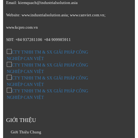
Email: kiemquach@industrialsolution.asia
Website: www.industrialsolution.asia; www.canviet.com.vn;
www.kcpro.com.vn
SĐT: +84 937281106 +84 909985911
GIỚI THIỆU
Giới Thiệu Chung