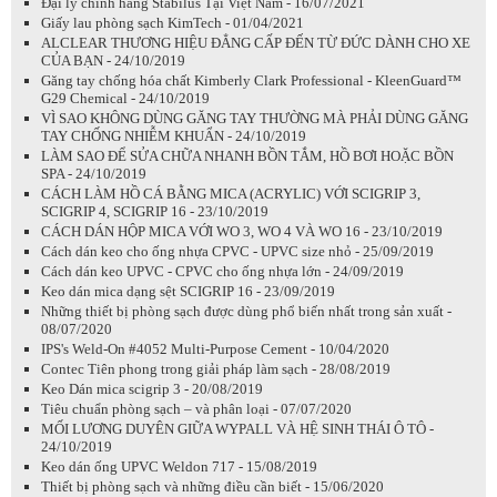
Đại lý chính hãng Stabilus Tại Việt Nam - 16/07/2021
Giấy lau phòng sạch KimTech - 01/04/2021
ALCLEAR THƯƠNG HIỆU ĐẲNG CẤP ĐẾN TỪ ĐỨC DÀNH CHO XE
CỦA BẠN - 24/10/2019
Găng tay chống hóa chất Kimberly Clark Professional - KleenGuard™
G29 Chemical - 24/10/2019
VÌ SAO KHÔNG DÙNG GĂNG TAY THƯỜNG MÀ PHẢI DÙNG GĂNG
TAY CHỐNG NHIỄM KHUẨN - 24/10/2019
LÀM SAO ĐỂ SỬA CHỮA NHANH BỒN TẮM, HỒ BƠI HOẶC BỒN
SPA - 24/10/2019
CÁCH LÀM HỒ CÁ BẰNG MICA (ACRYLIC) VỚI SCIGRIP 3,
SCIGRIP 4, SCIGRIP 16 - 23/10/2019
CÁCH DÁN HỘP MICA VỚI WO 3, WO 4 VÀ WO 16 - 23/10/2019
Cách dán keo cho ống nhựa CPVC - UPVC size nhỏ - 25/09/2019
Cách dán keo UPVC - CPVC cho ống nhựa lớn - 24/09/2019
Keo dán mica dạng sệt SCIGRIP 16 - 23/09/2019
Những thiết bị phòng sạch được dùng phổ biến nhất trong sản xuất -
08/07/2020
IPS's Weld-On #4052 Multi-Purpose Cement - 10/04/2020
Contec Tiên phong trong giải pháp làm sạch - 28/08/2019
Keo Dán mica scigrip 3 - 20/08/2019
Tiêu chuẩn phòng sạch – và phân loại - 07/07/2020
MỐI LƯƠNG DUYÊN GIỮA WYPALL VÀ HỆ SINH THÁI Ô TÔ -
24/10/2019
Keo dán ống UPVC Weldon 717 - 15/08/2019
Thiết bị phòng sạch và những điều cần biết - 15/06/2020