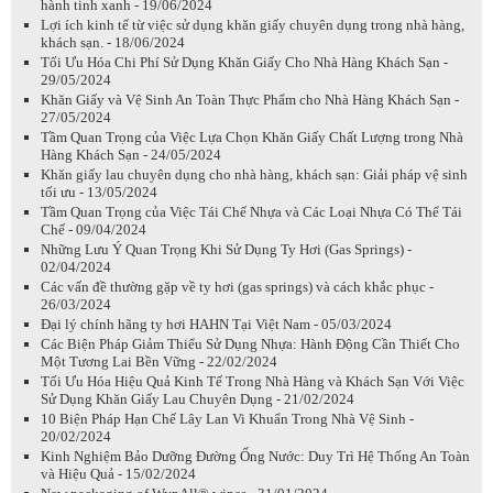
hành tinh xanh - 19/06/2024
Lợi ích kinh tế từ việc sử dụng khăn giấy chuyên dụng trong nhà hàng,
khách sạn. - 18/06/2024
Tối Ưu Hóa Chi Phí Sử Dụng Khăn Giấy Cho Nhà Hàng Khách Sạn -
29/05/2024
Khăn Giấy và Vệ Sinh An Toàn Thực Phẩm cho Nhà Hàng Khách Sạn -
27/05/2024
Tầm Quan Trọng của Việc Lựa Chọn Khăn Giấy Chất Lượng trong Nhà
Hàng Khách Sạn - 24/05/2024
Khăn giấy lau chuyên dụng cho nhà hàng, khách sạn: Giải pháp vệ sinh
tối ưu - 13/05/2024
Tầm Quan Trọng của Việc Tái Chế Nhựa và Các Loại Nhựa Có Thể Tái
Chế - 09/04/2024
Những Lưu Ý Quan Trọng Khi Sử Dụng Ty Hơi (Gas Springs) -
02/04/2024
Các vấn đề thường gặp về ty hơi (gas springs) và cách khắc phục -
26/03/2024
Đại lý chính hãng ty hơi HAHN Tại Việt Nam - 05/03/2024
Các Biện Pháp Giảm Thiểu Sử Dụng Nhựa: Hành Động Cần Thiết Cho
Một Tương Lai Bền Vững - 22/02/2024
Tối Ưu Hóa Hiệu Quả Kinh Tế Trong Nhà Hàng và Khách Sạn Với Việc
Sử Dụng Khăn Giấy Lau Chuyên Dụng - 21/02/2024
10 Biện Pháp Hạn Chế Lây Lan Vi Khuẩn Trong Nhà Vệ Sinh -
20/02/2024
Kinh Nghiệm Bảo Dưỡng Đường Ống Nước: Duy Trì Hệ Thống An Toàn
và Hiệu Quả - 15/02/2024