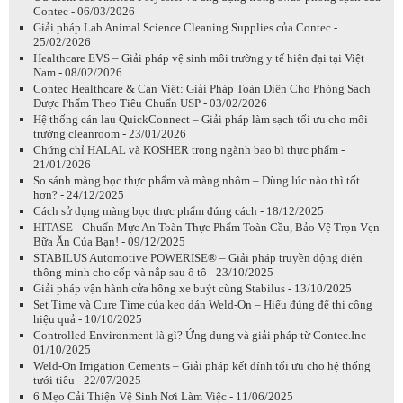
Contec - 06/03/2026
Giải pháp Lab Animal Science Cleaning Supplies của Contec -
25/02/2026
Healthcare EVS – Giải pháp vệ sinh môi trường y tế hiện đại tại Việt
Nam - 08/02/2026
Contec Healthcare & Can Việt: Giải Pháp Toàn Diện Cho Phòng Sạch
Dược Phẩm Theo Tiêu Chuẩn USP - 03/02/2026
Hệ thống cán lau QuickConnect – Giải pháp làm sạch tối ưu cho môi
trường cleanroom - 23/01/2026
Chứng chỉ HALAL và KOSHER trong ngành bao bì thực phẩm -
21/01/2026
So sánh màng bọc thực phẩm và màng nhôm – Dùng lúc nào thì tốt
hơn? - 24/12/2025
Cách sử dụng màng bọc thực phẩm đúng cách - 18/12/2025
HITASE - Chuẩn Mực An Toàn Thực Phẩm Toàn Cầu, Bảo Vệ Trọn Vẹn
Bữa Ăn Của Bạn! - 09/12/2025
STABILUS Automotive POWERISE® – Giải pháp truyền động điện
thông minh cho cốp và nắp sau ô tô - 23/10/2025
Giải pháp vận hành cửa hông xe buýt cùng Stabilus - 13/10/2025
Set Time và Cure Time của keo dán Weld-On – Hiểu đúng để thi công
hiệu quả - 10/10/2025
Controlled Environment là gì? Ứng dụng và giải pháp từ Contec.Inc -
01/10/2025
Weld-On Irrigation Cements – Giải pháp kết dính tối ưu cho hệ thống
tưới tiêu - 22/07/2025
6 Mẹo Cải Thiện Vệ Sinh Nơi Làm Việc - 11/06/2025