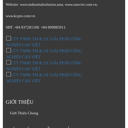
Website: www.industrialsolution.asia; www.canviet.com.vn;
www.kcpro.com.vn
SĐT: +84 937281106 +84 909985911
GIỚI THIỆU
Giới Thiệu Chung