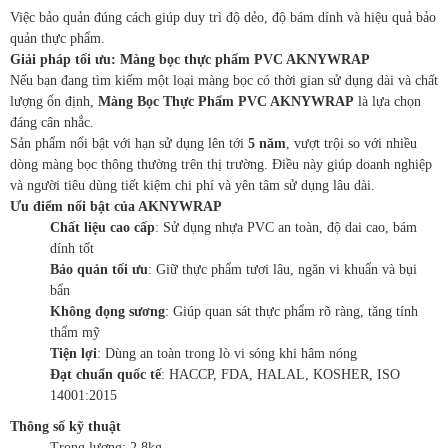
Việc bảo quản đúng cách giúp duy trì độ dẻo, độ bám dính và hiệu quả bảo
quản thực phẩm.
Giải pháp tối ưu: Màng bọc thực phẩm PVC AKNYWRAP
Nếu bạn đang tìm kiếm một loại màng bọc có thời gian sử dụng dài và chất
lượng ổn định,
Màng Bọc Thực Phẩm PVC AKNYWRAP
là lựa chọn
đáng cân nhắc.
Sản phẩm nổi bật với hạn sử dụng lên tới
5 năm
, vượt trội so với nhiều
dòng màng bọc thông thường trên thị trường. Điều này giúp doanh nghiệp
và người tiêu dùng tiết kiệm chi phí và yên tâm sử dụng lâu dài.
Ưu điểm nổi bật của AKNYWRAP
Chất liệu cao cấp
: Sử dụng nhựa PVC an toàn, độ dai cao, bám
dính tốt
Bảo quản tối ưu
: Giữ thực phẩm tươi lâu, ngăn vi khuẩn và bụi
bẩn
Không đọng sương
: Giúp quan sát thực phẩm rõ ràng, tăng tính
thẩm mỹ
Tiện lợi
: Dùng an toàn trong lò vi sóng khi hâm nóng
Đạt chuẩn quốc tế
: HACCP, FDA, HALAL, KOSHER, ISO
14001:2015
Thông số kỹ thuật
Trọng lượng: 2.8kg