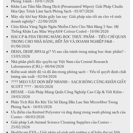
Phòng Tránh - 10/07/2026
Khăn Lau Tẩm Sẵn Dung Dịch (Presaturated Wipes): Giải Pháp Chuẩn
Hóa Quy Trình Làm Sạch Phòng Sạch - 01/07/2026
Máy sấy khí hay Khăn giấy lau tay: Giải pháp nào tối ưu cho vệ sinh
doanh nghiệp? - 22/06/2026
Chìa Khóa Vàng Ngăn Ngừa Nhiễm Chéo Cho Nhà Hàng 5 Sao: Hệ
Thống Khăn Lau Màu WypAll® Colour Coded - 10/06/2026
HACCP & FDA TRONG MÀNG BỌC THỰC PHẨM – TIÊU CHÍ QUAN
TRỌNG CHO NHÀ HÀNG, BẾP ĂN VÀ DOANH NGHIỆP F&B -
01/06/2026
DEHA, DEHP, BPA là gì? Vì sao cần tránh trong màng bọc thực phẩm? -
13/05/2026
Nhà phân phối độc quyền tại Việt Nam của Central Research
Laboratories (CRL) - 06/04/2026
Kiểm soát nhiệt độ và độ ẩm trong phòng sạch – Yếu tố quyết định chất
lượng sản xuất - 02/04/2026
???? MẸO VẶT DỌN BẾP NHANH – SẠCH BÓNG CÙNG KHĂN GIẤY
SCOTT ???? - 30/03/2026
HITASE – Giải Pháp Màng Quấn Công Nghiệp Cao Cấp & Tiết Kiệm -
19/03/2026
Phân Tích Rủi Ro Khi Tái Sử Dụng Đầu Lau Sàn Microfiber Trong
Phòng Sạch - 16/03/2026
Ưu điểm của Knitted Polyester và ứng dụng trong swab phòng sạch của
Contec - 06/03/2026
Giải pháp Lab Animal Science Cleaning Supplies của Contec -
25/02/2026
Healthcare EVS – Giải pháp vệ sinh môi trường y tế hiện đại tại Việt