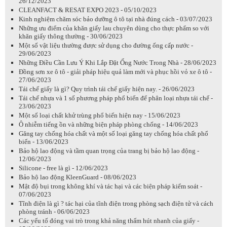
26/12/2023
CLEANFACT & RESAT EXPO 2023 - 05/10/2023
Kinh nghiệm chăm sóc bảo dưỡng ô tô tại nhà đúng cách - 03/07/2023
Những ưu điểm của khăn giấy lau chuyên dùng cho thực phẩm so với
khăn giấy thông thường - 30/06/2023
Một số vật liệu thường được sử dụng cho đường ống cấp nước -
29/06/2023
Những Điều Cần Lưu Ý Khi Lắp Đặt Ống Nước Trong Nhà - 28/06/2023
Đồng sơn xe ô tô - giải pháp hiệu quả làm mới và phục hồi vỏ xe ô tô -
27/06/2023
Tái chế giấy là gì? Quy trình tái chế giấy hiện nay. - 26/06/2023
Tái chế nhựa và 1 số phương pháp phổ biến để phân loại nhựa tái chế -
23/06/2023
Một số loại chất khử trùng phổ biến hiện nay - 15/06/2023
Ô nhiễm tiếng ồn và những biện pháp phòng chống - 14/06/2023
Găng tay chống hóa chất và một số loại găng tay chống hóa chất phổ
biến - 13/06/2023
Bảo hộ lao động và tầm quan trọng của trang bị bảo hộ lao động -
12/06/2023
Silicone - free là gì - 12/06/2023
Bảo hộ lao động KleenGuard - 08/06/2023
Mật độ bụi trong không khí và tác hại và các biện pháp kiểm soát -
07/06/2023
Tĩnh điện là gì ? tác hại của tĩnh điện trong phòng sạch điện tử và cách
phòng tránh - 06/06/2023
Các yếu tố đóng vai trò trong khả năng thấm hút nhanh của giấy -