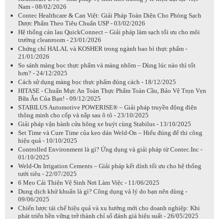
Nam - 08/02/2026
Contec Healthcare & Can Việt: Giải Pháp Toàn Diện Cho Phòng Sạch
Dược Phẩm Theo Tiêu Chuẩn USP - 03/02/2026
Hệ thống cán lau QuickConnect – Giải pháp làm sạch tối ưu cho môi
trường cleanroom - 23/01/2026
Chứng chỉ HALAL và KOSHER trong ngành bao bì thực phẩm -
21/01/2026
So sánh màng bọc thực phẩm và màng nhôm – Dùng lúc nào thì tốt
hơn? - 24/12/2025
Cách sử dụng màng bọc thực phẩm đúng cách - 18/12/2025
HITASE - Chuẩn Mực An Toàn Thực Phẩm Toàn Cầu, Bảo Vệ Trọn Vẹn
Bữa Ăn Của Bạn! - 09/12/2025
STABILUS Automotive POWERISE® – Giải pháp truyền động điện
thông minh cho cốp và nắp sau ô tô - 23/10/2025
Giải pháp vận hành cửa hông xe buýt cùng Stabilus - 13/10/2025
Set Time và Cure Time của keo dán Weld-On – Hiểu đúng để thi công
hiệu quả - 10/10/2025
Controlled Environment là gì? Ứng dụng và giải pháp từ Contec.Inc -
01/10/2025
Weld-On Irrigation Cements – Giải pháp kết dính tối ưu cho hệ thống
tưới tiêu - 22/07/2025
6 Mẹo Cải Thiện Vệ Sinh Nơi Làm Việc - 11/06/2025
Dung dịch khử khuẩn là gì? Công dụng và lý do bạn nên dùng -
09/06/2025
Chiến lược tái chế hiệu quả và xu hướng mới cho doanh nghiệp: Khi
phát triển bền vững trở thành chỉ số đánh giá hiệu suất - 26/05/2025