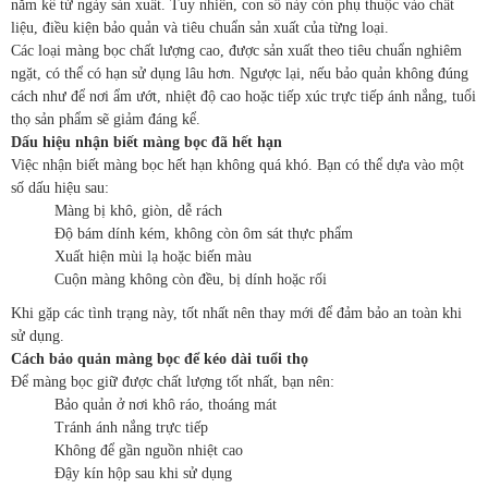
năm kể từ ngày sản xuất. Tuy nhiên, con số này còn phụ thuộc vào chất
liệu, điều kiện bảo quản và tiêu chuẩn sản xuất của từng loại.
Các loại màng bọc chất lượng cao, được sản xuất theo tiêu chuẩn nghiêm
ngặt, có thể có hạn sử dụng lâu hơn. Ngược lại, nếu bảo quản không đúng
cách như để nơi ẩm ướt, nhiệt độ cao hoặc tiếp xúc trực tiếp ánh nắng, tuổi
thọ sản phẩm sẽ giảm đáng kể.
Dấu hiệu nhận biết màng bọc đã hết hạn
Việc nhận biết màng bọc hết hạn không quá khó. Bạn có thể dựa vào một
số dấu hiệu sau:
Màng bị khô, giòn, dễ rách
Độ bám dính kém, không còn ôm sát thực phẩm
Xuất hiện mùi lạ hoặc biến màu
Cuộn màng không còn đều, bị dính hoặc rối
Khi gặp các tình trạng này, tốt nhất nên thay mới để đảm bảo an toàn khi
sử dụng.
Cách bảo quản màng bọc để kéo dài tuổi thọ
Để màng bọc giữ được chất lượng tốt nhất, bạn nên:
Bảo quản ở nơi khô ráo, thoáng mát
Tránh ánh nắng trực tiếp
Không để gần nguồn nhiệt cao
Đậy kín hộp sau khi sử dụng