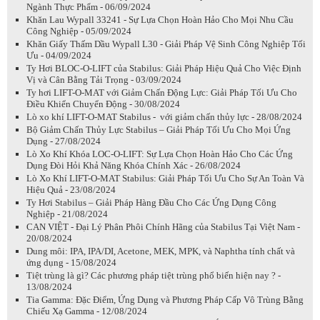
Ngành Thực Phẩm - 06/09/2024
Khăn Lau Wypall 33241 - Sự Lựa Chọn Hoàn Hảo Cho Mọi Nhu Cầu
Công Nghiệp - 05/09/2024
Khăn Giấy Thấm Dầu Wypall L30 - Giải Pháp Vệ Sinh Công Nghiệp Tối
Ưu - 04/09/2024
Ty Hơi BLOC-O-LIFT của Stabilus: Giải Pháp Hiệu Quả Cho Việc Định
Vị và Cân Bằng Tải Trọng - 03/09/2024
Ty hơi LIFT-O-MAT với Giảm Chấn Động Lực: Giải Pháp Tối Ưu Cho
Điều Khiển Chuyển Động - 30/08/2024
Lò xo khí LIFT-O-MAT Stabilus - với giảm chấn thủy lực - 28/08/2024
Bộ Giảm Chấn Thủy Lực Stabilus – Giải Pháp Tối Ưu Cho Mọi Ứng
Dụng - 27/08/2024
Lò Xo Khí Khóa LOC-O-LIFT: Sự Lựa Chọn Hoàn Hảo Cho Các Ứng
Dụng Đòi Hỏi Khả Năng Khóa Chính Xác - 26/08/2024
Lò Xo Khí LIFT-O-MAT Stabilus: Giải Pháp Tối Ưu Cho Sự An Toàn Và
Hiệu Quả - 23/08/2024
Ty Hơi Stabilus – Giải Pháp Hàng Đầu Cho Các Ứng Dụng Công
Nghiệp - 21/08/2024
CAN VIỆT - Đại Lý Phân Phôi Chính Hãng của Stabilus Tại Việt Nam -
20/08/2024
Dung môi: IPA, IPA/DI, Acetone, MEK, MPK, và Naphtha tính chất và
ứng dụng - 15/08/2024
Tiệt trùng là gì? Các phương pháp tiệt trùng phổ biến hiện nay ? -
13/08/2024
Tia Gamma: Đặc Điểm, Ứng Dụng và Phương Pháp Cấp Vô Trùng Bằng
Chiếu Xạ Gamma - 12/08/2024