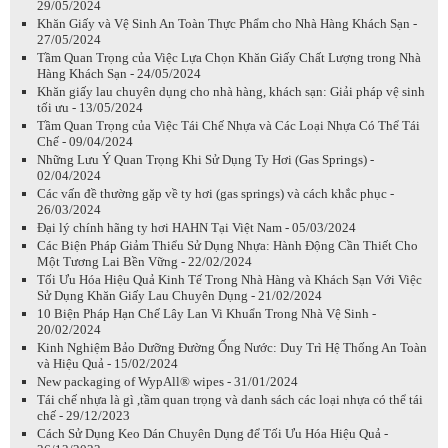
29/05/2024
Khăn Giấy và Vệ Sinh An Toàn Thực Phẩm cho Nhà Hàng Khách Sạn -
27/05/2024
Tầm Quan Trọng của Việc Lựa Chọn Khăn Giấy Chất Lượng trong Nhà
Hàng Khách Sạn - 24/05/2024
Khăn giấy lau chuyên dụng cho nhà hàng, khách sạn: Giải pháp vệ sinh
tối ưu - 13/05/2024
Tầm Quan Trọng của Việc Tái Chế Nhựa và Các Loại Nhựa Có Thể Tái
Chế - 09/04/2024
Những Lưu Ý Quan Trọng Khi Sử Dụng Ty Hơi (Gas Springs) -
02/04/2024
Các vấn đề thường gặp về ty hơi (gas springs) và cách khắc phục -
26/03/2024
Đại lý chính hãng ty hơi HAHN Tại Việt Nam - 05/03/2024
Các Biện Pháp Giảm Thiểu Sử Dụng Nhựa: Hành Động Cần Thiết Cho
Một Tương Lai Bền Vững - 22/02/2024
Tối Ưu Hóa Hiệu Quả Kinh Tế Trong Nhà Hàng và Khách Sạn Với Việc
Sử Dụng Khăn Giấy Lau Chuyên Dụng - 21/02/2024
10 Biện Pháp Hạn Chế Lây Lan Vi Khuẩn Trong Nhà Vệ Sinh -
20/02/2024
Kinh Nghiệm Bảo Dưỡng Đường Ống Nước: Duy Trì Hệ Thống An Toàn
và Hiệu Quả - 15/02/2024
New packaging of WypAll® wipes - 31/01/2024
Tái chế nhựa là gì ,tầm quan trọng và danh sách các loại nhựa có thể tái
chế - 29/12/2023
Cách Sử Dụng Keo Dán Chuyên Dụng để Tối Ưu Hóa Hiệu Quả -