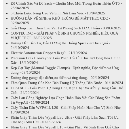
Độ Chính Xác Và Độ Sạch – Chuẩn Mực Mới Trong Hoàn Thiện Ô Tô -
25/04/2025
6 Chiến Lược Nâng Cao Vệ Sinh Nơi Làm Việc - 18/04/2025
HƯỚNG DẪN VỆ SINH & KHỬ TRÙNG BỀ MẶT THEO CDC -
02/04/2025
Giải Pháp Toàn Diện Cho Vật Tư Phòng Sạch Dược Phẩm - 03/03/2025
CONTEC.INC – GIẢI PHÁP VỆ SINH CHUYÊN NGHIỆP, HIỆU QUẢ
VƯỢT TRỘI - 28/02/2025
Hướng Dẫn Bảo Trì, Bảo Dưỡng Hệ Thống Sprinkler Hiệu Quả -
24/10/2024
Electric Automation Grippers là gì? - 21/10/2024
Precision Link Conveyors: Giải Pháp Tối Ưu Cho Tự Động Hóa Chính
Xác - 18/10/2024
Kẹp Gạt Tay (Manual Toggle Clamps) - Định nghĩa, Đặc điểm và Ứng
dụng - 03/10/2024
Đường ống gang: đặc điểm,ưu điểm và ứng dụng. - 02/10/2024
Tầm Quan Trọng Của Keo Dán Trong Hệ Thống Dẫn Nước - 01/10/2024
DESTACO - Giải Pháp Tự Động Hóa, Kẹp Chặt Và Xử Lý Hàng Đầu Thế
Giới - 24/09/2024
Giấy Lau Công Nghiệp: Lựa Chọn Hoàn Hảo Với Các Dòng Sản Phẩm
Từ WypAll - 11/09/2024
Giấy Thấm Dầu WYPALL L20 - Giải Pháp Hoàn Hảo Cho Vệ Sinh Nhẹ -
10/09/2024
Khăn Giấy Thấm Dầu Wypall L30 Ultra - Giải Pháp Làm Sạch Tối Ưu
Cho Mọi Nhu Cầu - 07/09/2024
Khăn Giấy Thấm Dầu Wypall L10 – Giải Pháp Vệ Sinh Hiệu Quả Cho