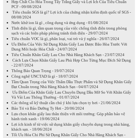
Hợp Chất Clo Hóa Trong Tẩy Trắng Giấy và Lợi Ích Của Tiêu Chuẩn
PCF - 09/08/2024
Tiêu chuẩn SGS là gì? Lợi ích của chứng nhận kiểm định quốc tế SGS -
08/08/2024
Nước khử ion là gì , công dụng và ứng dụng - 01/08/2024
Tĩnh điện là gì, tầm quan trọng của việc chống tĩnh điện trong phòng
sạch và các biện pháp phòng tránh tĩnh điện - 29/07/2024
Tiêu chuẩn VOC là gì, phân loại, vai trò và ý nghĩa - 26/07/2024
Ưu Điểm Của Việc Sử Dụng Khăn Giấy Lau Được Bão Hòa Trước Với
Dung Môi hoặc Hóa Chất - 24/07/2024
Tiêu Chuẩn Khăn Giấy Lau Cho Nhà Hàng Khách Sạn - 23/07/2024
Cách Lựa Chọn Khăn Giấy Lau Phù Hợp Cho Từng Mục Đích Sử Dụng
- 22/07/2024
Thông Báo Quan Trọng - 19/07/2024
Công nghệ UNCTAD là gì - 18/07/2024
Tầm Quan Trọng của Việc Thấm Dầu Thực Phẩm và Sử Dụng Khăn Giấy
Đạt Chuẩn trong Nhà Hàng Khách Sạn - 04/07/2024
Ưu Điểm Của Khăn Giấy Lau Chuyên Dụng Dầu Mỡ So Với Khăn Giấy
Và Vải Lau Thông Thường - 01/07/2024
Các thông số kỹ thuật cần chú ý khi lựa chọn ty hơi - 21/06/2024
Bảo Trì và Bảo Dưỡng Ty Hơi - 20/06/2024
Lựa chọn khăn giấy lau thân thiện với môi trường: Góp phần bảo vệ
hành tinh xanh - 19/06/2024
Lợi ích kinh tế từ việc sử dụng khăn giấy chuyên dụng trong nhà hàng,
khách sạn. - 18/06/2024
Tối Ưu Hóa Chi Phí Sử Dụng Khăn Giấy Cho Nhà Hàng Khách Sạn -