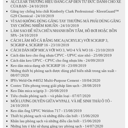
ALCLEAR THƯƠNG HIỆU ĐẲNG CẤP ĐẾN TỪ ĐỨC DÀNH CHO XE
CỦA BẠN - 24/10/2019
Găng tay chống hóa chất Kimberly Clark Professional - KleenGuard™
G29 Chemical - 24/10/2019
VÌ SAO KHÔNG DÙNG GĂNG TAY THƯỜNG MÀ PHẢI DÙNG GĂNG
TAY CHỐNG NHIỄM KHUẨN - 24/10/2019
LÀM SAO ĐỂ SỬA CHỮA NHANH BỒN TẮM, HỒ BƠI HOẶC BỒN
SPA - 24/10/2019
CÁCH LÀM HỒ CÁ BẰNG MICA (ACRYLIC) VỚI SCIGRIP 3,
SCIGRIP 4, SCIGRIP 16 - 23/10/2019
CÁCH DÁN HỘP MICA VỚI WO 3, WO 4 VÀ WO 16 - 23/10/2019
Cách dán keo cho ống nhựa CPVC - UPVC size nhỏ - 25/09/2019
Cách dán keo UPVC - CPVC cho ống nhựa lớn - 24/09/2019
Keo dán mica dạng sệt SCIGRIP 16 - 23/09/2019
Những thiết bị phòng sạch được dùng phổ biến nhất trong sản xuất -
08/07/2020
IPS's Weld-On #4052 Multi-Purpose Cement - 10/04/2020
Contec Tiên phong trong giải pháp làm sạch - 28/08/2019
Keo Dán mica scigrip 3 - 20/08/2019
Tiêu chuẩn phòng sạch – và phân loại - 07/07/2020
MỐI LƯƠNG DUYÊN GIỮA WYPALL VÀ HỆ SINH THÁI Ô TÔ -
24/10/2019
Keo dán ống UPVC Weldon 717 - 15/08/2019
Thiết bị phòng sạch và những điều cần biết - 15/06/2020
Khăn lau phòng sạch và những điều cần biết - 15/06/2020
Những lưu ý khi sử dụng găng tay phòng sạch - 14/07/2020