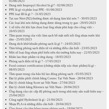
05/06/2023
Dung môi Isopropyl Alcohol là gì? - 02/06/2023
PPE là gì và phân loại PPE - 01/06/2023
PPE loại III là gì ? - 31/05/2023
Tại sao Nitơ (N2) thường được sử dụng làm khí nén ? - 30/05/2023
Các loại khí nén thông dụng được dùng trong ty gas - 29/05/2023
1 số tiêu chí khi lựa chọn loại ống nhựa phù hợp cho công việc -
26/05/2023
Tầm quan trọng của việc làm sạch bề mặt mối nối ống nhựa trước khi
dán - 25/05/2023
Dung dịch khử khuẩn phòng sạch là gì ? - 24/05/2023
Tăm bông phòng sạch điện tử và những điều cần biết - 23/05/2023
Một số loại ống nhựa phổ biến trên thị trường hiện nay - 22/05/2023
Khăn lau thực phẩm và ứng dụng - 18/05/2023
Phòng sạch điện tử là gì ? - 17/05/2023
Food contact certification (chứng nhận tiếp xúc thực phẩm) là gì -
08/05/2023
Tầm quan trọng của bảo hộ lao động phòng sạch - 05/05/2023
Đại lý phân phối chính hãng Contec Tại Việt Nam - 28/04/2023
Đại lý chính hãng Scott tại Việt Nam - 27/04/2023
Đại lý chính hãng Kleenex tại Việt Nam - 26/04/2023
Ứng dụng của các cấp độ phòng sạch trong nhà máy sản xuất hiện nay -
25/04/2023
Công nghệ Hydroknit là gì - 21/04/2023
Nhựa PLA và những điều cần biết - 20/04/2023
Ứng dụng của tăm bông trong phòng sạch - 19/04/2023