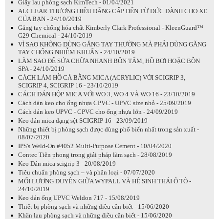
Giấy lau phòng sạch KimTech - 01/04/2021
ALCLEAR THƯƠNG HIỆU ĐẲNG CẤP ĐẾN TỪ ĐỨC DÀNH CHO XE
CỦA BẠN - 24/10/2019
Găng tay chống hóa chất Kimberly Clark Professional - KleenGuard™
G29 Chemical - 24/10/2019
VÌ SAO KHÔNG DÙNG GĂNG TAY THƯỜNG MÀ PHẢI DÙNG GĂNG
TAY CHỐNG NHIỄM KHUẨN - 24/10/2019
LÀM SAO ĐỂ SỬA CHỮA NHANH BỒN TẮM, HỒ BƠI HOẶC BỒN
SPA - 24/10/2019
CÁCH LÀM HỒ CÁ BẰNG MICA (ACRYLIC) VỚI SCIGRIP 3,
SCIGRIP 4, SCIGRIP 16 - 23/10/2019
CÁCH DÁN HỘP MICA VỚI WO 3, WO 4 VÀ WO 16 - 23/10/2019
Cách dán keo cho ống nhựa CPVC - UPVC size nhỏ - 25/09/2019
Cách dán keo UPVC - CPVC cho ống nhựa lớn - 24/09/2019
Keo dán mica dạng sệt SCIGRIP 16 - 23/09/2019
Những thiết bị phòng sạch được dùng phổ biến nhất trong sản xuất -
08/07/2020
IPS's Weld-On #4052 Multi-Purpose Cement - 10/04/2020
Contec Tiên phong trong giải pháp làm sạch - 28/08/2019
Keo Dán mica scigrip 3 - 20/08/2019
Tiêu chuẩn phòng sạch – và phân loại - 07/07/2020
MỐI LƯƠNG DUYÊN GIỮA WYPALL VÀ HỆ SINH THÁI Ô TÔ -
24/10/2019
Keo dán ống UPVC Weldon 717 - 15/08/2019
Thiết bị phòng sạch và những điều cần biết - 15/06/2020
Khăn lau phòng sạch và những điều cần biết - 15/06/2020