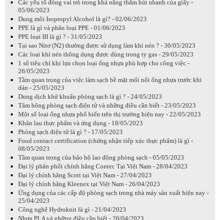
Các yếu tố đóng vai trò trong khả năng thấm hút nhanh của giấy -
05/06/2023
Dung môi Isopropyl Alcohol là gì? - 02/06/2023
PPE là gì và phân loại PPE - 01/06/2023
PPE loại III là gì ? - 31/05/2023
Tại sao Nitơ (N2) thường được sử dụng làm khí nén ? - 30/05/2023
Các loại khí nén thông dụng được dùng trong ty gas - 29/05/2023
1 số tiêu chí khi lựa chọn loại ống nhựa phù hợp cho công việc -
26/05/2023
Tầm quan trọng của việc làm sạch bề mặt mối nối ống nhựa trước khi
dán - 25/05/2023
Dung dịch khử khuẩn phòng sạch là gì ? - 24/05/2023
Tăm bông phòng sạch điện tử và những điều cần biết - 23/05/2023
Một số loại ống nhựa phổ biến trên thị trường hiện nay - 22/05/2023
Khăn lau thực phẩm và ứng dụng - 18/05/2023
Phòng sạch điện tử là gì ? - 17/05/2023
Food contact certification (chứng nhận tiếp xúc thực phẩm) là gì -
08/05/2023
Tầm quan trọng của bảo hộ lao động phòng sạch - 05/05/2023
Đại lý phân phối chính hãng Contec Tại Việt Nam - 28/04/2023
Đại lý chính hãng Scott tại Việt Nam - 27/04/2023
Đại lý chính hãng Kleenex tại Việt Nam - 26/04/2023
Ứng dụng của các cấp độ phòng sạch trong nhà máy sản xuất hiện nay -
25/04/2023
Công nghệ Hydroknit là gì - 21/04/2023
Nhựa PLA và những điều cần biết - 20/04/2023