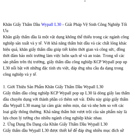
Khăn Giấy Thấm Dầu
Wypall L30
- Giải Pháp Vệ Sinh Công Nghiệp Tối
Ưu
Khăn giấy thấm dầu là một vật dụng không thể thiếu trong các ngành công
nghiệp sản xuất và y tế. Với khả năng thấm hút dầu và các chất lỏng khác
hiệu quả, khăn giấy thấm dầu giúp tiết kiệm thời gian và công sức, đồng
thời đảm bảo môi trường làm việc luôn sạch sẽ và an toàn. Trong số các
sản phẩm trên thị trường, giấy thấm dầu công nghiệp KCP Wypall pop up
L30 nổi bật với những đặc tính ưu việt, đáp ứng nhu cầu đa dạng trong
công nghiệp và y tế.
1. Giới Thiệu Sản Phẩm Khăn Giấy Thấm Dầu Wypall L30
Giấy thấm dầu công nghiệp KCP Wypall pop up L30 là dòng giấy lau thấm
dầu chuyên dụng với thành phần có thêm sợi vải. Điều này giúp giấy thấm
dầu Wypall L30 mang lại cảm giác mềm mịn, dai và nhẹ hơn so với các
loại giấy thông thường. Khả năng thấm hút vượt trội của sản phẩm này là
lựa chọn lý tưởng cho nhiều ngành công nghiệp khác nhau.
2. Ứng Dụng Đa Dạng của Khăn Giấy Thấm Dầu Wypall L30
Giấy thấm dầu Wypall L30 được thiết kế để đáp ứng nhiều mục đích sử