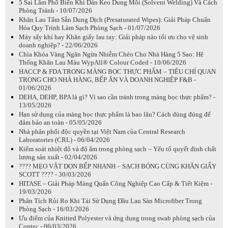
5 Sai Lầm Phổ Biến Khi Dán Keo Dung Môi (Solvent Welding) Và Cách
Phòng Tránh - 10/07/2026
Khăn Lau Tẩm Sẵn Dung Dịch (Presaturated Wipes): Giải Pháp Chuẩn
Hóa Quy Trình Làm Sạch Phòng Sạch - 01/07/2026
Máy sấy khí hay Khăn giấy lau tay: Giải pháp nào tối ưu cho vệ sinh
doanh nghiệp? - 22/06/2026
Chìa Khóa Vàng Ngăn Ngừa Nhiễm Chéo Cho Nhà Hàng 5 Sao: Hệ
Thống Khăn Lau Màu WypAll® Colour Coded - 10/06/2026
HACCP & FDA TRONG MÀNG BỌC THỰC PHẨM – TIÊU CHÍ QUAN
TRỌNG CHO NHÀ HÀNG, BẾP ĂN VÀ DOANH NGHIỆP F&B -
01/06/2026
DEHA, DEHP, BPA là gì? Vì sao cần tránh trong màng bọc thực phẩm? -
13/05/2026
Hạn sử dụng của màng bọc thực phẩm là bao lâu? Cách dùng đúng để
đảm bảo an toàn - 05/05/2026
Nhà phân phối độc quyền tại Việt Nam của Central Research
Laboratories (CRL) - 06/04/2026
Kiểm soát nhiệt độ và độ ẩm trong phòng sạch – Yếu tố quyết định chất
lượng sản xuất - 02/04/2026
???? MẸO VẶT DỌN BẾP NHANH – SẠCH BÓNG CÙNG KHĂN GIẤY
SCOTT ???? - 30/03/2026
HITASE – Giải Pháp Màng Quấn Công Nghiệp Cao Cấp & Tiết Kiệm -
19/03/2026
Phân Tích Rủi Ro Khi Tái Sử Dụng Đầu Lau Sàn Microfiber Trong
Phòng Sạch - 16/03/2026
Ưu điểm của Knitted Polyester và ứng dụng trong swab phòng sạch của
Contec - 06/03/2026