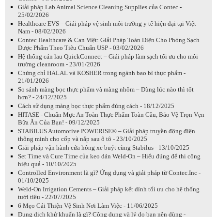
Giải pháp Lab Animal Science Cleaning Supplies của Contec -
25/02/2026
Healthcare EVS – Giải pháp vệ sinh môi trường y tế hiện đại tại Việt
Nam - 08/02/2026
Contec Healthcare & Can Việt: Giải Pháp Toàn Diện Cho Phòng Sạch
Dược Phẩm Theo Tiêu Chuẩn USP - 03/02/2026
Hệ thống cán lau QuickConnect – Giải pháp làm sạch tối ưu cho môi
trường cleanroom - 23/01/2026
Chứng chỉ HALAL và KOSHER trong ngành bao bì thực phẩm -
21/01/2026
So sánh màng bọc thực phẩm và màng nhôm – Dùng lúc nào thì tốt
hơn? - 24/12/2025
Cách sử dụng màng bọc thực phẩm đúng cách - 18/12/2025
HITASE - Chuẩn Mực An Toàn Thực Phẩm Toàn Cầu, Bảo Vệ Trọn Vẹn
Bữa Ăn Của Bạn! - 09/12/2025
STABILUS Automotive POWERISE® – Giải pháp truyền động điện
thông minh cho cốp và nắp sau ô tô - 23/10/2025
Giải pháp vận hành cửa hông xe buýt cùng Stabilus - 13/10/2025
Set Time và Cure Time của keo dán Weld-On – Hiểu đúng để thi công
hiệu quả - 10/10/2025
Controlled Environment là gì? Ứng dụng và giải pháp từ Contec.Inc -
01/10/2025
Weld-On Irrigation Cements – Giải pháp kết dính tối ưu cho hệ thống
tưới tiêu - 22/07/2025
6 Mẹo Cải Thiện Vệ Sinh Nơi Làm Việc - 11/06/2025
Dung dịch khử khuẩn là gì? Công dụng và lý do bạn nên dùng -