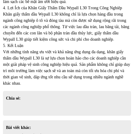
làm sạch các bề mặt ẩm ướt hiệu quả.
4. Lợi Ích của Khăn Giấy Thấm Dầu Wypall L30 Trong Công Nghiệp
Khăn giấy thấm dầu Wypall L30 không chỉ là lựa chọn hàng đầu trong
ngành công nghiệp ô tô và đóng tàu mà còn được sử dụng rộng rãi trong
các ngành công nghiệp phổ thông. Từ việc lau dầu tràn, lau băng tải, băng
chuyền đến các con lăn và bộ phận tràn dầu thủy lực, giấy thấm dầu
Wypall L30 giúp tiết kiệm công sức và chi phí cho doanh nghiệp.
5. Kết Luận
Với những tính năng ưu việt và khả năng ứng dụng đa dạng, khăn giấy
thấm dầu Wypall L30 là sự lựa chọn hoàn hảo cho các doanh nghiệp cần
một giải pháp vệ sinh công nghiệp hiệu quả. Sản phẩm không chỉ giúp duy
trì môi trường làm việc sạch sẽ và an toàn mà còn tối ưu hóa chi phí và
thời gian vệ sinh, đáp ứng tốt nhu cầu sử dụng trong nhiều ngành nghề
khác nhau.
Chia sẻ:
Bài viết khác: