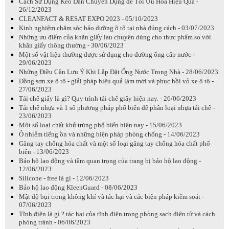
Cách Sử Dụng Keo Dán Chuyên Dụng để Tối Ưu Hóa Hiệu Quả -
26/12/2023
CLEANFACT & RESAT EXPO 2023 - 05/10/2023
Kinh nghiệm chăm sóc bảo dưỡng ô tô tại nhà đúng cách - 03/07/2023
Những ưu điểm của khăn giấy lau chuyên dùng cho thực phẩm so với
khăn giấy thông thường - 30/06/2023
Một số vật liệu thường được sử dụng cho đường ống cấp nước -
29/06/2023
Những Điều Cần Lưu Ý Khi Lắp Đặt Ống Nước Trong Nhà - 28/06/2023
Đồng sơn xe ô tô - giải pháp hiệu quả làm mới và phục hồi vỏ xe ô tô -
27/06/2023
Tái chế giấy là gì? Quy trình tái chế giấy hiện nay. - 26/06/2023
Tái chế nhựa và 1 số phương pháp phổ biến để phân loại nhựa tái chế -
23/06/2023
Một số loại chất khử trùng phổ biến hiện nay - 15/06/2023
Ô nhiễm tiếng ồn và những biện pháp phòng chống - 14/06/2023
Găng tay chống hóa chất và một số loại găng tay chống hóa chất phổ
biến - 13/06/2023
Bảo hộ lao động và tầm quan trọng của trang bị bảo hộ lao động -
12/06/2023
Silicone - free là gì - 12/06/2023
Bảo hộ lao động KleenGuard - 08/06/2023
Mật độ bụi trong không khí và tác hại và các biện pháp kiểm soát -
07/06/2023
Tĩnh điện là gì ? tác hại của tĩnh điện trong phòng sạch điện tử và cách
phòng tránh - 06/06/2023