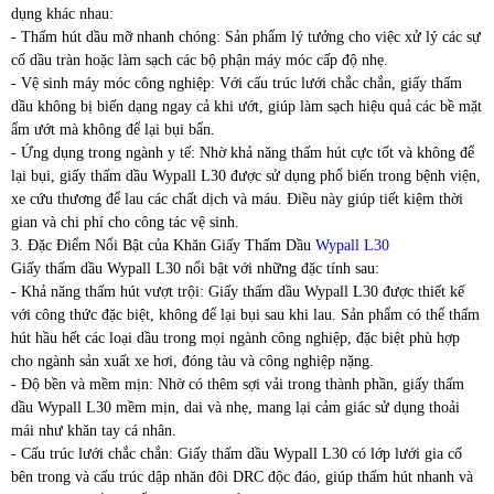
dụng khác nhau:
- Thấm hút dầu mỡ nhanh chóng: Sản phẩm lý tưởng cho việc xử lý các sự
cố dầu tràn hoặc làm sạch các bộ phận máy móc cấp độ nhẹ.
- Vệ sinh máy móc công nghiệp: Với cấu trúc lưới chắc chắn, giấy thấm
dầu không bị biến dạng ngay cả khi ướt, giúp làm sạch hiệu quả các bề mặt
ẩm ướt mà không để lại bụi bẩn.
- Ứng dụng trong ngành y tế: Nhờ khả năng thấm hút cực tốt và không để
lại bụi, giấy thấm dầu Wypall L30 được sử dụng phổ biến trong bệnh viện,
xe cứu thương để lau các chất dịch và máu. Điều này giúp tiết kiệm thời
gian và chi phí cho công tác vệ sinh.
3. Đặc Điểm Nổi Bật của Khăn Giấy Thấm Dầu
Wypall L30
Giấy thấm dầu Wypall L30 nổi bật với những đặc tính sau:
- Khả năng thấm hút vượt trội: Giấy thấm dầu Wypall L30 được thiết kế
với công thức đặc biệt, không để lại bụi sau khi lau. Sản phẩm có thể thấm
hút hầu hết các loại dầu trong mọi ngành công nghiệp, đặc biệt phù hợp
cho ngành sản xuất xe hơi, đóng tàu và công nghiệp nặng.
- Độ bền và mềm mịn: Nhờ có thêm sợi vải trong thành phần, giấy thấm
dầu Wypall L30 mềm mịn, dai và nhẹ, mang lại cảm giác sử dụng thoải
mái như khăn tay cá nhân.
- Cấu trúc lưới chắc chắn: Giấy thấm dầu Wypall L30 có lớp lưới gia cố
bên trong và cấu trúc dập nhăn đôi DRC độc đáo, giúp thấm hút nhanh và