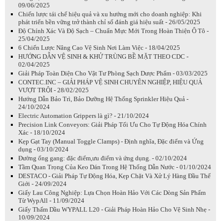
09/06/2025
Chiến lược tái chế hiệu quả và xu hướng mới cho doanh nghiệp: Khi
phát triển bền vững trở thành chỉ số đánh giá hiệu suất - 26/05/2025
Độ Chính Xác Và Độ Sạch – Chuẩn Mực Mới Trong Hoàn Thiện Ô Tô -
25/04/2025
6 Chiến Lược Nâng Cao Vệ Sinh Nơi Làm Việc - 18/04/2025
HƯỚNG DẪN VỆ SINH & KHỬ TRÙNG BỀ MẶT THEO CDC -
02/04/2025
Giải Pháp Toàn Diện Cho Vật Tư Phòng Sạch Dược Phẩm - 03/03/2025
CONTEC.INC – GIẢI PHÁP VỆ SINH CHUYÊN NGHIỆP, HIỆU QUẢ
VƯỢT TRỘI - 28/02/2025
Hướng Dẫn Bảo Trì, Bảo Dưỡng Hệ Thống Sprinkler Hiệu Quả -
24/10/2024
Electric Automation Grippers là gì? - 21/10/2024
Precision Link Conveyors: Giải Pháp Tối Ưu Cho Tự Động Hóa Chính
Xác - 18/10/2024
Kẹp Gạt Tay (Manual Toggle Clamps) - Định nghĩa, Đặc điểm và Ứng
dụng - 03/10/2024
Đường ống gang: đặc điểm,ưu điểm và ứng dụng. - 02/10/2024
Tầm Quan Trọng Của Keo Dán Trong Hệ Thống Dẫn Nước - 01/10/2024
DESTACO - Giải Pháp Tự Động Hóa, Kẹp Chặt Và Xử Lý Hàng Đầu Thế
Giới - 24/09/2024
Giấy Lau Công Nghiệp: Lựa Chọn Hoàn Hảo Với Các Dòng Sản Phẩm
Từ WypAll - 11/09/2024
Giấy Thấm Dầu WYPALL L20 - Giải Pháp Hoàn Hảo Cho Vệ Sinh Nhẹ -
10/09/2024