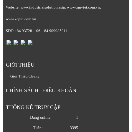
Website: www.industrialsolution.asia; www.canviet.com.vn;
www.kcpro.com.vn
SĐT: +84 937281106 +84 909985911
GIỚI THIỆU
Giới Thiệu Chung
CHÍNH SÁCH - ĐIỀU KHOẢN
THỐNG KÊ TRUY CẬP
Đang online:
1
Tuần:
3395