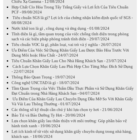
Chiếu Xạ Gamma - 12/08/2024
Hợp Chất Clo Hóa Trong Tẩy Trắng Giấy và Lợi Ích Của Tiêu Chuẩn
PCF - 09/08/2024
Tiêu chuẩn SGS là gì? Lợi ích của chứng nhận kiểm định quốc tế SGS -
08/08/2024
Nước khử ion là gì , công dụng và ứng dụng - 01/08/2024
Tĩnh điện là gì, tầm quan trọng của việc chống tĩnh điện trong phòng
sạch và các biện pháp phòng tránh tĩnh điện - 29/07/2024
Tiêu chuẩn VOC là gì, phân loại, vai trò và ý nghĩa - 26/07/2024
Ưu Điểm Của Việc Sử Dụng Khăn Giấy Lau Được Bão Hòa Trước Với
Dung Môi hoặc Hóa Chất - 24/07/2024
Tiêu Chuẩn Khăn Giấy Lau Cho Nhà Hàng Khách Sạn - 23/07/2024
Cách Lựa Chọn Khăn Giấy Lau Phù Hợp Cho Từng Mục Đích Sử Dụng
- 22/07/2024
Thông Báo Quan Trọng - 19/07/2024
Công nghệ UNCTAD là gì - 18/07/2024
Tầm Quan Trọng của Việc Thấm Dầu Thực Phẩm và Sử Dụng Khăn Giấy
Đạt Chuẩn trong Nhà Hàng Khách Sạn - 04/07/2024
Ưu Điểm Của Khăn Giấy Lau Chuyên Dụng Dầu Mỡ So Với Khăn Giấy
Và Vải Lau Thông Thường - 01/07/2024
Các thông số kỹ thuật cần chú ý khi lựa chọn ty hơi - 21/06/2024
Bảo Trì và Bảo Dưỡng Ty Hơi - 20/06/2024
Lựa chọn khăn giấy lau thân thiện với môi trường: Góp phần bảo vệ
hành tinh xanh - 19/06/2024
Lợi ích kinh tế từ việc sử dụng khăn giấy chuyên dụng trong nhà hàng,
khách sạn. - 18/06/2024