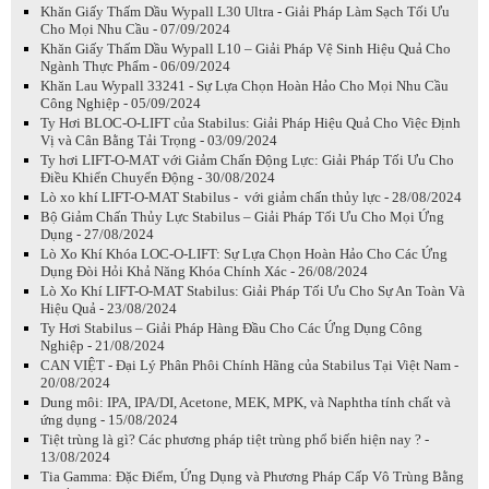
Khăn Giấy Thấm Dầu Wypall L30 Ultra - Giải Pháp Làm Sạch Tối Ưu
Cho Mọi Nhu Cầu - 07/09/2024
Khăn Giấy Thấm Dầu Wypall L10 – Giải Pháp Vệ Sinh Hiệu Quả Cho
Ngành Thực Phẩm - 06/09/2024
Khăn Lau Wypall 33241 - Sự Lựa Chọn Hoàn Hảo Cho Mọi Nhu Cầu
Công Nghiệp - 05/09/2024
Ty Hơi BLOC-O-LIFT của Stabilus: Giải Pháp Hiệu Quả Cho Việc Định
Vị và Cân Bằng Tải Trọng - 03/09/2024
Ty hơi LIFT-O-MAT với Giảm Chấn Động Lực: Giải Pháp Tối Ưu Cho
Điều Khiển Chuyển Động - 30/08/2024
Lò xo khí LIFT-O-MAT Stabilus - với giảm chấn thủy lực - 28/08/2024
Bộ Giảm Chấn Thủy Lực Stabilus – Giải Pháp Tối Ưu Cho Mọi Ứng
Dụng - 27/08/2024
Lò Xo Khí Khóa LOC-O-LIFT: Sự Lựa Chọn Hoàn Hảo Cho Các Ứng
Dụng Đòi Hỏi Khả Năng Khóa Chính Xác - 26/08/2024
Lò Xo Khí LIFT-O-MAT Stabilus: Giải Pháp Tối Ưu Cho Sự An Toàn Và
Hiệu Quả - 23/08/2024
Ty Hơi Stabilus – Giải Pháp Hàng Đầu Cho Các Ứng Dụng Công
Nghiệp - 21/08/2024
CAN VIỆT - Đại Lý Phân Phôi Chính Hãng của Stabilus Tại Việt Nam -
20/08/2024
Dung môi: IPA, IPA/DI, Acetone, MEK, MPK, và Naphtha tính chất và
ứng dụng - 15/08/2024
Tiệt trùng là gì? Các phương pháp tiệt trùng phổ biến hiện nay ? -
13/08/2024
Tia Gamma: Đặc Điểm, Ứng Dụng và Phương Pháp Cấp Vô Trùng Bằng