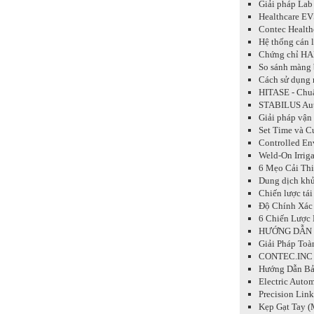
Giải pháp Lab
Healthcare EVS
Contec Health
Hệ thống cán 
Chứng chỉ HA
So sánh màng 
Cách sử dụng 
HITASE - Chu
STABILUS Auto
Giải pháp vận
Set Time và C
Controlled En
Weld-On Irriga
6 Mẹo Cải Thi
Dung dịch khư
Chiến lược tái
Độ Chính Xác
6 Chiến Lược 
HƯỚNG DẪN V
Giải Pháp Toà
CONTEC.INC 
Hướng Dẫn Bảo
Electric Autom
Precision Lin
Kẹp Gạt Tay (