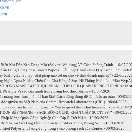
fessional.vn/
ech.vn
ll.vn
 Biến Khi Dán Keo Dung Môi (Solvent Welding) Và Cách Phòng Tránh - 10/07/20
Sẵn Dung Dịch (Presaturated Wipes): Giải Pháp Chuẩn Hóa Quy Trình Làm Sạch 
y Khăn giấy lau tay: Giải pháp nào tối ưu cho vệ sinh doanh nghiệp? - 22/06/202
ng Ngăn Ngừa Nhiễm Chéo Cho Nhà Hàng 5 Sao: Hệ Thống Khăn Lau Màu WypAll
A TRONG MÀNG BỌC THỰC PHẨM – TIÊU CHÍ QUAN TRỌNG CHO NHÀ HÀNG, 
PA là gì? Vì sao cần tránh trong màng bọc thực phẩm? - 13/05/2026
ủa màng bọc thực phẩm là bao lâu? Cách dùng đúng để đảm bảo an toàn - 05/05/2
 độc quyền tại Việt Nam của Central Research Laboratories (CRL) - 06/04/2026
t độ và độ ẩm trong phòng sạch – Yếu tố quyết định chất lượng sản xuất - 02/04/
T DỌN BẾP NHANH – SẠCH BÓNG CÙNG KHĂN GIẤY SCOTT ???? - 30/03/202
i Pháp Màng Quấn Công Nghiệp Cao Cấp & Tiết Kiệm - 19/03/2026
 Ro Khi Tái Sử Dụng Đầu Lau Sàn Microfiber Trong Phòng Sạch - 16/03/2026
nitted Polyester và ứng dụng trong swab phòng sạch của Contec - 06/03/2026