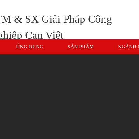
M & SX Giải Pháp Công
hiệp Can Việt
ỨNG DỤNG
SẢN PHẨM
NGÀNH 