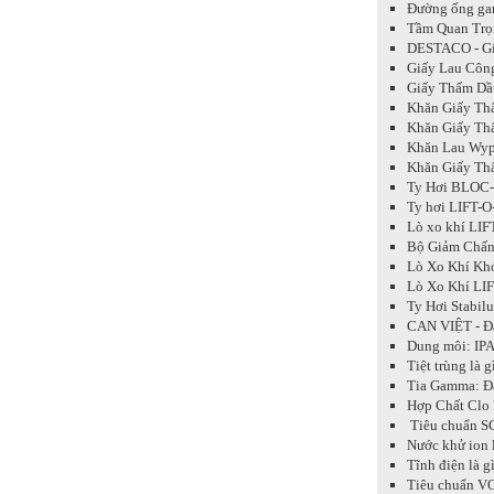
Đường ống gan
Tầm Quan Trọ
DESTACO - Giả
Giấy Lau Côn
Giấy Thấm Dầ
Khăn Giấy Thấ
Khăn Giấy Thấ
Khăn Lau Wyp
Khăn Giấy Thấ
Ty Hơi BLOC-O
Ty hơi LIFT-
Lò xo khí LIF
Bộ Giảm Chấn 
Lò Xo Khí Kh
Lò Xo Khí LIF
Ty Hơi Stabil
CAN VIỆT - Đạ
Dung môi: IPA
Tiệt trùng là 
Tia Gamma: Đ
Hợp Chất Clo 
Tiêu chuẩn SG
Nước khử ion 
Tĩnh điện là g
Tiêu chuẩn VOC