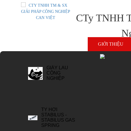
CTy TNHH T
KEO CÔNG
Ng
NGHIỆP
GIỚI THIỆU
GIẤY LAU
CÔNG
NGHIỆP
TY HƠI
STABILUS -
STABILUS GAS
SPRING