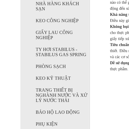
nào có thể 
NHÀ HÀNG KHÁCH
SẠN
động đến s
Khả năng 
KEO CÔNG NGHIỆP
Điều này gi
Không bụi
GIẤY DÙNG
GIẤY LAU CÔNG
TRONG THỰC
cho thực ph
NGHIỆP
PHẨM
giấy tiếp x
Tiêu chuẩ
TY HƠI STABILUS -
thiết. Điề
STABILUS GAS SPRING
và các cơ s
Dễ sử dụng
PHÒNG SẠCH
thực phẩm. 
MÀNG BỌC
KEO KỸ THUẬT
THỰC PHẨM
TRANG THIẾT BỊ
NGHÀNH NƯỚC VÀ XỬ
LÝ NƯỚC THẢI
BẢO HỘ LAO ĐỘNG
KEO CÔNG
NGHIỆP
PHỤ KIỆN