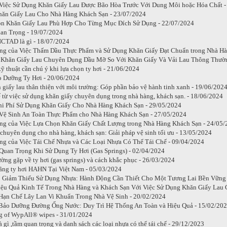
Việc Sử Dụng Khăn Giấy Lau Được Bão Hòa Trước Với Dung Môi hoặc Hóa Chất -
hăn Giấy Lau Cho Nhà Hàng Khách Sạn - 23/07/2024
n Khăn Giấy Lau Phù Hợp Cho Từng Mục Đích Sử Dụng - 22/07/2024
an Trọng - 19/07/2024
CTAD là gì - 18/07/2024
ng của Việc Thấm Dầu Thực Phẩm và Sử Dụng Khăn Giấy Đạt Chuẩn trong Nhà Hà
Khăn Giấy Lau Chuyên Dụng Dầu Mỡ So Với Khăn Giấy Và Vải Lau Thông Thườn
ỹ thuật cần chú ý khi lựa chọn ty hơi - 21/06/2024
o Dưỡng Ty Hơi - 20/06/2024
 giấy lau thân thiện với môi trường: Góp phần bảo vệ hành tinh xanh - 19/06/202
ế từ việc sử dụng khăn giấy chuyên dụng trong nhà hàng, khách sạn. - 18/06/2024
i Phí Sử Dụng Khăn Giấy Cho Nhà Hàng Khách Sạn - 29/05/2024
Vệ Sinh An Toàn Thực Phẩm cho Nhà Hàng Khách Sạn - 27/05/2024
g của Việc Lựa Chọn Khăn Giấy Chất Lượng trong Nhà Hàng Khách Sạn - 24/05/
 chuyên dụng cho nhà hàng, khách sạn: Giải pháp vệ sinh tối ưu - 13/05/2024
g của Việc Tái Chế Nhựa và Các Loại Nhựa Có Thể Tái Chế - 09/04/2024
uan Trọng Khi Sử Dụng Ty Hơi (Gas Springs) - 02/04/2024
ờng gặp về ty hơi (gas springs) và cách khắc phục - 26/03/2024
hãng ty hơi HAHN Tại Việt Nam - 05/03/2024
p Giảm Thiểu Sử Dụng Nhựa: Hành Động Cần Thiết Cho Một Tương Lai Bền Vững 
ệu Quả Kinh Tế Trong Nhà Hàng và Khách Sạn Với Việc Sử Dụng Khăn Giấy Lau
Hạn Chế Lây Lan Vi Khuẩn Trong Nhà Vệ Sinh - 20/02/2024
Bảo Dưỡng Đường Ống Nước: Duy Trì Hệ Thống An Toàn và Hiệu Quả - 15/02/20
 of WypAll® wipes - 31/01/2024
à gì ,tầm quan trọng và danh sách các loại nhựa có thể tái chế - 29/12/2023