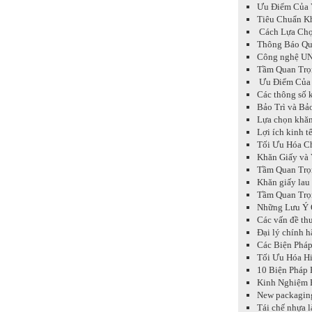
Ưu Điểm Của 
Tiêu Chuẩn K
Cách Lựa Chọ
Thông Báo Qu
Công nghệ UN
Tầm Quan Trọ
Ưu Điểm Của 
Các thông số k
Bảo Trì và Bả
Lựa chọn khăn
Lợi ích kinh t
Tối Ưu Hóa Ch
Khăn Giấy và 
Tầm Quan Trọn
Khăn giấy lau
Tầm Quan Trọn
Những Lưu Ý Q
Các vấn đề thư
Đại lý chính 
Các Biện Phá
Tối Ưu Hóa Hi
10 Biện Pháp 
Kinh Nghiệm 
New packaging
Tái chế nhựa l