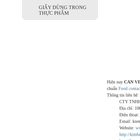
GIẤY DÙNG TRONG
THỰC PHẨM
GIẤY LAU
CÔNG
NGHIỆP
Hiện nay
CAN VI
chuẩn
Food contac
Thông tin liên hệ:
CTY TNHH
Địa chỉ: 1
Điện thoại
Email: kiem
Website:
ww
http://kimb