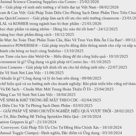
 Animal Science Cleaning Supplies của Contec - 25/02/2026
 – Giải pháp vệ sinh môi trường y tế hiện đại tại Việt Nam - 08/02/2026
care & Can Việt: Giải Pháp Toàn Diện Cho Phòng Sạch Dược Phẩm Theo Tiêu Chu
lau QuickConnect – Giải pháp làm sạch tối ưu cho môi trường cleanroom - 23/01/
LAL và KOSHER trong ngành bao bì thực phẩm - 21/01/2026
bọc thực phẩm và màng nhôm – Dùng lúc nào thì tốt hơn? - 24/12/2025
màng bọc thực phẩm đúng cách - 18/12/2025
ẩn Mực An Toàn Thực Phẩm Toàn Cầu, Bảo Vệ Trọn Vẹn Bữa Ăn Của Bạn! - 09/12
motive POWERISE® – Giải pháp truyền động điện thông minh cho cốp và nắp sa
 hành cửa hông xe buýt cùng Stabilus - 13/10/2025
ure Time của keo dán Weld-On – Hiểu đúng để thi công hiệu quả - 10/10/2025
vironment là gì? Ứng dụng và giải pháp từ Contec.Inc - 01/10/2025
tion Cements – Giải pháp kết dính tối ưu cho hệ thống tưới tiêu - 22/07/2025
ện Vệ Sinh Nơi Làm Việc - 11/06/2025
̉ khuẩn là gì? Công dụng và lý do bạn nên dùng - 09/06/2025
 chế hiệu quả và xu hướng mới cho doanh nghiệp: Khi phát triển bền vững trở thàn
 Và Độ Sạch – Chuẩn Mực Mới Trong Hoàn Thiện Ô Tô - 25/04/2025
Nâng Cao Vệ Sinh Nơi Làm Việc - 18/04/2025
Ệ SINH & KHỬ TRÙNG BỀ MẶT THEO CDC - 02/04/2025
n Diện Cho Vật Tư Phòng Sạch Dược Phẩm - 03/03/2025
– GIẢI PHÁP VỆ SINH CHUYÊN NGHIỆP, HIỆU QUẢ VƯỢT TRỘI - 28/02/2025
 Trì, Bảo Dưỡng Hệ Thống Sprinkler Hiệu Quả - 24/10/2024
ation Grippers là gì? - 21/10/2024
k Conveyors: Giải Pháp Tối Ưu Cho Tự Động Hóa Chính Xác - 18/10/2024
Manual Toggle Clamps) - Định nghĩa, Đặc điểm và Ứng dụng - 03/10/2024