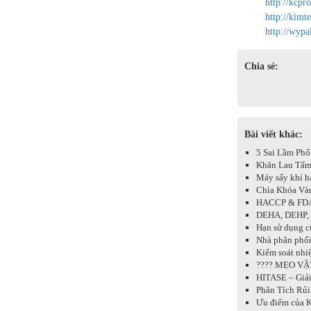
http://kcpro
http://kimt
http://wypa
Chia sẻ:
Bài viết khác:
5 Sai Lầm Phổ
Khăn Lau Tẩm 
Máy sấy khí ha
Chìa Khóa Và
HACCP & FD
DEHA, DEHP, B
Hạn sử dụng c
Nhà phân phối
Kiểm soát nhiệ
???? MẸO VẶ
HITASE – Giả
Phân Tích Rủi
Ưu điểm của K