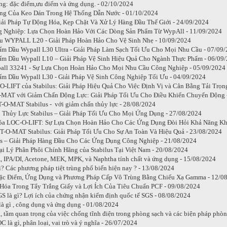
g: đặc điểm,ưu điểm và ứng dụng. - 02/10/2024
ng Của Keo Dán Trong Hệ Thống Dẫn Nước - 01/10/2024
i Pháp Tự Động Hóa, Kẹp Chặt Và Xử Lý Hàng Đầu Thế Giới - 24/09/2024
g Nghiệp: Lựa Chọn Hoàn Hảo Với Các Dòng Sản Phẩm Từ WypAll - 11/09/2024
u WYPALL L20 - Giải Pháp Hoàn Hảo Cho Vệ Sinh Nhẹ - 10/09/2024
m Dầu Wypall L30 Ultra - Giải Pháp Làm Sạch Tối Ưu Cho Mọi Nhu Cầu - 07/09
m Dầu Wypall L10 – Giải Pháp Vệ Sinh Hiệu Quả Cho Ngành Thực Phẩm - 06/09
all 33241 - Sự Lựa Chọn Hoàn Hảo Cho Mọi Nhu Cầu Công Nghiệp - 05/09/2024
m Dầu Wypall L30 - Giải Pháp Vệ Sinh Công Nghiệp Tối Ưu - 04/09/2024
-LIFT của Stabilus: Giải Pháp Hiệu Quả Cho Việc Định Vị và Cân Bằng Tải Trọn
O-MAT với Giảm Chấn Động Lực: Giải Pháp Tối Ưu Cho Điều Khiển Chuyển Động 
T-O-MAT Stabilus - với giảm chấn thủy lực - 28/08/2024
Thủy Lực Stabilus – Giải Pháp Tối Ưu Cho Mọi Ứng Dụng - 27/08/2024
óa LOC-O-LIFT: Sự Lựa Chọn Hoàn Hảo Cho Các Ứng Dụng Đòi Hỏi Khả Năng Kh
T-O-MAT Stabilus: Giải Pháp Tối Ưu Cho Sự An Toàn Và Hiệu Quả - 23/08/2024
us – Giải Pháp Hàng Đầu Cho Các Ứng Dụng Công Nghiệp - 21/08/2024
i Lý Phân Phôi Chính Hãng của Stabilus Tại Việt Nam - 20/08/2024
, IPA/DI, Acetone, MEK, MPK, và Naphtha tính chất và ứng dụng - 15/08/2024
gì? Các phương pháp tiệt trùng phổ biến hiện nay ? - 13/08/2024
ặc Điểm, Ứng Dụng và Phương Pháp Cấp Vô Trùng Bằng Chiếu Xạ Gamma - 12/0
Hóa Trong Tẩy Trắng Giấy và Lợi Ích Của Tiêu Chuẩn PCF - 09/08/2024
S là gì? Lợi ích của chứng nhận kiểm định quốc tế SGS - 08/08/2024
là gì , công dụng và ứng dụng - 01/08/2024
ì, tầm quan trọng của việc chống tĩnh điện trong phòng sạch và các biện pháp phòn
 là gì, phân loại, vai trò và ý nghĩa - 26/07/2024