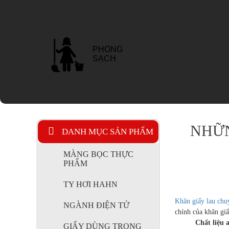
PHÒNG
SẠCH
NHỮN
KEO KỸ
DANH MỤC SẢN PHẨM
THUẬT
MÀNG BỌC THỰC
PHẨM
TY HƠI HAHN
TRANG THIẾT BỊ
Khăn giấy lau chu
NGHÀNH NƯỚC
NGÀNH ĐIỆN TỬ
chính của khăn gi
VÀ XỬ LÝ NƯỚC
THẢI
Chất liệu 
GIẤY DÙNG TRONG