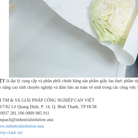
ỆT
là đại lý cung cấp và phân phối chính hãng sản phẩm giấy lau thực phẩm từ
t
nâng cao tính chuyên nghiệp và đảm bảo an toàn vệ sinh trong các công việc 
 TM & SX GIẢI PHÁP CÔNG NGHIỆP CAN VIỆT
00/7/62 Lê Quang Định, P. 14, Q. Bình Thạnh, TP HCM.
: 0937.281.106 0909.985.911
quach@industrialsolution.asia
w.industrialsolution.asia
erly-clark.vn/