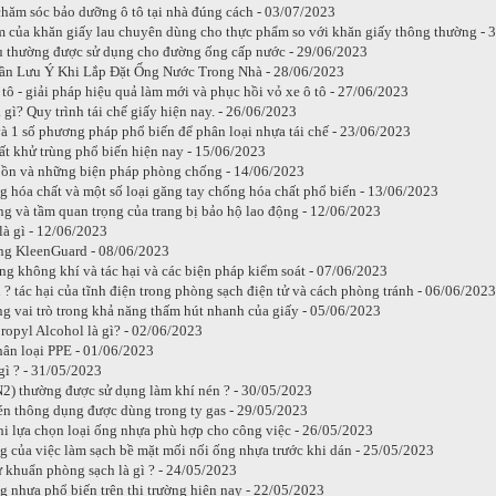
hăm sóc bảo dưỡng ô tô tại nhà đúng cách - 03/07/2023
 của khăn giấy lau chuyên dùng cho thực phẩm so với khăn giấy thông thường - 
ệu thường được sử dụng cho đường ống cấp nước - 29/06/2023
ần Lưu Ý Khi Lắp Đặt Ống Nước Trong Nhà - 28/06/2023
tô - giải pháp hiệu quả làm mới và phục hồi vỏ xe ô tô - 27/06/2023
à gì? Quy trình tái chế giấy hiện nay. - 26/06/2023
à 1 số phương pháp phổ biến để phân loại nhựa tái chế - 23/06/2023
ất khử trùng phổ biến hiện nay - 15/06/2023
 ồn và những biện pháp phòng chống - 14/06/2023
g hóa chất và một số loại găng tay chống hóa chất phổ biến - 13/06/2023
g và tầm quan trọng của trang bị bảo hộ lao động - 12/06/2023
 là gì - 12/06/2023
ng KleenGuard - 08/06/2023
ng không khí và tác hại và các biện pháp kiểm soát - 07/06/2023
ì ? tác hại của tĩnh điện trong phòng sạch điện tử và cách phòng tránh - 06/06/2023
g vai trò trong khả năng thấm hút nhanh của giấy - 05/06/2023
ropyl Alcohol là gì? - 02/06/2023
hân loại PPE - 01/06/2023
 gì ? - 31/05/2023
N2) thường được sử dụng làm khí nén ? - 30/05/2023
nén thông dụng được dùng trong ty gas - 29/05/2023
khi lựa chọn loại ống nhựa phù hợp cho công việc - 26/05/2023
g của việc làm sạch bề mặt mối nối ống nhựa trước khi dán - 25/05/2023
 khuẩn phòng sạch là gì ? - 24/05/2023
g nhựa phổ biến trên thị trường hiện nay - 22/05/2023