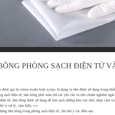
BÔNG PHÒNG SẠCH ĐIỆN TỬ VÀ
 được gọi là cotton swabs hoặc q-tips, là dụng cụ nhỏ được sử dụng trong nhi
g sạch điện tử, tăm bông phải tuân thủ các yêu cầu và tiêu chuẩn nghiêm ngặt 
điện tử, tăm bông được sử dụng để làm sạch những khu vực nhỏ, nhạy cảm và k
bộ vi xử lý, cảm biến, v.v.
dụng tăm bông trong phòng sạch điện tử, cần lưu ý các điều sau: