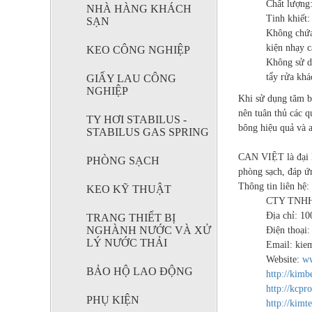
Chất lượng:
NHÀ HÀNG KHÁCH
Tinh khiết:
SẠN
Không chứa 
kiện nhạy 
KEO CÔNG NGHIỆP
Không sử d
KEO CÔNG
tẩy rửa khá
GIẤY LAU CÔNG
NGHIỆP
NGHIỆP
Khi sử dụng tăm bô
nên tuân thủ các q
TY HƠI STABILUS -
bông hiệu quả và a
STABILUS GAS SPRING
CAN VIỆT là đại l
PHÒNG SẠCH
GIẤY LAU
phòng sạch, đáp ứn
CÔNG
Thông tin liên hệ:
KEO KỸ THUẬT
NGHIỆP
CTY TNHH
Địa chỉ: 1
TRANG THIẾT BỊ
NGHÀNH NƯỚC VÀ XỬ
Điện thoại
LÝ NƯỚC THẢI
Email: kiem
Website:
ww
BẢO HỘ LAO ĐỘNG
http://kimb
http://kcpro
PHỤ KIỆN
http://kimt