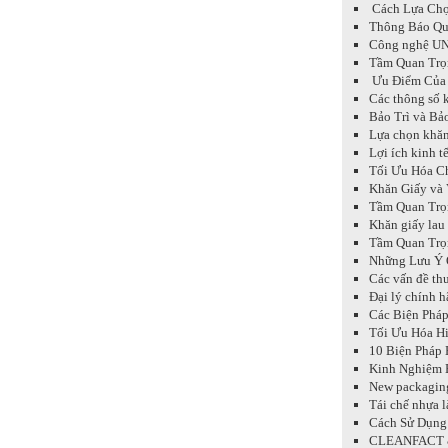
Cách Lựa Chọ
Thông Báo Qu
Công nghệ UN
Tầm Quan Trọ
Ưu Điểm Của 
Các thông số k
Bảo Trì và Bả
Lựa chọn khăn
Lợi ích kinh t
Tối Ưu Hóa Ch
Khăn Giấy và 
Tầm Quan Trọn
Khăn giấy lau
Tầm Quan Trọn
Những Lưu Ý Q
Các vấn đề thư
Đại lý chính 
Các Biện Phá
Tối Ưu Hóa Hi
10 Biện Pháp 
Kinh Nghiệm 
New packaging
Tái chế nhựa l
Cách Sử Dụng
CLEANFACT &