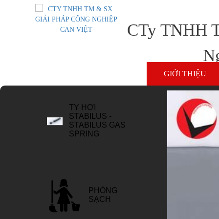
CTy TNHH T
TY HƠI
STABILUS -
Ng
STABILUS GAS
SPRING
GIỚI THIỆU
PHÒNG
SẠCH
KEO KỸ
THUẬT