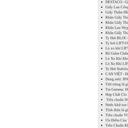
DESTACO - Giả
Giấy Lau Côn
Giấy Thấm Dầ
Khăn Giấy Thấ
Khăn Giấy Thấ
Khăn Lau Wyp
Khăn Giấy Thấ
Ty Hơi BLOC-O
Ty hơi LIFT-
Lò xo khí LIF
Bộ Giảm Chấn 
Lò Xo Khí Kh
Lò Xo Khí LIF
Ty Hơi Stabil
CAN VIỆT - Đạ
Dung môi: IPA
Tiệt trùng là 
Tia Gamma: Đ
Hợp Chất Clo 
Tiêu chuẩn SG
Nước khử ion 
Tĩnh điện là g
Tiêu chuẩn VOC
Ưu Điểm Của 
Tiêu Chuẩn K