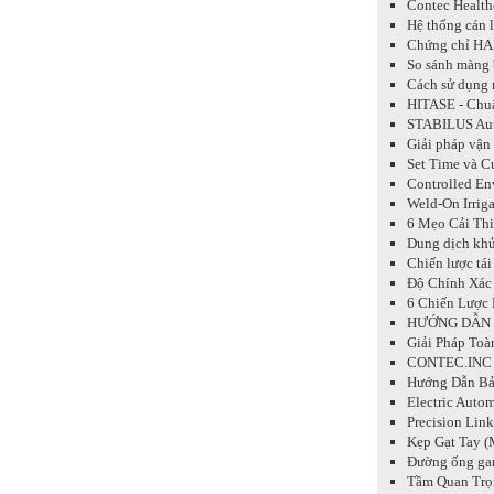
Contec Health
Hệ thống cán 
Chứng chỉ HA
So sánh màng 
Cách sử dụng 
HITASE - Chu
STABILUS Auto
Giải pháp vận
Set Time và C
Controlled En
Weld-On Irriga
6 Mẹo Cải Thi
Dung dịch khư
Chiến lược tái
Độ Chính Xác
6 Chiến Lược 
HƯỚNG DẪN V
Giải Pháp Toà
CONTEC.INC 
Hướng Dẫn Bảo
Electric Autom
Precision Lin
Kẹp Gạt Tay (
Đường ống gan
Tầm Quan Trọ