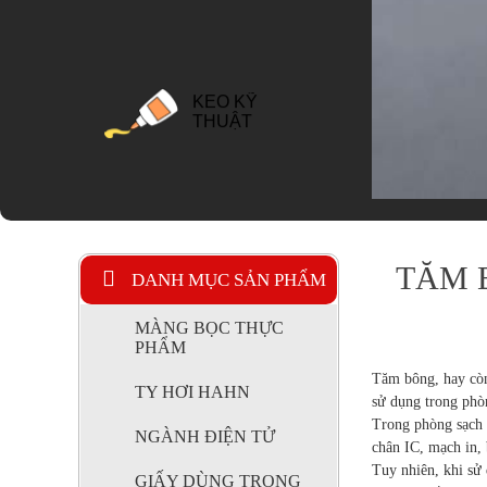
TRANG THIẾT BỊ
NGHÀNH NƯỚC
VÀ XỬ LÝ NƯỚC
THẢI
GIẤY DÙNG
TĂM 
DANH MỤC SẢN PHẨM
TRONG THỰC
PHẨM
MÀNG BỌC THỰC
PHẨM
Tăm bông, hay còn
TY HƠI HAHN
sử dụng trong phòn
Trong phòng sạch 
MÀNG BỌC
NGÀNH ĐIỆN TỬ
chân IC, mạch in, 
THỰC PHẨM
Tuy nhiên, khi sử 
GIẤY DÙNG TRONG