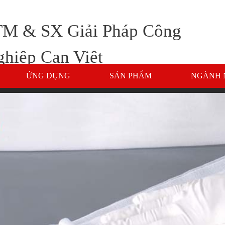
M & SX Giải Pháp Công
hiệp Can Việt
ỨNG DỤNG
SẢN PHẨM
NGÀNH 