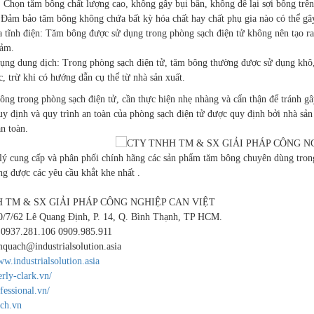
 Chọn tăm bông chất lượng cao, không gây bụi bẩn, không để lại sợi bông trên 
 Đảm bảo tăm bông không chứa bất kỳ hóa chất hay chất phụ gia nào có thể gây 
tĩnh điện: Tăm bông được sử dụng trong phòng sạch điện tử không nên tạo ra t
cảm.
ụng dung dịch: Trong phòng sạch điện tử, tăm bông thường được sử dụng khô,
c, trừ khi có hướng dẫn cụ thể từ nhà sản xuất.
ng trong phòng sạch điện tử, cần thực hiện nhẹ nhàng và cẩn thận để tránh gây
uy định và quy trình an toàn của phòng sạch điện tử được quy định bởi nhà sản
n toàn.
ý cung cấp và phân phối chính hãng các sản phẩm tăm bông chuyên dùng tro
g được các yêu cầu khắt khe nhất .
 TM & SX GIẢI PHÁP CÔNG NGHIỆP CAN VIỆT
00/7/62 Lê Quang Định, P. 14, Q. Bình Thạnh, TP HCM.
: 0937.281.106 0909.985.911
quach@industrialsolution.asia
w.industrialsolution.asia
erly-clark.vn/
fessional.vn/
ech.vn