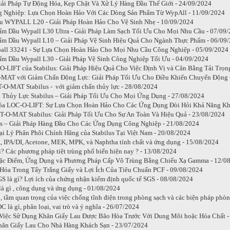
i Pháp Tự Động Hóa, Kẹp Chặt Và Xử Lý Hàng Đầu Thế Giới - 24/09/2024
g Nghiệp: Lựa Chọn Hoàn Hảo Với Các Dòng Sản Phẩm Từ WypAll - 11/09/2024
u WYPALL L20 - Giải Pháp Hoàn Hảo Cho Vệ Sinh Nhẹ - 10/09/2024
m Dầu Wypall L30 Ultra - Giải Pháp Làm Sạch Tối Ưu Cho Mọi Nhu Cầu - 07/09
m Dầu Wypall L10 – Giải Pháp Vệ Sinh Hiệu Quả Cho Ngành Thực Phẩm - 06/09
all 33241 - Sự Lựa Chọn Hoàn Hảo Cho Mọi Nhu Cầu Công Nghiệp - 05/09/2024
m Dầu Wypall L30 - Giải Pháp Vệ Sinh Công Nghiệp Tối Ưu - 04/09/2024
-LIFT của Stabilus: Giải Pháp Hiệu Quả Cho Việc Định Vị và Cân Bằng Tải Trọn
O-MAT với Giảm Chấn Động Lực: Giải Pháp Tối Ưu Cho Điều Khiển Chuyển Động 
T-O-MAT Stabilus - với giảm chấn thủy lực - 28/08/2024
Thủy Lực Stabilus – Giải Pháp Tối Ưu Cho Mọi Ứng Dụng - 27/08/2024
óa LOC-O-LIFT: Sự Lựa Chọn Hoàn Hảo Cho Các Ứng Dụng Đòi Hỏi Khả Năng Kh
T-O-MAT Stabilus: Giải Pháp Tối Ưu Cho Sự An Toàn Và Hiệu Quả - 23/08/2024
us – Giải Pháp Hàng Đầu Cho Các Ứng Dụng Công Nghiệp - 21/08/2024
i Lý Phân Phôi Chính Hãng của Stabilus Tại Việt Nam - 20/08/2024
, IPA/DI, Acetone, MEK, MPK, và Naphtha tính chất và ứng dụng - 15/08/2024
gì? Các phương pháp tiệt trùng phổ biến hiện nay ? - 13/08/2024
ặc Điểm, Ứng Dụng và Phương Pháp Cấp Vô Trùng Bằng Chiếu Xạ Gamma - 12/0
Hóa Trong Tẩy Trắng Giấy và Lợi Ích Của Tiêu Chuẩn PCF - 09/08/2024
S là gì? Lợi ích của chứng nhận kiểm định quốc tế SGS - 08/08/2024
là gì , công dụng và ứng dụng - 01/08/2024
ì, tầm quan trọng của việc chống tĩnh điện trong phòng sạch và các biện pháp phòn
 là gì, phân loại, vai trò và ý nghĩa - 26/07/2024
Việc Sử Dụng Khăn Giấy Lau Được Bão Hòa Trước Với Dung Môi hoặc Hóa Chất -
hăn Giấy Lau Cho Nhà Hàng Khách Sạn - 23/07/2024