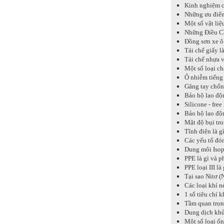
Kinh nghiệm c
Những ưu điểm
Một số vật li
Những Điều C
Đồng sơn xe ô 
Tái chế giấy l
Tái chế nhựa v
Một số loại ch
Ô nhiễm tiếng
Găng tay chốn
Bảo hộ lao độn
Silicone - free
Bảo hộ lao độ
Mật độ bụi tro
Tĩnh điện là g
Các yếu tố đón
Dung môi Isop
PPE là gì và p
PPE loại III là
Tại sao Nitơ (
Các loại khí 
1 số tiêu chí 
Tầm quan trọn
Dung dịch khử
Một số loại ốn