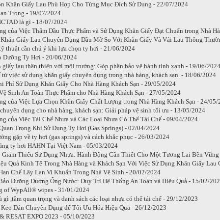
n Khăn Giấy Lau Phù Hợp Cho Từng Mục Đích Sử Dụng - 22/07/2024
an Trọng - 19/07/2024
CTAD là gì - 18/07/2024
ng của Việc Thấm Dầu Thực Phẩm và Sử Dụng Khăn Giấy Đạt Chuẩn trong Nhà Hà
Khăn Giấy Lau Chuyên Dụng Dầu Mỡ So Với Khăn Giấy Và Vải Lau Thông Thườn
ỹ thuật cần chú ý khi lựa chọn ty hơi - 21/06/2024
o Dưỡng Ty Hơi - 20/06/2024
 giấy lau thân thiện với môi trường: Góp phần bảo vệ hành tinh xanh - 19/06/202
ế từ việc sử dụng khăn giấy chuyên dụng trong nhà hàng, khách sạn. - 18/06/2024
i Phí Sử Dụng Khăn Giấy Cho Nhà Hàng Khách Sạn - 29/05/2024
Vệ Sinh An Toàn Thực Phẩm cho Nhà Hàng Khách Sạn - 27/05/2024
g của Việc Lựa Chọn Khăn Giấy Chất Lượng trong Nhà Hàng Khách Sạn - 24/05/
 chuyên dụng cho nhà hàng, khách sạn: Giải pháp vệ sinh tối ưu - 13/05/2024
g của Việc Tái Chế Nhựa và Các Loại Nhựa Có Thể Tái Chế - 09/04/2024
uan Trọng Khi Sử Dụng Ty Hơi (Gas Springs) - 02/04/2024
ờng gặp về ty hơi (gas springs) và cách khắc phục - 26/03/2024
hãng ty hơi HAHN Tại Việt Nam - 05/03/2024
p Giảm Thiểu Sử Dụng Nhựa: Hành Động Cần Thiết Cho Một Tương Lai Bền Vững 
ệu Quả Kinh Tế Trong Nhà Hàng và Khách Sạn Với Việc Sử Dụng Khăn Giấy Lau
Hạn Chế Lây Lan Vi Khuẩn Trong Nhà Vệ Sinh - 20/02/2024
Bảo Dưỡng Đường Ống Nước: Duy Trì Hệ Thống An Toàn và Hiệu Quả - 15/02/20
 of WypAll® wipes - 31/01/2024
à gì ,tầm quan trọng và danh sách các loại nhựa có thể tái chế - 29/12/2023
 Keo Dán Chuyên Dụng để Tối Ưu Hóa Hiệu Quả - 26/12/2023
 RESAT EXPO 2023 - 05/10/2023