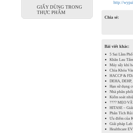
http://wypa
GIẤY DÙNG TRONG
THỰC PHẨM
Chia sẻ:
Bài viết khác:
5 Sai Lầm Phổ
Khăn Lau Tẩm 
Máy sấy khí ha
Chìa Khóa Và
HACCP & FD
DEHA, DEHP, B
Hạn sử dụng c
Nhà phân phối
Kiểm soát nhiệ
???? MẸO VẶ
HITASE – Giả
Phân Tích Rủi
Ưu điểm của K
Giải pháp Lab
Healthcare EVS