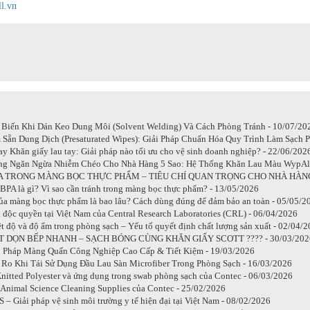
ll.vn
 Biến Khi Dán Keo Dung Môi (Solvent Welding) Và Cách Phòng Tránh - 10/07/20
Sẵn Dung Dịch (Presaturated Wipes): Giải Pháp Chuẩn Hóa Quy Trình Làm Sạch 
y Khăn giấy lau tay: Giải pháp nào tối ưu cho vệ sinh doanh nghiệp? - 22/06/202
ng Ngăn Ngừa Nhiễm Chéo Cho Nhà Hàng 5 Sao: Hệ Thống Khăn Lau Màu WypAll
A TRONG MÀNG BỌC THỰC PHẨM – TIÊU CHÍ QUAN TRỌNG CHO NHÀ HÀNG, 
PA là gì? Vì sao cần tránh trong màng bọc thực phẩm? - 13/05/2026
ủa màng bọc thực phẩm là bao lâu? Cách dùng đúng để đảm bảo an toàn - 05/05/2
 độc quyền tại Việt Nam của Central Research Laboratories (CRL) - 06/04/2026
t độ và độ ẩm trong phòng sạch – Yếu tố quyết định chất lượng sản xuất - 02/04/
T DỌN BẾP NHANH – SẠCH BÓNG CÙNG KHĂN GIẤY SCOTT ???? - 30/03/202
i Pháp Màng Quấn Công Nghiệp Cao Cấp & Tiết Kiệm - 19/03/2026
 Ro Khi Tái Sử Dụng Đầu Lau Sàn Microfiber Trong Phòng Sạch - 16/03/2026
nitted Polyester và ứng dụng trong swab phòng sạch của Contec - 06/03/2026
 Animal Science Cleaning Supplies của Contec - 25/02/2026
 – Giải pháp vệ sinh môi trường y tế hiện đại tại Việt Nam - 08/02/2026