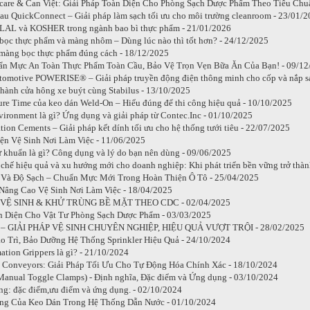
care & Can Việt: Giải Pháp Toàn Diện Cho Phòng Sạch Dược Phẩm Theo Tiêu Chu
lau QuickConnect – Giải pháp làm sạch tối ưu cho môi trường cleanroom - 23/01/
LAL và KOSHER trong ngành bao bì thực phẩm - 21/01/2026
bọc thực phẩm và màng nhôm – Dùng lúc nào thì tốt hơn? - 24/12/2025
màng bọc thực phẩm đúng cách - 18/12/2025
ẩn Mực An Toàn Thực Phẩm Toàn Cầu, Bảo Vệ Trọn Vẹn Bữa Ăn Của Bạn! - 09/12
motive POWERISE® – Giải pháp truyền động điện thông minh cho cốp và nắp sa
 hành cửa hông xe buýt cùng Stabilus - 13/10/2025
ure Time của keo dán Weld-On – Hiểu đúng để thi công hiệu quả - 10/10/2025
vironment là gì? Ứng dụng và giải pháp từ Contec.Inc - 01/10/2025
tion Cements – Giải pháp kết dính tối ưu cho hệ thống tưới tiêu - 22/07/2025
ện Vệ Sinh Nơi Làm Việc - 11/06/2025
̉ khuẩn là gì? Công dụng và lý do bạn nên dùng - 09/06/2025
 chế hiệu quả và xu hướng mới cho doanh nghiệp: Khi phát triển bền vững trở thàn
 Và Độ Sạch – Chuẩn Mực Mới Trong Hoàn Thiện Ô Tô - 25/04/2025
Nâng Cao Vệ Sinh Nơi Làm Việc - 18/04/2025
Ệ SINH & KHỬ TRÙNG BỀ MẶT THEO CDC - 02/04/2025
n Diện Cho Vật Tư Phòng Sạch Dược Phẩm - 03/03/2025
– GIẢI PHÁP VỆ SINH CHUYÊN NGHIỆP, HIỆU QUẢ VƯỢT TRỘI - 28/02/2025
 Trì, Bảo Dưỡng Hệ Thống Sprinkler Hiệu Quả - 24/10/2024
ation Grippers là gì? - 21/10/2024
k Conveyors: Giải Pháp Tối Ưu Cho Tự Động Hóa Chính Xác - 18/10/2024
Manual Toggle Clamps) - Định nghĩa, Đặc điểm và Ứng dụng - 03/10/2024
g: đặc điểm,ưu điểm và ứng dụng. - 02/10/2024
ng Của Keo Dán Trong Hệ Thống Dẫn Nước - 01/10/2024