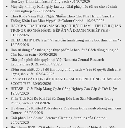
Hóa Quy Trình Làm Sạch Phòng Sạch - 01/07/2026
Máy sấy khí hay Khăn giấy lau tay: Giải pháp nào tối ưu cho vệ sinh
doanh nghiệp? - 22/06/2026
Chìa Khóa Vàng Ngăn Ngừa Nhiễm Chéo Cho Nhà Hàng 5 Sao: Hệ
Thống Khăn Lau Màu WypAll® Colour Coded - 10/06/2026
HACCP & FDA TRONG MÀNG BỌC THỰC PHẨM – TIÊU CHÍ QUAN
TRỌNG CHO NHÀ HÀNG, BẾP ĂN VÀ DOANH NGHIỆP F&B -
01/06/2026
DEHA, DEHP, BPA là gì? Vì sao cần tránh trong màng bọc thực phẩm? -
13/05/2026
Hạn sử dụng của màng bọc thực phẩm là bao lâu? Cách dùng đúng để
đảm bảo an toàn - 05/05/2026
Nhà phân phối độc quyền tại Việt Nam của Central Research
Laboratories (CRL) - 06/04/2026
Kiểm soát nhiệt độ và độ ẩm trong phòng sạch – Yếu tố quyết định chất
lượng sản xuất - 02/04/2026
???? MẸO VẶT DỌN BẾP NHANH – SẠCH BÓNG CÙNG KHĂN GIẤY
SCOTT ???? - 30/03/2026
HITASE – Giải Pháp Màng Quấn Công Nghiệp Cao Cấp & Tiết Kiệm -
19/03/2026
Phân Tích Rủi Ro Khi Tái Sử Dụng Đầu Lau Sàn Microfiber Trong
Phòng Sạch - 16/03/2026
Ưu điểm của Knitted Polyester và ứng dụng trong swab phòng sạch của
Contec - 06/03/2026
Giải pháp Lab Animal Science Cleaning Supplies của Contec -
25/02/2026
Healthcare EVS – Giải pháp vệ sinh môi trường y tế hiện đại tại Việt