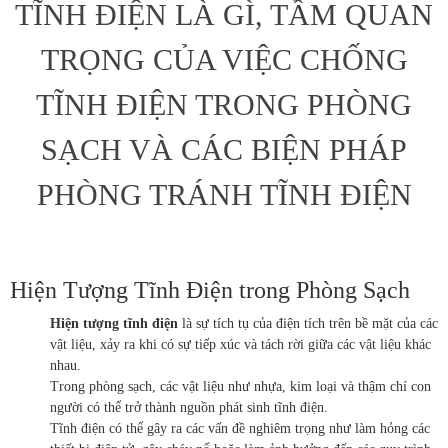
TĨNH ĐIỆN LÀ GÌ, TẦM QUAN
TRỌNG CỦA VIỆC CHỐNG
TĨNH ĐIỆN TRONG PHÒNG
SẠCH VÀ CÁC BIỆN PHÁP
PHÒNG TRÁNH TĨNH ĐIỆN
Hiện Tượng Tĩnh Điện trong Phòng Sạch
Hiện tượng tĩnh điện
là sự tích tụ của điện tích trên bề mặt của các
vật liệu, xảy ra khi có sự tiếp xúc và tách rời giữa các vật liệu khác
nhau.
Trong phòng sạch, các vật liệu như nhựa, kim loại và thậm chí con
người có thể trở thành nguồn phát sinh tĩnh điện.
Tĩnh điện có thể gây ra các vấn đề nghiêm trọng như làm hỏng các