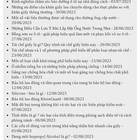
Kinh nghiệm chăm sóc bảo dưỡng ô tô tại nhà đúng cách - 03/07/2023
Những ưu điểm của khăn giấy lau chuyên dùng cho thực phẩm so với
khăn giấy thông thường - 30/06/2023
Một số vật liệu thường được sử dụng cho đường ống cấp nước -
29/06/2023
Những Điều Cần Lưu Ý Khi Lắp Đặt Ống Nước Trong Nhà - 28/06/2023
Đồng sơn xe ô tô - giải pháp hiệu quả làm mới và phục hồi vỏ xe ô tô -
27/06/2023
Tái chế giấy là gì? Quy trình tái chế giấy hiện nay. - 26/06/2023
Tái chế nhựa và 1 số phương pháp phổ biến để phân loại nhựa tái chế -
23/06/2023
Một số loại chất khử trùng phổ biến hiện nay - 15/06/2023
Ô nhiễm tiếng ồn và những biện pháp phòng chống - 14/06/2023
Găng tay chống hóa chất và một số loại găng tay chống hóa chất phổ
biến - 13/06/2023
Bảo hộ lao động và tầm quan trọng của trang bị bảo hộ lao động -
12/06/2023
Silicone - free là gì - 12/06/2023
Bảo hộ lao động KleenGuard - 08/06/2023
Mật độ bụi trong không khí và tác hại và các biện pháp kiểm soát -
07/06/2023
Tĩnh điện là gì ? tác hại của tĩnh điện trong phòng sạch điện tử và cách
phòng tránh - 06/06/2023
Các yếu tố đóng vai trò trong khả năng thấm hút nhanh của giấy -
05/06/2023
Dung môi Isopropyl Alcohol là gì? - 02/06/2023