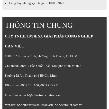
Găng Tay phòng sạch là gì ? - 10/06/2020
THÔNG TIN CHUNG
CTY TNHH TM & SX GIẢI PHÁP CÔNG NGHIỆP
CAN VIỆT
100/7/62 lê quang định, phường Bình Thạnh, Tp.HCM
Chi nhánh: 36/6B Trần Quốc Toản, Khu phố Bình Minh 2
Phường Dĩ An, Thành phố Hồ Chí Minh
Điện thoại: 0937.281.106, 0909.985.911
Email: kiemquach@industrialsolution.asia
Website: www.industrialsolution.asia; www.canviet.com.vn;