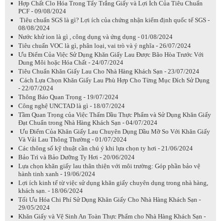
Hợp Chất Clo Hóa Trong Tẩy Trắng Giấy và Lợi Ích Của Tiêu Chuẩn
PCF - 09/08/2024
Tiêu chuẩn SGS là gì? Lợi ích của chứng nhận kiểm định quốc tế SGS -
08/08/2024
Nước khử ion là gì , công dụng và ứng dụng - 01/08/2024
Tiêu chuẩn VOC là gì, phân loại, vai trò và ý nghĩa - 26/07/2024
Ưu Điểm Của Việc Sử Dụng Khăn Giấy Lau Được Bão Hòa Trước Với
Dung Môi hoặc Hóa Chất - 24/07/2024
Tiêu Chuẩn Khăn Giấy Lau Cho Nhà Hàng Khách Sạn - 23/07/2024
Cách Lựa Chọn Khăn Giấy Lau Phù Hợp Cho Từng Mục Đích Sử Dụng
- 22/07/2024
Thông Báo Quan Trọng - 19/07/2024
Công nghệ UNCTAD là gì - 18/07/2024
Tầm Quan Trọng của Việc Thấm Dầu Thực Phẩm và Sử Dụng Khăn Giấy
Đạt Chuẩn trong Nhà Hàng Khách Sạn - 04/07/2024
Ưu Điểm Của Khăn Giấy Lau Chuyên Dụng Dầu Mỡ So Với Khăn Giấy
Và Vải Lau Thông Thường - 01/07/2024
Các thông số kỹ thuật cần chú ý khi lựa chọn ty hơi - 21/06/2024
Bảo Trì và Bảo Dưỡng Ty Hơi - 20/06/2024
Lựa chọn khăn giấy lau thân thiện với môi trường: Góp phần bảo vệ
hành tinh xanh - 19/06/2024
Lợi ích kinh tế từ việc sử dụng khăn giấy chuyên dụng trong nhà hàng,
khách sạn. - 18/06/2024
Tối Ưu Hóa Chi Phí Sử Dụng Khăn Giấy Cho Nhà Hàng Khách Sạn -
29/05/2024
Khăn Giấy và Vệ Sinh An Toàn Thực Phẩm cho Nhà Hàng Khách Sạn -