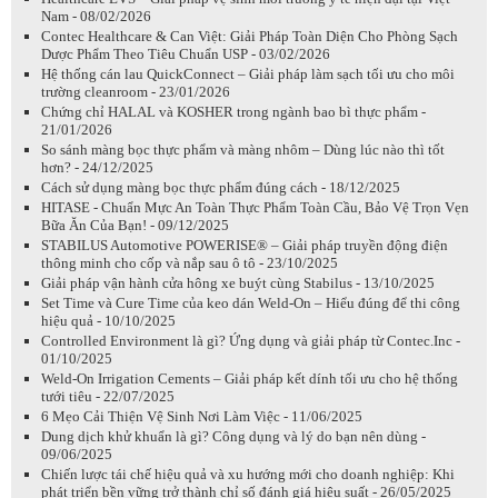
Nam - 08/02/2026
Contec Healthcare & Can Việt: Giải Pháp Toàn Diện Cho Phòng Sạch
Dược Phẩm Theo Tiêu Chuẩn USP - 03/02/2026
Hệ thống cán lau QuickConnect – Giải pháp làm sạch tối ưu cho môi
trường cleanroom - 23/01/2026
Chứng chỉ HALAL và KOSHER trong ngành bao bì thực phẩm -
21/01/2026
So sánh màng bọc thực phẩm và màng nhôm – Dùng lúc nào thì tốt
hơn? - 24/12/2025
Cách sử dụng màng bọc thực phẩm đúng cách - 18/12/2025
HITASE - Chuẩn Mực An Toàn Thực Phẩm Toàn Cầu, Bảo Vệ Trọn Vẹn
Bữa Ăn Của Bạn! - 09/12/2025
STABILUS Automotive POWERISE® – Giải pháp truyền động điện
thông minh cho cốp và nắp sau ô tô - 23/10/2025
Giải pháp vận hành cửa hông xe buýt cùng Stabilus - 13/10/2025
Set Time và Cure Time của keo dán Weld-On – Hiểu đúng để thi công
hiệu quả - 10/10/2025
Controlled Environment là gì? Ứng dụng và giải pháp từ Contec.Inc -
01/10/2025
Weld-On Irrigation Cements – Giải pháp kết dính tối ưu cho hệ thống
tưới tiêu - 22/07/2025
6 Mẹo Cải Thiện Vệ Sinh Nơi Làm Việc - 11/06/2025
Dung dịch khử khuẩn là gì? Công dụng và lý do bạn nên dùng -
09/06/2025
Chiến lược tái chế hiệu quả và xu hướng mới cho doanh nghiệp: Khi
phát triển bền vững trở thành chỉ số đánh giá hiệu suất - 26/05/2025