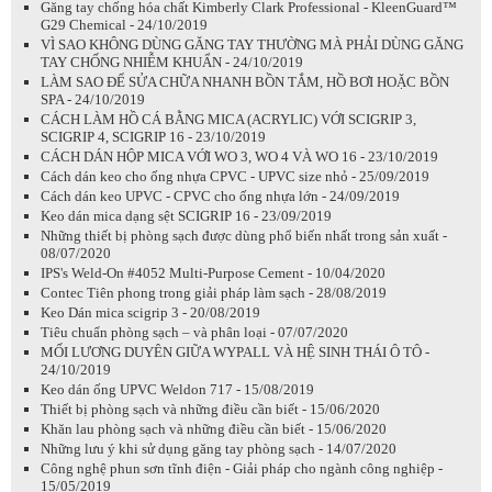
Găng tay chống hóa chất Kimberly Clark Professional - KleenGuard™
G29 Chemical - 24/10/2019
VÌ SAO KHÔNG DÙNG GĂNG TAY THƯỜNG MÀ PHẢI DÙNG GĂNG
TAY CHỐNG NHIỄM KHUẨN - 24/10/2019
LÀM SAO ĐỂ SỬA CHỮA NHANH BỒN TẮM, HỒ BƠI HOẶC BỒN
SPA - 24/10/2019
CÁCH LÀM HỒ CÁ BẰNG MICA (ACRYLIC) VỚI SCIGRIP 3,
SCIGRIP 4, SCIGRIP 16 - 23/10/2019
CÁCH DÁN HỘP MICA VỚI WO 3, WO 4 VÀ WO 16 - 23/10/2019
Cách dán keo cho ống nhựa CPVC - UPVC size nhỏ - 25/09/2019
Cách dán keo UPVC - CPVC cho ống nhựa lớn - 24/09/2019
Keo dán mica dạng sệt SCIGRIP 16 - 23/09/2019
Những thiết bị phòng sạch được dùng phổ biến nhất trong sản xuất -
08/07/2020
IPS's Weld-On #4052 Multi-Purpose Cement - 10/04/2020
Contec Tiên phong trong giải pháp làm sạch - 28/08/2019
Keo Dán mica scigrip 3 - 20/08/2019
Tiêu chuẩn phòng sạch – và phân loại - 07/07/2020
MỐI LƯƠNG DUYÊN GIỮA WYPALL VÀ HỆ SINH THÁI Ô TÔ -
24/10/2019
Keo dán ống UPVC Weldon 717 - 15/08/2019
Thiết bị phòng sạch và những điều cần biết - 15/06/2020
Khăn lau phòng sạch và những điều cần biết - 15/06/2020
Những lưu ý khi sử dụng găng tay phòng sạch - 14/07/2020
Công nghệ phun sơn tĩnh điện - Giải pháp cho ngành công nghiệp -
15/05/2019