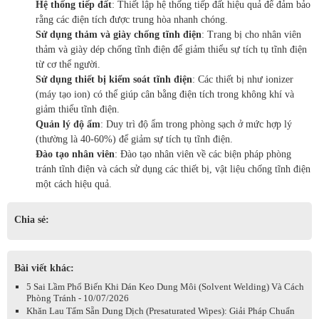
Hệ thống tiếp đất
: Thiết lập hệ thống tiếp đất hiệu quả để đảm bảo
rằng các điện tích được trung hòa nhanh chóng.
Sử dụng thảm và giày chống tĩnh điện
: Trang bị cho nhân viên
thảm và giày dép chống tĩnh điện để giảm thiểu sự tích tụ tĩnh điện
từ cơ thể người.
Sử dụng thiết bị kiểm soát tĩnh điện
: Các thiết bị như ionizer
(máy tạo ion) có thể giúp cân bằng điện tích trong không khí và
giảm thiểu tĩnh điện.
Quản lý độ ẩm
: Duy trì độ ẩm trong phòng sạch ở mức hợp lý
(thường là 40-60%) để giảm sự tích tụ tĩnh điện.
Đào tạo nhân viên
: Đào tạo nhân viên về các biện pháp phòng
tránh tĩnh điện và cách sử dụng các thiết bị, vật liệu chống tĩnh điện
một cách hiệu quả.
Chia sẻ:
Bài viết khác:
5 Sai Lầm Phổ Biến Khi Dán Keo Dung Môi (Solvent Welding) Và Cách
Phòng Tránh - 10/07/2026
Khăn Lau Tẩm Sẵn Dung Dịch (Presaturated Wipes): Giải Pháp Chuẩn