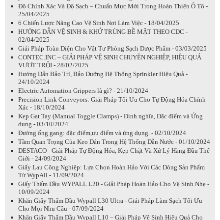
Độ Chính Xác Và Độ Sạch – Chuẩn Mực Mới Trong Hoàn Thiện Ô Tô -
25/04/2025
6 Chiến Lược Nâng Cao Vệ Sinh Nơi Làm Việc - 18/04/2025
HƯỚNG DẪN VỆ SINH & KHỬ TRÙNG BỀ MẶT THEO CDC -
02/04/2025
Giải Pháp Toàn Diện Cho Vật Tư Phòng Sạch Dược Phẩm - 03/03/2025
CONTEC.INC – GIẢI PHÁP VỆ SINH CHUYÊN NGHIỆP, HIỆU QUẢ
VƯỢT TRỘI - 28/02/2025
Hướng Dẫn Bảo Trì, Bảo Dưỡng Hệ Thống Sprinkler Hiệu Quả -
24/10/2024
Electric Automation Grippers là gì? - 21/10/2024
Precision Link Conveyors: Giải Pháp Tối Ưu Cho Tự Động Hóa Chính
Xác - 18/10/2024
Kẹp Gạt Tay (Manual Toggle Clamps) - Định nghĩa, Đặc điểm và Ứng
dụng - 03/10/2024
Đường ống gang: đặc điểm,ưu điểm và ứng dụng. - 02/10/2024
Tầm Quan Trọng Của Keo Dán Trong Hệ Thống Dẫn Nước - 01/10/2024
DESTACO - Giải Pháp Tự Động Hóa, Kẹp Chặt Và Xử Lý Hàng Đầu Thế
Giới - 24/09/2024
Giấy Lau Công Nghiệp: Lựa Chọn Hoàn Hảo Với Các Dòng Sản Phẩm
Từ WypAll - 11/09/2024
Giấy Thấm Dầu WYPALL L20 - Giải Pháp Hoàn Hảo Cho Vệ Sinh Nhẹ -
10/09/2024
Khăn Giấy Thấm Dầu Wypall L30 Ultra - Giải Pháp Làm Sạch Tối Ưu
Cho Mọi Nhu Cầu - 07/09/2024
Khăn Giấy Thấm Dầu Wypall L10 – Giải Pháp Vệ Sinh Hiệu Quả Cho