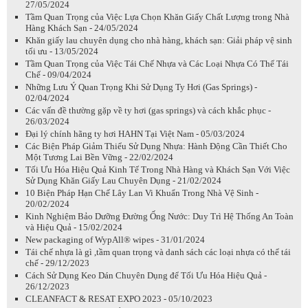
27/05/2024
Tầm Quan Trọng của Việc Lựa Chọn Khăn Giấy Chất Lượng trong Nhà
Hàng Khách Sạn - 24/05/2024
Khăn giấy lau chuyên dụng cho nhà hàng, khách sạn: Giải pháp vệ sinh
tối ưu - 13/05/2024
Tầm Quan Trọng của Việc Tái Chế Nhựa và Các Loại Nhựa Có Thể Tái
Chế - 09/04/2024
Những Lưu Ý Quan Trọng Khi Sử Dụng Ty Hơi (Gas Springs) -
02/04/2024
Các vấn đề thường gặp về ty hơi (gas springs) và cách khắc phục -
26/03/2024
Đại lý chính hãng ty hơi HAHN Tại Việt Nam - 05/03/2024
Các Biện Pháp Giảm Thiểu Sử Dụng Nhựa: Hành Động Cần Thiết Cho
Một Tương Lai Bền Vững - 22/02/2024
Tối Ưu Hóa Hiệu Quả Kinh Tế Trong Nhà Hàng và Khách Sạn Với Việc
Sử Dụng Khăn Giấy Lau Chuyên Dụng - 21/02/2024
10 Biện Pháp Hạn Chế Lây Lan Vi Khuẩn Trong Nhà Vệ Sinh -
20/02/2024
Kinh Nghiệm Bảo Dưỡng Đường Ống Nước: Duy Trì Hệ Thống An Toàn
và Hiệu Quả - 15/02/2024
New packaging of WypAll® wipes - 31/01/2024
Tái chế nhựa là gì ,tầm quan trọng và danh sách các loại nhựa có thể tái
chế - 29/12/2023
Cách Sử Dụng Keo Dán Chuyên Dụng để Tối Ưu Hóa Hiệu Quả -
26/12/2023
CLEANFACT & RESAT EXPO 2023 - 05/10/2023