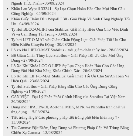
Ngành Thực Phẩm - 06/09/2024
Khăn Lau Wypall 33241 - Sự Lựa Chọn Hoàn Hảo Cho Mọi Nhu Cầu
Công Nghiệp - 05/09/2024
Khăn Giấy Thấm Dầu Wypall L30 - Giải Pháp Vệ Sinh Công Nghiệp Tối
Ưu - 04/09/2024
Ty Hơi BLOC-O-LIFT của Stabilus: Giải Pháp Hiệu Quả Cho Việc Định
Vị và Cân Bằng Tải Trọng - 03/09/2024
Ty hơi LIFT-O-MAT với Giảm Chấn Động Lực: Giải Pháp Tối Ưu Cho
Điều Khiển Chuyển Động - 30/08/2024
Lò xo khí LIFT-O-MAT Stabilus - với giảm chấn thủy lực - 28/08/2024
Bộ Giảm Chấn Thủy Lực Stabilus – Giải Pháp Tối Ưu Cho Mọi Ứng
Dụng - 27/08/2024
Lò Xo Khí Khóa LOC-O-LIFT: Sự Lựa Chọn Hoàn Hảo Cho Các Ứng
Dụng Đòi Hỏi Khả Năng Khóa Chính Xác - 26/08/2024
Lò Xo Khí LIFT-O-MAT Stabilus: Giải Pháp Tối Ưu Cho Sự An Toàn Và
Hiệu Quả - 23/08/2024
Ty Hơi Stabilus – Giải Pháp Hàng Đầu Cho Các Ứng Dụng Công
Nghiệp - 21/08/2024
CAN VIỆT - Đại Lý Phân Phôi Chính Hãng của Stabilus Tại Việt Nam -
20/08/2024
Dung môi: IPA, IPA/DI, Acetone, MEK, MPK, và Naphtha tính chất và
ứng dụng - 15/08/2024
Tiệt trùng là gì? Các phương pháp tiệt trùng phổ biến hiện nay ? -
13/08/2024
Tia Gamma: Đặc Điểm, Ứng Dụng và Phương Pháp Cấp Vô Trùng Bằng
Chiếu Xạ Gamma - 12/08/2024