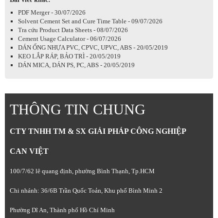
PDF Merger - 30/07/2026
Solvent Cement Set and Cure Time Table - 09/07/2026
Tra cứu Product Data Sheets - 08/07/2026
Cement Usage Calculator - 06/07/2026
DÁN ỐNG NHỰA PVC, CPVC, UPVC, ABS - 20/05/2019
KEO LẮP RÁP, BẢO TRÌ - 20/05/2019
DÁN MICA, DÁN PS, PC, ABS - 20/05/2019
THÔNG TIN CHUNG
CTY TNHH TM & SX GIẢI PHÁP CÔNG NGHIỆP
CAN VIỆT
100/7/62 lê quang định, phường Bình Thạnh, Tp.HCM
Chi nhánh: 36/6B Trần Quốc Toản, Khu phố Bình Minh 2
Phường Dĩ An, Thành phố Hồ Chí Minh