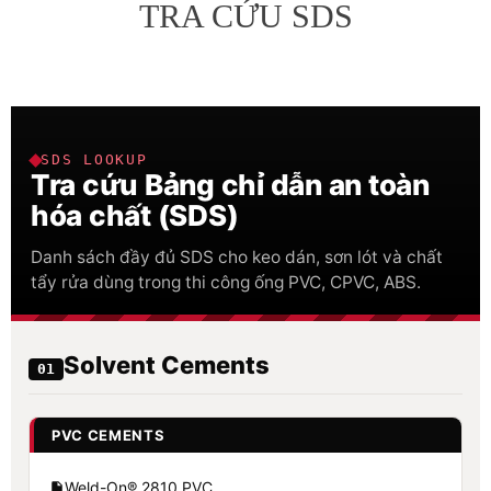
TRA CỨU SDS
SDS LOOKUP
Tra cứu Bảng chỉ dẫn an toàn
hóa chất (SDS)
Danh sách đầy đủ SDS cho keo dán, sơn lót và chất
tẩy rửa dùng trong thi công ống PVC, CPVC, ABS.
Solvent Cements
01
PVC CEMENTS
Weld-On® 2810 PVC