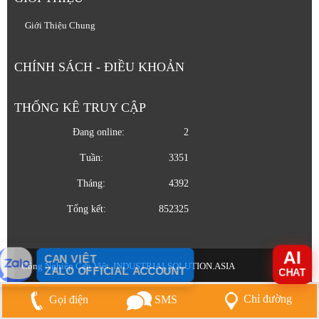
Giới Thiệu Chung
CHÍNH SÁCH - ĐIỀU KHOẢN
THỐNG KÊ TRUY CẬP
Đang online:
2
Tuần:
3351
Tháng:
4392
Tổng kết:
852325
AI
CAN VIỆT
Công Nghiệp Can Việt. INDUSTRIALSOLUTION.ASIA
ZALO OFFICIAL ACCOUNT
CHAT
Chỉ đường
Gọi điện
SMS