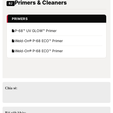
Primers & Cleaners
02
PRIMERS
P-68™ UV GLOW™ Primer
Weld-On® P-68 ECO™ Primer
Weld-On® P-68 ECO™ Primer
Chia sẻ:
Bài viết khác: